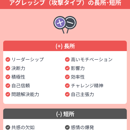
アグレッシブ（攻撃タイプ）の長所･短所
(+) 長所
リーダーシップ
高いモチベーション
決断力
影響力
積極性
効率性
自己信頼
チャレンジ精神
問題解決能力
自己主張力
(-) 短所
共感の欠如
感情の爆発