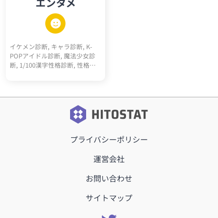
エンタメ
スト, マキャベリズム診断テス
ト, メンヘラ診断, ツンデレ診断,
ヤンデレ診断, 右脳左脳診断, 天
然度診断, 依存体質診断, 承認欲
求診断, クーデレ診断, 思考線診
イケメン診断, キャラ診断, K-
断, 深層心理10キーワード診断,
POPアイドル診断, 魔法少女診
多重人格10人診断
断, 1/100漢字性格診断, 性格百
人一首, サッカーポジション適
正診断, 転生"猫"診断, 高校ポジ
ション診断, 天才アインシュタ
イン的活躍ジャンル診断, RPGモ
ブキャラ診断, 最強5適職診断,
メンヘラタイプ診断, 陰キャタ
イプ診断, 陽キャタイプ診断, 完
プライバシーポリシー
全10適職診断, 運命の10前世診
断, 内なる10動物診断, オーラ10
キーワード診断, 昭和っぽさ診
運営会社
断, こどもおとな割合診断, 騎
士、詩人、王診断
お問い合わせ
サイトマップ