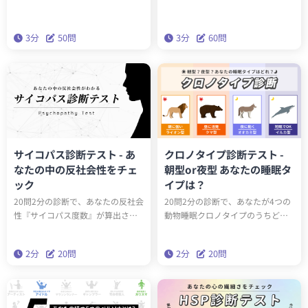
ことができます。もしかしたらエ
な人格のうち、あなたの性格を構
ジソンやアインシュタインと同じ
成する3人は誰でしょうか？科学的
3分
50問
3分
60問
性格タイプかもしれません。テス
に最も正確な性格分析理論「ビッ
トを通して、あなたの性格の新た
グファイブ」をベースにしたこの
な一面を発見しましょう。
診断で、本当の性格を深く理解し
ましょう。
サイコパス診断テスト - あ
クロノタイプ診断テスト -
なたの中の反社会性をチェ
朝型or夜型 あなたの睡眠タ
ック
イプは？
20問2分の診断で、あなたの反社会
20問2分の診断で、あなたが4つの
性『サイコパス度数』が算出され
動物睡眠クロノタイプのうちどの
ます。サイコパスに関する学術論
タイプかわかります。クロノタイ
文をベースにしたゾッとするほど
プを知ることで、遺伝子的に身体
2分
20問
2分
20問
当たる診断です。クイズとは一味
に合った生活スタイルを送ること
違う本格的なサイコパステスト。
ができるようになります。
はたしてあなたはサイコパスなの
でしょうか？