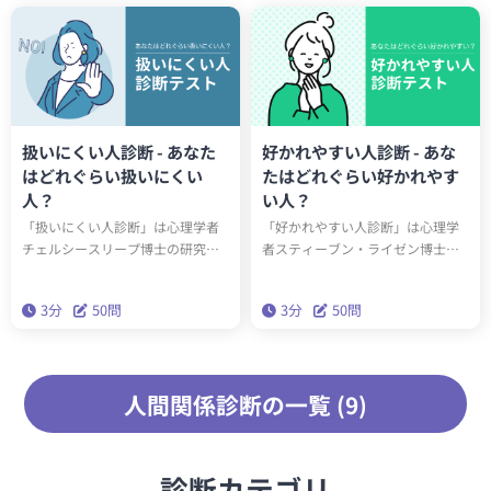
でしょうか？
扱いにくい人診断 - あなた
好かれやすい人診断 - あな
はどれぐらい扱いにくい
たはどれぐらい好かれやす
人？
い人？
「扱いにくい人診断」は心理学者
「好かれやすい人診断」は心理学
チェルシースリープ博士の研究を
者スティーブン・ライゼン博士の
参考に作られました。あなたが扱
提唱する「好感度スケール」を参
いにくい人かどうかを6つの観点か
考に作られました。あなたが好か
3分
50問
3分
50問
ら算出して判定します。はたして
れやすい人かどうかを6つの観点か
あなたはどのぐらい扱いにくい人
ら算出して判定します。はたして
でしょうか？
あなたはどのぐらい好かれやすい
人でしょうか？
人間関係診断の一覧 (9)
診断カテゴリ