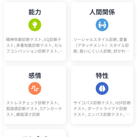
愛未練度診断, 浮気不倫される
カーヘッズ度診断, 人生達成度
護士適性診断, 薬剤師適性診断,
能力
人間関係
かも診断
診断
保育士適性診断, 公務員適性診
断, 医療事務適性診断, コンサル
タント適性診断, アパレル適性
診断, 司法書士適性診断, 行政書
士適性診断, 経理適性診断, 弁護
精神年齢診断テスト, EQ診断テ
ソーシャルスタイル診断, 愛着
士適性診断
スト, 多重知能診断テスト, セル
（アタッチメント）スタイル診
フコンパッション診断テスト,
断, 扱いにくい人診断, 好かれや
コミュ力診断, 性格褒めたいポ
すい人診断, アサーションタイ
イント5
プ診断テスト, 人間不信度診断,
人嫌い診断, 人見知り診断, 人へ
感情
特性
の興味度診断
ストレスチェック診断テスト,
サイコパス診断テスト, HSP診断
孤独感診断テスト, 5アンガーテ
テスト, ダークトライアド診断
スト, 嫉妬深さ診断
テスト, エンパス診断テスト, ソ
シオパス診断テスト, エゴイス
ト診断テスト, ナルシスト診断
テスト, ダークエンパス診断テ