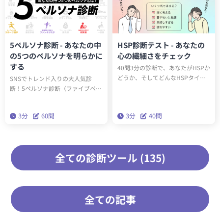
5ペルソナ診断 - あなたの中
HSP診断テスト - あなたの
の5つのペルソナを明らかに
心の繊細さをチェック
する
40問3分の診断で、あなたがHSPか
どうか、そしてどんなHSPタイプ
SNSでトレンド入りの大人気診
（全6種類）かわかります。診断結
断！5ペルソナ診断（ファイブペル
果に応じたアドバイスを読み込ん
ソナ診断）を受けると、60問3分で
で実践することで、今後の人生が
あなたの内なる5つのペルソナがわ
3分
60問
3分
40問
生きやすくなります。
かります。精密性格分類理論「ビ
ッグファイブ」を基にした本格的
な性格診断です。
全ての診断ツール (135)
全ての記事