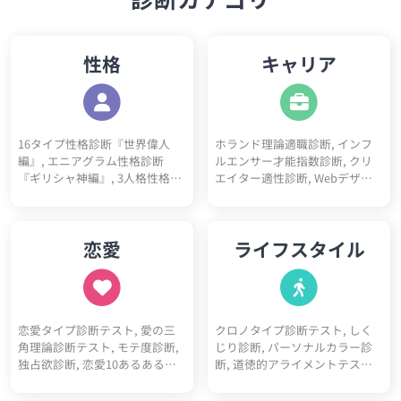
性格
キャリア
16タイプ性格診断『世界偉人
ホランド理論適職診断, インフ
編』, エニアグラム性格診断
ルエンサー才能指数診断, クリ
『ギリシャ神編』, 3人格性格診
エイター適性診断, Webデザイ
断, 5ペルソナ診断, ビッグファ
ナー適性診断, フリーランス適
イブ性格診断, DISC性格診断, 陰
性診断, プログラマー適性診断,
キャラ診断テスト, 陽キャラ診
看護師適性診断, ITエンジニア適
恋愛
ライフスタイル
断テスト, 神経質チェックテス
性診断, 営業職適性診断, 事務職
ト, ソシオニクス診断, 4気質診
適性診断, 栄養士適性診断, 心理
断テスト（四体液説）, 心理機
カウンセラー適性診断, 教師適
能診断テスト, 動物タイプ診断,
性診断, ゲームクリエイター適
コミュ障診断テスト, 開放性診
性診断, 医師適性診断, 美容師適
恋愛タイプ診断テスト, 愛の三
クロノタイプ診断テスト, しく
断テスト, 優しさ診断, 完璧主義
性診断, マーケター適性診断, 研
角理論診断テスト, モテ度診断,
じり診断, パーソナルカラー診
診断, 性格10あるあるテスト, 性
究職適性診断, 人事適性診断, 接
独占欲診断, 恋愛10あるあるテ
断, 道徳的アライメントテスト
格4漢字テスト, 性格10キーワー
客業適性診断, 経営者適性診断,
スト, BL診断, 初デートでの印象
（属性診断）, 骨格診断, 人生
ド診断, ユニコーン性格診断
デザイナー適性診断, 税理士適
診断, 恋愛10キーワード診断, 恋
色々10キーワード診断, スニー
性診断, 理学療法士適性診断, 介