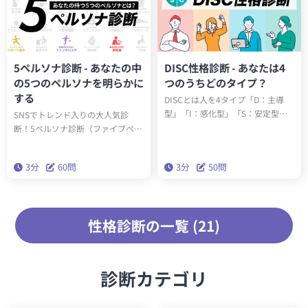
5ペルソナ診断 - あなたの中
DISC性格診断 - あなたは4
の5つのペルソナを明らかに
つのうちどのタイプ？
する
DISCとは人を4タイプ「D：主導
型」「I：感化型」「S：安定型」
SNSでトレンド入りの大人気診
「C：慎重型」の4タイプに分ける
断！5ペルソナ診断（ファイブペル
理論です。この診断を受けるとあ
ソナ診断）を受けると、60問3分で
なたがどのタイプかわかります。
あなたの内なる5つのペルソナがわ
3分
60問
3分
50問
かります。精密性格分類理論「ビ
ッグファイブ」を基にした本格的
な性格診断です。
性格診断の一覧 (21)
診断カテゴリ