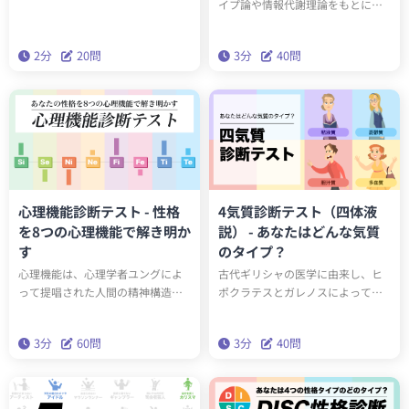
「ビッグファイブ（Big Five）」。
イプ論や情報代謝理論をもとに開
この診断は20の質問（2分）に答え
発された人格分類理論です。ソシ
るだけで診断結果がわかる簡易版
オニクスでは人々をソシオタイプ
2分
20問
3分
40問
ビッグファイブです。
と呼ばれる16の異なるタイプに分
類します。40問の診断を受ける
と、あなたの性格を表すソシオタ
イプを知ることができます。果た
して、あなたはどのタイプでしょ
うか？
心理機能診断テスト - 性格
4気質診断テスト（四体液
を8つの心理機能で解き明か
説） - あなたはどんな気質
す
のタイプ？
心理機能は、心理学者ユングによ
古代ギリシャの医学に由来し、ヒ
って提唱された人間の精神構造を
ポクラテスとガレノスによって発
説明する仕組みです。8つの心理機
展された、人々の性格を4つのタイ
能の程度の大きさによって、どの
プに分類する「四気質理論」。こ
3分
60問
3分
40問
ような性格であるかを知ることが
の診断を受けると、あなたが四気
できます。50問の質問に答えて、
質理論のどの気質タイプなのか知
あなたの性格に対する理解を深め
ることができます。
ましょう。