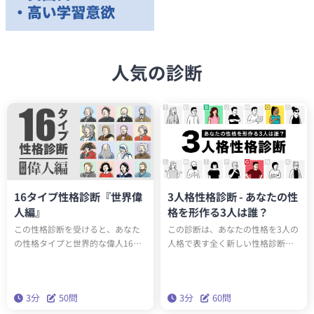
人気の診断
16タイプ性格診断『世界偉
3人格性格診断 - あなたの性
人編』
格を形作る3人は誰？
この性格診断を受けると、あなた
この診断は、あなたの性格を3人の
の性格タイプと世界的な偉人16人
人格で表す全く新しい性格診断テ
のうち誰と同じ性格タイプか知る
ストです。全15タイプのユニーク
ことができます。もしかしたらエ
な人格のうち、あなたの性格を構
ジソンやアインシュタインと同じ
成する3人は誰でしょうか？科学的
3分
50問
3分
60問
性格タイプかもしれません。テス
に最も正確な性格分析理論「ビッ
トを通して、あなたの性格の新た
グファイブ」をベースにしたこの