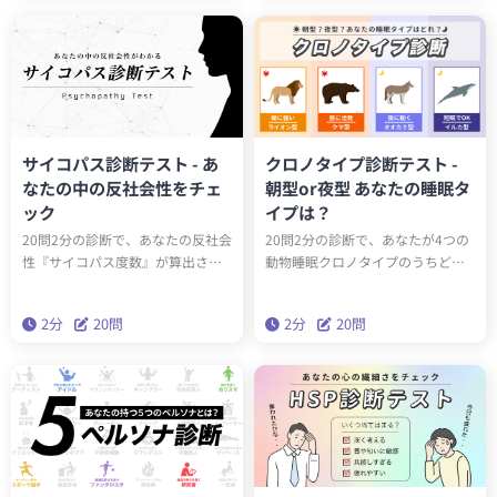
な一面を発見しましょう。
診断で、本当の性格を深く理解し
ましょう。
サイコパス診断テスト - あ
クロノタイプ診断テスト -
なたの中の反社会性をチェ
朝型or夜型 あなたの睡眠タ
ック
イプは？
20問2分の診断で、あなたの反社会
20問2分の診断で、あなたが4つの
性『サイコパス度数』が算出され
動物睡眠クロノタイプのうちどの
ます。サイコパスに関する学術論
タイプかわかります。クロノタイ
文をベースにしたゾッとするほど
プを知ることで、遺伝子的に身体
2分
20問
2分
20問
当たる診断です。クイズとは一味
に合った生活スタイルを送ること
違う本格的なサイコパステスト。
ができるようになります。
はたしてあなたはサイコパスなの
でしょうか？