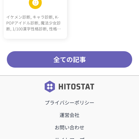
然度診断, 依存体質診断, 承認欲
求診断, クーデレ診断, 思考線診
イケメン診断, キャラ診断, K-
断, 深層心理10キーワード診断,
POPアイドル診断, 魔法少女診
多重人格10人診断
断, 1/100漢字性格診断, 性格百
人一首, サッカーポジション適
正診断, 転生"猫"診断, 高校ポジ
ション診断, 天才アインシュタ
イン的活躍ジャンル診断, RPGモ
全ての記事
ブキャラ診断, 最強5適職診断,
メンヘラタイプ診断, 陰キャタ
イプ診断, 陽キャタイプ診断, 完
全10適職診断, 運命の10前世診
断, 内なる10動物診断, オーラ10
キーワード診断, 昭和っぽさ診
断, こどもおとな割合診断, 騎
士、詩人、王診断
プライバシーポリシー
運営会社
お問い合わせ