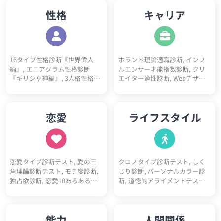
性格
キャリア
16タイプ性格診断『世界偉人
ホランド理論適職診断, インフ
編』, エニアグラム性格診断
ルエンサー才能指数診断, クリ
『ギリシャ神編』, 3人格性格診
エイター適性診断, Webデザイ
断, 5ペルソナ診断, ビッグファ
ナー適性診断, フリーランス適
イブ性格診断, DISC性格診断, 陰
性診断, プログラマー適性診断,
キャラ診断テスト, 陽キャラ診
看護師適性診断, ITエンジニア適
恋愛
ライフスタイル
断テスト, 神経質チェックテス
性診断, 営業職適性診断, 事務職
ト, ソシオニクス診断, 4気質診
適性診断, 栄養士適性診断, 心理
断テスト（四体液説）, 心理機
カウンセラー適性診断, 教師適
能診断テスト, 動物タイプ診断,
性診断, ゲームクリエイター適
コミュ障診断テスト, 開放性診
性診断, 医師適性診断, 美容師適
恋愛タイプ診断テスト, 愛の三
クロノタイプ診断テスト, しく
断テスト, 優しさ診断, 完璧主義
性診断, マーケター適性診断, 研
角理論診断テスト, モテ度診断,
じり診断, パーソナルカラー診
診断, 性格10あるあるテスト, 性
究職適性診断, 人事適性診断, 接
独占欲診断, 恋愛10あるあるテ
断, 道徳的アライメントテスト
格4漢字テスト, 性格10キーワー
客業適性診断, 経営者適性診断,
スト, BL診断, 初デートでの印象
（属性診断）, 骨格診断, 人生
ド診断, ユニコーン性格診断
デザイナー適性診断, 税理士適
診断, 恋愛10キーワード診断, 恋
色々10キーワード診断, スニー
性診断, 理学療法士適性診断, 介
愛未練度診断, 浮気不倫される
カーヘッズ度診断, 人生達成度
護士適性診断, 薬剤師適性診断,
能力
人間関係
かも診断
診断
保育士適性診断, 公務員適性診