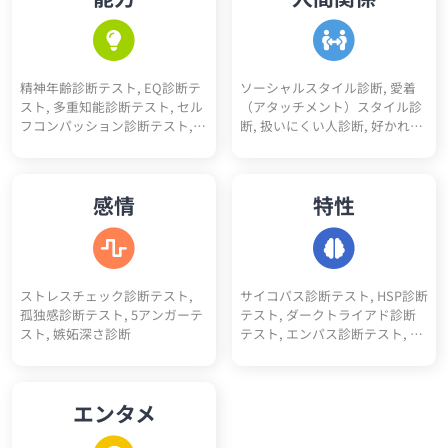
断, 医療事務適性診断, コンサル
タント適性診断, アパレル適性
診断, 司法書士適性診断, 行政書
士適性診断, 経理適性診断, 弁護
精神年齢診断テスト, EQ診断テ
ソーシャルスタイル診断, 愛着
士適性診断
スト, 多重知能診断テスト, セル
（アタッチメント）スタイル診
フコンパッション診断テスト,
断, 扱いにくい人診断, 好かれや
コミュ力診断, 性格褒めたいポ
すい人診断, アサーションタイ
イント5
プ診断テスト, 人間不信度診断,
人嫌い診断, 人見知り診断, 人へ
感情
特性
の興味度診断
ストレスチェック診断テスト,
サイコパス診断テスト, HSP診断
孤独感診断テスト, 5アンガーテ
テスト, ダークトライアド診断
スト, 嫉妬深さ診断
テスト, エンパス診断テスト, ソ
シオパス診断テスト, エゴイス
ト診断テスト, ナルシスト診断
テスト, ダークエンパス診断テ
エンタメ
スト, マキャベリズム診断テス
ト, メンヘラ診断, ツンデレ診断,
ヤンデレ診断, 右脳左脳診断, 天