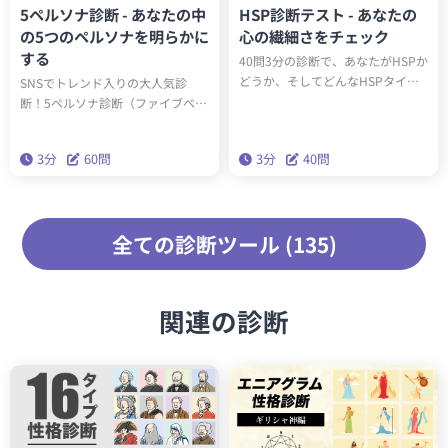
5ペルソナ診断 - あなたの中
HSP診断テスト - あなたの
の5つのペルソナを明らかに
心の繊細さをチェック
する
40問3分の診断で、あなたがHSPか
どうか、そしてどんなHSPタイプ
SNSでトレンド入りの大人気診
（全6種類）かわかります。診断結
断！5ペルソナ診断（ファイブペル
果に応じたアドバイスを読み込ん
ソナ診断）を受けると、60問3分で
で実践することで、今後の人生が
あなたの内なる5つのペルソナがわ
3分
60問
3分
40問
生きやすくなります。
かります。精密性格分類理論「ビ
ッグファイブ」を基にした本格的
な性格診断です。
全ての診断ツール (135)
関連の診断