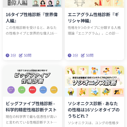
16タイプ性格診断『世界偉
エニアグラム性格診断『ギ
人編』
リシャ神編』
この性格診断を受けると、あなた
性格を9つのタイプに分類する人格
の性格タイプと世界的な偉人16人
理論「エニアグラム」。この診断
のうち誰と同じ性格タイプか知る
を受けると、あなたのエニアグラ
ことができます。もしかしたらエ
ムタイプと、どのギリシャ神と同
ジソンやアインシュタインと同じ
じ性格タイプかがわかります。診
3分
50問
3分
50問
性格タイプかもしれません。テス
断を通して人生をより輝かせるた
トを通して、あなたの性格の新た
めの知恵を手に入れましょう。
な一面を発見しましょう。
ビッグファイブ性格診断 -
ソシオニクス診断 - あなた
科学的精密性格診断テスト
の性格は16ソシオタイプの
うちどれ？
現在の科学界で最も信憑性が高い
と言われている性格診断テスト
ソシオニクスは、ユングの性格タ