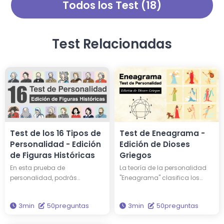
Todos los Test (18)
de este diagnóstico,
simple quiz, es una prueba de
obtendrás sabiduría para
psicopatía profunda. ¿Serás
iluminar aún más tu vida.
realmente un psicópata?
Test Relacionadas
Test de los 16 Tipos de
Test de Eneagrama -
Personalidad - Edición
Edición de Dioses
de Figuras Históricas
Griegos
En esta prueba de
La teoría de la personalidad
personalidad, podrás
"Eneagrama" clasifica los
descubrir qué personalidad
caracteres en nueve tipos
tienes y a qué persona
diferentes. Al someterte a este
3min
50preguntas
3min
50preguntas
famosa entre las 16 figuras
diagnóstico, descubrirás tu
históricas te asemejas. ¿Tal
tipo de eneagrama y qué dios