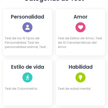
Personalidad
Amor
Test de los 16 Tipos de
Test de Estilos de Amor, Test
Personalidad, Test de
de 10 Características del
personalidad animal, Test
Amor
de 10 Características, Test
de Personalidad de 4 Kanjis,
Test DISC de Personalidad,
Test de 3 Identidades, Test
Estilo de vida
Habilidad
de Eneagrama
Test de Colorimetría
Test de edad mental