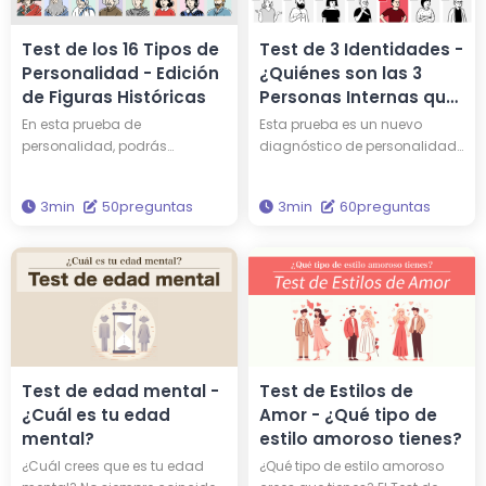
Test de los 16 Tipos de
Test de 3 Identidades -
Personalidad - Edición
¿Quiénes son las 3
de Figuras Históricas
Personas Internas que
Forman tu
En esta prueba de
Esta prueba es un nuevo
Personalidad?
personalidad, podrás
diagnóstico de personalidad
descubrir qué personalidad
que representa tu carácter a
tienes y a qué persona
través de tres personalidades.
3min
50preguntas
3min
60preguntas
famosa entre las 16 figuras
¿Quiénes son los tres de los 15
históricas te asemejas. ¿Tal
únicos tipos de
vez compartes una
personalidades que
personalidad similar a la de
componen tu carácter?
Edison o Einstein? ¿Por qué no
Basado en la teoría de
te enfrentas de nuevo a tu
análisis de personalidad más
propia personalidad a través
científicamente precisa, 'Los
de esta evaluación?
Cinco Grandes', esta prueba te
permite comprender
Test de edad mental -
Test de Estilos de
profundamente tu verdadera
¿Cuál es tu edad
Amor - ¿Qué tipo de
personalidad.
mental?
estilo amoroso tienes?
¿Cuál crees que es tu edad
¿Qué tipo de estilo amoroso