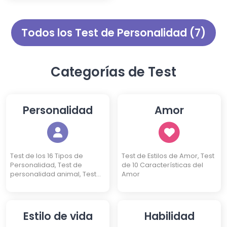
realizar este test, podrás
identificar a cuál de estos
tipos perteneces.
Todos los Test de Personalidad (7)
Categorías de Test
Personalidad
Amor
Test de los 16 Tipos de
Test de Estilos de Amor, Test
Personalidad, Test de
de 10 Características del
personalidad animal, Test
Amor
de 10 Características, Test
de Personalidad de 4 Kanjis,
Test DISC de Personalidad,
Test de 3 Identidades, Test
Estilo de vida
Habilidad
de Eneagrama