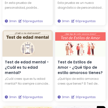
Forman tu
En esta prueba de
Esta prueba es un nuevo
Personalidad?
personalidad, podrás
diagnóstico de personalidad
descubrir qué personalidad
que representa tu carácter a
tienes y a qué persona
través de tres personalidades.
3min
50preguntas
3min
60preguntas
famosa entre las 16 figuras
¿Quiénes son los tres de los 15
históricas te asemejas. ¿Tal
únicos tipos de
vez compartes una
personalidades que
personalidad similar a la de
componen tu carácter?
Edison o Einstein? ¿Por qué no
Basado en la teoría de
te enfrentas de nuevo a tu
análisis de personalidad más
propia personalidad a través
científicamente precisa, 'Los
de esta evaluación?
Cinco Grandes', esta prueba te
permite comprender
Test de edad mental -
Test de Estilos de
profundamente tu verdadera
¿Cuál es tu edad
Amor - ¿Qué tipo de
personalidad.
mental?
estilo amoroso tienes?
¿Cuál crees que es tu edad
¿Qué tipo de estilo amoroso
mental? No siempre coincide
crees que tienes? El Test de
la edad del cuerpo con la del
Estilos de Amor de Hitostat se
espíritu; a veces se es más
basa en la 'Teoría del Color
3min
50preguntas
3min
30preguntas
maduro o más infantil de lo
del Amor' propuesta por el
que sugiere la edad física.
psicólogo John Lee. Al
Responde a 50 preguntas y
responder a 30 preguntas,