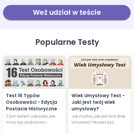
Weź udział w teście
Popularne Testy
Test 16 Typów
Wiek Umysłowy Test -
Osobowości - Edycja
Jaki jest twój wiek
Postacie Historyczne
umysłowy?
Z tym testem odkryjesz, jaki
Jak myślisz, jaki jest twój Wiek
masz typ osobowości.
Umysłowy? Możesz być
Dowiesz się też, która z 16
dojrzalszy lub bardziej