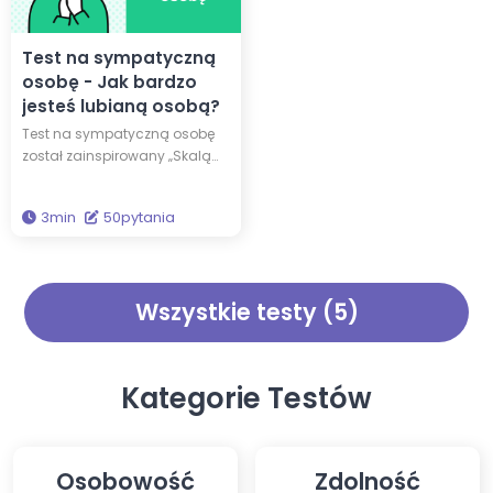
wyrażanie i przetwarzanie.
Test na sympatyczną
osobę - Jak bardzo
jesteś lubianą osobą?
Test na sympatyczną osobę
został zainspirowany „Skalą
Sympatii” dr. Stephena
Reysena. Ten test ocenia, czy
3min
50pytania
jesteś osobą sympatyczną w
sześciu różnych wymiarach.
Jak bardzo jesteś lubianą
osobą? Wykonaj test, aby się
Wszystkie testy (5)
przekonać!
Kategorie Testów
Osobowość
Zdolność