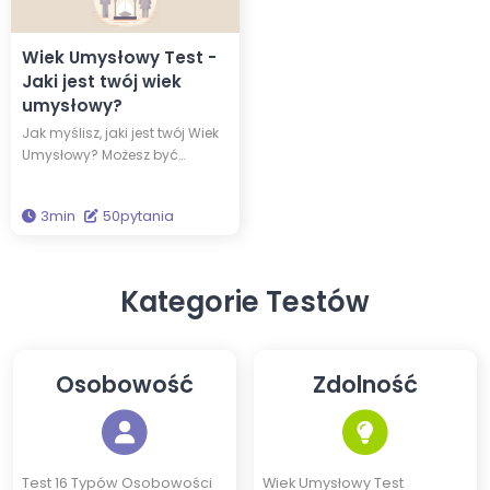
Wiek Umysłowy Test -
Jaki jest twój wiek
umysłowy?
Jak myślisz, jaki jest twój Wiek
Umysłowy? Możesz być
dojrzalszy lub bardziej
dziecinny niż wskazuje twoja
3min
50pytania
rzeczywista metryka, ponieważ
wiek fizyczny i Wiek Umysłowy
nie zawsze się pokrywają.
Odpowiedz na 50 pytań, aby
Kategorie Testów
sprawdzić swój Wiek
Umysłowy!
Osobowość
Zdolność
Test 16 Typów Osobowości
Wiek Umysłowy Test