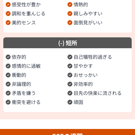
感受性が豊か
情熱的
調和を重んじる
親しみやすい
美的センス
面倒見がいい
(-) 短所
依存的
自己犠牲的過ぎる
感情的に過敏
甘やかす
衝動的
おせっかい
非論理的
非効率的
矛盾を嫌う
目先の快楽に流される
衝突を避ける
頑固