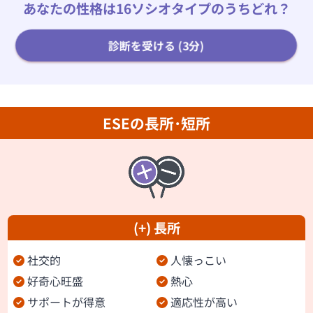
あなたの性格は16ソシオタイプのうちどれ？
診断を受ける (3分)
ESEの長所･短所
(+) 長所
社交的
人懐っこい
好奇心旺盛
熱心
サポートが得意
適応性が高い