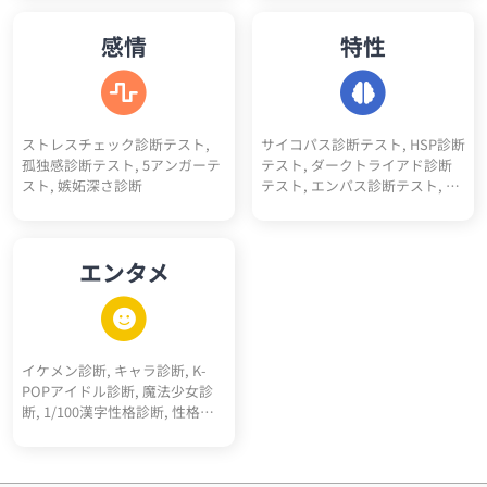
イント5
プ診断テスト, 人間不信度診断,
人嫌い診断, 人見知り診断, 人へ
感情
特性
の興味度診断
ストレスチェック診断テスト,
サイコパス診断テスト, HSP診断
孤独感診断テスト, 5アンガーテ
テスト, ダークトライアド診断
スト, 嫉妬深さ診断
テスト, エンパス診断テスト, ソ
シオパス診断テスト, エゴイス
ト診断テスト, ナルシスト診断
テスト, ダークエンパス診断テ
エンタメ
スト, マキャベリズム診断テス
ト, メンヘラ診断, ツンデレ診断,
ヤンデレ診断, 右脳左脳診断, 天
然度診断, 依存体質診断, 承認欲
求診断, クーデレ診断, 思考線診
イケメン診断, キャラ診断, K-
断, 深層心理10キーワード診断,
POPアイドル診断, 魔法少女診
多重人格10人診断
断, 1/100漢字性格診断, 性格百
人一首, サッカーポジション適
正診断, 転生"猫"診断, 高校ポジ
ション診断, 天才アインシュタ