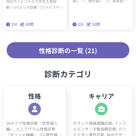
型」「I：感化型」「S：安定型」
SNSでトレンド入りの大人気診
「C：慎重型」の4タイプに分ける
断！5ペルソナ診断（ファイブペル
理論です。この診断を受けるとあ
ソナ診断）を受けると、60問3分で
なたがどのタイプかわかります。
あなたの内なる5つのペルソナがわ
3分
60問
3分
50問
かります。精密性格分類理論「ビ
ッグファイブ」を基にした本格的
な性格診断です。
性格診断の一覧 (21)
診断カテゴリ
性格
キャリア
16タイプ性格診断『世界偉人
ホランド理論適職診断, インフ
編』, エニアグラム性格診断
ルエンサー才能指数診断, クリ
『ギリシャ神編』, 3人格性格診
エイター適性診断, Webデザイ