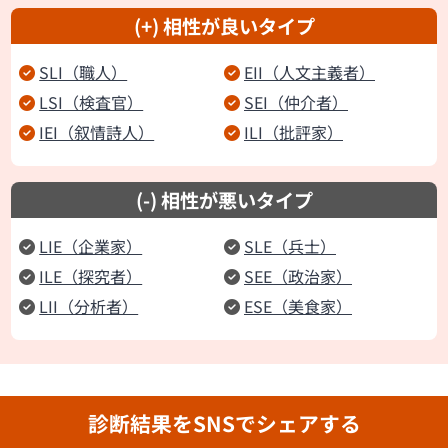
(+) 相性が良いタイプ
SLI（職人）
EII（人文主義者）
LSI（検査官）
SEI（仲介者）
IEI（叙情詩人）
ILI（批評家）
(-) 相性が悪いタイプ
LIE（企業家）
SLE（兵士）
ILE（探究者）
SEE（政治家）
LII（分析者）
ESE（美食家）
診断結果をSNSでシェアする