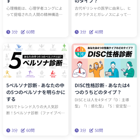
す
のタイプ？
心理機能は、心理学者ユングによ
古代ギリシャの医学に由来し、ヒ
って提唱された人間の精神構造を
ポクラテスとガレノスによって発
説明する仕組みです。8つの心理機
展された、人々の性格を4つのタイ
能の程度の大きさによって、どの
プに分類する「四気質理論」。こ
3分
60問
3分
40問
ような性格であるかを知ることが
の診断を受けると、あなたが四気
できます。50問の質問に答えて、
質理論のどの気質タイプなのか知
あなたの性格に対する理解を深め
ることができます。
ましょう。
5ペルソナ診断 - あなたの中
DISC性格診断 - あなたは4
の5つのペルソナを明らかに
つのうちどのタイプ？
する
DISCとは人を4タイプ「D：主導
型」「I：感化型」「S：安定型」
SNSでトレンド入りの大人気診
「C：慎重型」の4タイプに分ける
断！5ペルソナ診断（ファイブペル
理論です。この診断を受けるとあ
ソナ診断）を受けると、60問3分で
なたがどのタイプかわかります。
あなたの内なる5つのペルソナがわ
3分
60問
3分
50問
かります。精密性格分類理論「ビ
ッグファイブ」を基にした本格的