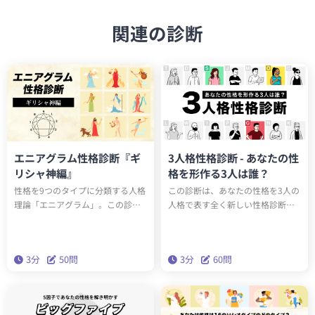
関連の診断
エニアグラム性格診断『ギ
3人格性格診断 - あなたの性
リシャ神編』
格を形作る3人は誰？
性格を9つのタイプに分類する人格
この診断は、あなたの性格を3人の
理論「エニアグラム」。この診断
人格で表す全く新しい性格診断テ
を受けると、あなたのエニアグラ
ストです。全15タイプのユニーク
ムタイプと、どのギリシャ神と同
な人格のうち、あなたの性格を構
じ性格タイプかがわかります。診
成する3人は誰でしょうか？科学的
3分
50問
3分
60問
断を通して人生をより輝かせるた
に最も正確な性格分析理論「ビッ
めの知恵を手に入れましょう。
グファイブ」をベースにしたこの
診断で、本当の性格を深く理解し
ましょう。