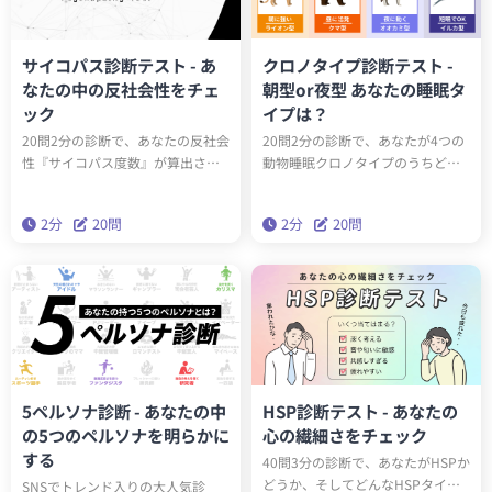
サイコパス診断テスト - あ
クロノタイプ診断テスト -
なたの中の反社会性をチェ
朝型or夜型 あなたの睡眠タ
ック
イプは？
20問2分の診断で、あなたの反社会
20問2分の診断で、あなたが4つの
性『サイコパス度数』が算出され
動物睡眠クロノタイプのうちどの
ます。サイコパスに関する学術論
タイプかわかります。クロノタイ
文をベースにしたゾッとするほど
プを知ることで、遺伝子的に身体
2分
20問
2分
20問
当たる診断です。クイズとは一味
に合った生活スタイルを送ること
違う本格的なサイコパステスト。
ができるようになります。
はたしてあなたはサイコパスなの
でしょうか？
5ペルソナ診断 - あなたの中
HSP診断テスト - あなたの
の5つのペルソナを明らかに
心の繊細さをチェック
する
40問3分の診断で、あなたがHSPか
どうか、そしてどんなHSPタイプ
SNSでトレンド入りの大人気診