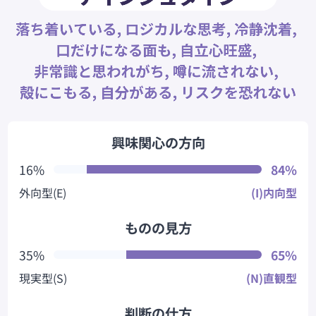
興味関心の方向
16%
84%
外向型(E)
(I)内向型
ものの見方
35%
65%
現実型(S)
(N)直観型
判断の仕方