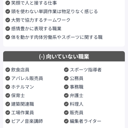
笑顔で人と接する仕事
頭を使わない単調作業は物足りなく感じる
大勢で協力するチームワーク
感情豊かに表現する職業
体を動かす肉体労働系やスポーツに関する職
(-) 向いていない職業
飲食店員
スポーツ指導者
アパレル販売員
公務員
ホテルマン
事務職
保育士
弁護士
建築関連職
料理人
工場作業員
販売員
ピアノ音楽講師
編集者ライター