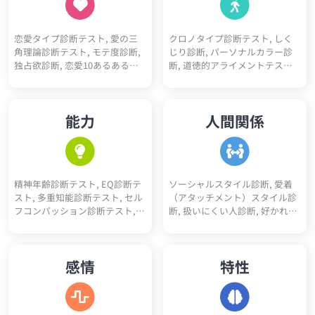
能診断テスト, 動物タイプ診断,
性診断, ゲームクリエイター適
コミュ障診断テスト, 開放性診
性診断, 医師適性診断, 美容師適
恋愛タイプ診断テスト, 愛の三
クロノタイプ診断テスト, しく
断テスト, 優しさ診断, 完璧主義
性診断, マーケター適性診断, 研
角理論診断テスト, モテ度診断,
じり診断, パーソナルカラー診
診断, 性格10あるあるテスト, 性
究職適性診断, 人事適性診断, 接
独占欲診断, 恋愛10あるあるテ
断, 道徳的アライメントテスト
格4漢字テスト, 性格10キーワー
客業適性診断, 経営者適性診断,
スト, BL診断, 初デートでの印象
（属性診断）, 骨格診断, 人生
ド診断, ユニコーン性格診断
デザイナー適性診断, 税理士適
診断, 恋愛10キーワード診断, 恋
色々10キーワード診断, スニー
性診断, 理学療法士適性診断, 介
愛未練度診断, 浮気不倫される
カーヘッズ度診断, 人生達成度
護士適性診断, 薬剤師適性診断,
能力
人間関係
かも診断
診断
保育士適性診断, 公務員適性診
断, 医療事務適性診断, コンサル
タント適性診断, アパレル適性
診断, 司法書士適性診断, 行政書
士適性診断, 経理適性診断, 弁護
精神年齢診断テスト, EQ診断テ
ソーシャルスタイル診断, 愛着
士適性診断
スト, 多重知能診断テスト, セル
（アタッチメント）スタイル診
フコンパッション診断テスト,
断, 扱いにくい人診断, 好かれや
コミュ力診断, 性格褒めたいポ
すい人診断, アサーションタイ
イント5
プ診断テスト, 人間不信度診断,
人嫌い診断, 人見知り診断, 人へ
感情
特性
の興味度診断