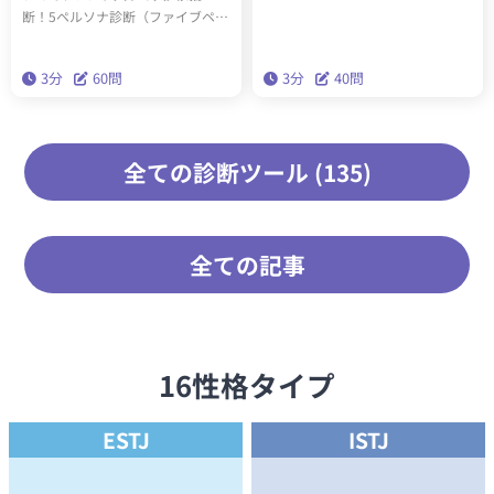
（全6種類）かわかります。診断結
断！5ペルソナ診断（ファイブペル
果に応じたアドバイスを読み込ん
ソナ診断）を受けると、60問3分で
で実践することで、今後の人生が
あなたの内なる5つのペルソナがわ
3分
60問
3分
40問
生きやすくなります。
かります。精密性格分類理論「ビ
ッグファイブ」を基にした本格的
な性格診断です。
全ての診断ツール (135)
全ての記事
16性格タイプ
ESTJ
ISTJ