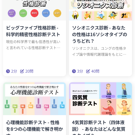
ビッグファイブ性格診断 -
ソシオニクス診断 - あなた
科学的精密性格診断テスト
の性格は16ソシオタイプの
うちどれ？
現在の科学界で最も信憑性が高い
と言われている性格診断テスト
ソシオニクスは、ユングの性格タ
「ビッグファイブ（Big Five）」。
イプ論や情報代謝理論をもとに開
この診断は20の質問（2分）に答え
発された人格分類理論です。ソシ
るだけで診断結果がわかる簡易版
オニクスでは人々をソシオタイプ
2分
20問
3分
40問
ビッグファイブです。
と呼ばれる16の異なるタイプに分
類します。40問の診断を受ける
と、あなたの性格を表すソシオタ
イプを知ることができます。果た
して、あなたはどのタイプでしょ
うか？
心理機能診断テスト - 性格
4気質診断テスト（四体液
を8つの心理機能で解き明か
説） - あなたはどんな気質