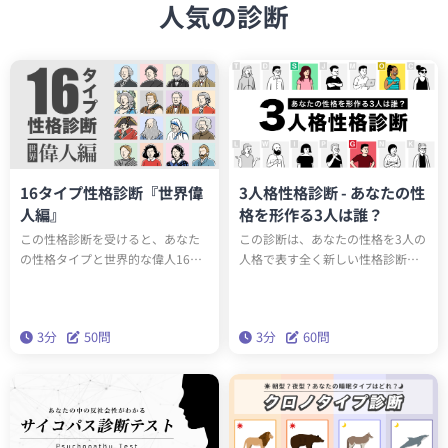
人気の診断
16タイプ性格診断『世界偉
3人格性格診断 - あなたの性
人編』
格を形作る3人は誰？
この性格診断を受けると、あなた
この診断は、あなたの性格を3人の
の性格タイプと世界的な偉人16人
人格で表す全く新しい性格診断テ
のうち誰と同じ性格タイプか知る
ストです。全15タイプのユニーク
ことができます。もしかしたらエ
な人格のうち、あなたの性格を構
ジソンやアインシュタインと同じ
成する3人は誰でしょうか？科学的
3分
50問
3分
60問
性格タイプかもしれません。テス
に最も正確な性格分析理論「ビッ
トを通して、あなたの性格の新た
グファイブ」をベースにしたこの
な一面を発見しましょう。
診断で、本当の性格を深く理解し
ましょう。