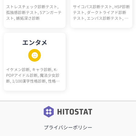
ストレスチェック診断テスト,
サイコパス診断テスト, HSP診断
孤独感診断テスト, 5アンガーテ
テスト, ダークトライアド診断
スト, 嫉妬深さ診断
テスト, エンパス診断テスト, ソ
シオパス診断テスト, エゴイス
ト診断テスト, ナルシスト診断
テスト, ダークエンパス診断テ
エンタメ
スト, マキャベリズム診断テス
ト, メンヘラ診断, ツンデレ診断,
ヤンデレ診断, 右脳左脳診断, 天
然度診断, 依存体質診断, 承認欲
求診断, クーデレ診断, 思考線診
イケメン診断, キャラ診断, K-
断, 深層心理10キーワード診断,
POPアイドル診断, 魔法少女診
多重人格10人診断
断, 1/100漢字性格診断, 性格百
人一首, サッカーポジション適
正診断, 転生"猫"診断, 高校ポジ
ション診断, 天才アインシュタ
イン的活躍ジャンル診断, RPGモ
ブキャラ診断, 最強5適職診断,
メンヘラタイプ診断, 陰キャタ
イプ診断, 陽キャタイプ診断, 完
プライバシーポリシー
全10適職診断, 運命の10前世診
断, 内なる10動物診断, オーラ10