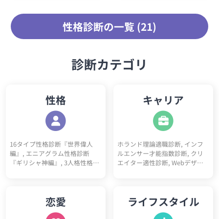
な性格診断です。
性格診断の一覧 (21)
診断カテゴリ
性格
キャリア
16タイプ性格診断『世界偉人
ホランド理論適職診断, インフ
編』, エニアグラム性格診断
ルエンサー才能指数診断, クリ
『ギリシャ神編』, 3人格性格診
エイター適性診断, Webデザイ
断, 5ペルソナ診断, ビッグファ
ナー適性診断, フリーランス適
イブ性格診断, DISC性格診断, 陰
性診断, プログラマー適性診断,
キャラ診断テスト, 陽キャラ診
看護師適性診断, ITエンジニア適
恋愛
ライフスタイル
断テスト, 神経質チェックテス
性診断, 営業職適性診断, 事務職
ト, ソシオニクス診断, 4気質診
適性診断, 栄養士適性診断, 心理
断テスト（四体液説）, 心理機
カウンセラー適性診断, 教師適