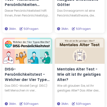
Persönlichkeiten
Götter
Ausgabe
Dieser Persönlichkeitstest hilft
Das Enneagramm ist eine
Ihnen, Ihren Persönlichkeitstyp
Persönlichkeitstheorie, die
herauszufinden, und verrät
Charaktere in neun Typen
Ihnen, mit welchem von 16
einteilt. Wenn Sie diesen Test
3Min.
50Fragen
3Min.
50Fragen
berühmten Menschen Sie den
machen, erfahren Sie Ihren
Persönlichkeitstyp teilen. Sie
Enneagramm-Typ und
könnten denselben
welcher griechische Gott
Persönlichkeitstyp haben wie
denselben Persönlichkeitstyp
Edison und Einstein! Machen
hat wie Sie. Der Test bietet
Sie diesen Test, um neue
Ihnen Einsichten, um Ihr Leben
Erkenntnisse über sich selbst
bereichernder zu gestalten.
und Ihre Persönlichkeit zu
gewinnen.
DISG-
Mentales Alter Test -
Persönlichkeitstest -
Wie alt ist Ihr geistiges
Welcher der Vier Typen
Alter?
Bist Du?
Das DISC-Modell (engl. DISC)
Wie alt glauben Sie, ist Ihr
teilt Menschen in vier
geistiges Alter? Das Alter des
grundlegende Typen ein:
Körpers entspricht nicht immer
Dominanz (D), Innovation (I),
dem des Geistes; man kann
3Min.
50Fragen
3Min.
50Fragen
Stabilität (S) und
reifer oder kindlicher sein, als