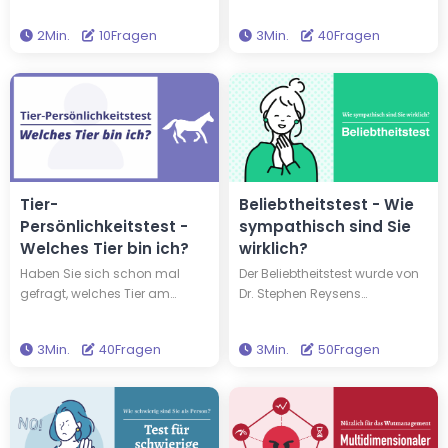
etwa 2 Minuten, und Sie
bezeichnet. Er quantifiziert Ihre
2Min.
10Fragen
3Min.
40Fragen
entdecken Ihre saisonale
Fähigkeit, eigene Emotionen zu
Farbpalette. Wenn Sie die
steuern und mit anderen
Farben kennen, die Ihnen von
mitzufühlen. Personen mit
Natur aus gut stehen, können
einem hohen EQ können
Sie Ihre Garderobenauswahl
effektiv kommunizieren.
optimieren.
Erfahren Sie mehr über Ihren EQ,
indem Sie diesen kostenlosen
Test machen.
Tier-
Beliebtheitstest - Wie
Persönlichkeitstest -
sympathisch sind Sie
Welches Tier bin ich?
wirklich?
Haben Sie sich schon mal
Der Beliebtheitstest wurde von
gefragt, welches Tier am
Dr. Stephen Reysens
besten zu Ihrer Persönlichkeit
„Sympathie-Skala“ inspiriert.
passt? Eine ruhige Schildkröte,
Dieser Test bewertet, wie
3Min.
40Fragen
3Min.
50Fragen
ein abenteuerlustiger Wolf oder
sympathisch Sie auf sechs
einer der 16 einzigartigen Tier-
verschiedenen Dimensionen
Charaktere? Finden Sie in
sind. Wie sympathisch sind
diesem Test heraus, welcher
Sie? Machen Sie den Test, um
der 16 Tier-Persönlichkeitstypen
es herauszufinden!