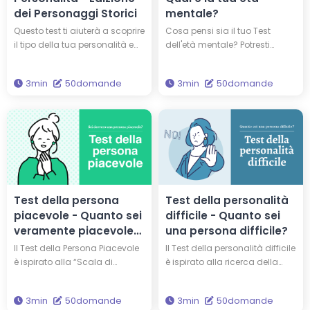
dei Personaggi Storici
mentale?
Questo test ti aiuterà a scoprire
Cosa pensi sia il tuo Test
il tipo della tua personalità e
dell'età mentale? Potresti
con quale di 16 persone
essere più adulto o più
famose lo condividi. Potresti
giovane rispetto alla tua età
3min
50domande
3min
50domande
avere lo stesso tipo di
reale, poiché l'età fisica e l'età
personalità di Edison ed
mentale non sempre
Einstein! Fai questo test per
coincidono. Rispondi a 50
conoscere te stesso e la tua
domande per scoprire il tuo
personalità in modo più
Test dell'età mentale!
approfondito.
Test della persona
Test della personalità
piacevole - Quanto sei
difficile - Quanto sei
veramente piacevole
una persona difficile?
come persona?
Il Test della Persona Piacevole
Il Test della personalità difficile
è ispirato alla “Scala di
è ispirato alla ricerca della
Piacevolezza” del Dr. Stephen
Dr.ssa Chelsea Sleep, una
Reysen. Questo test valuta
nota psicologa. Questo test
3min
50domande
3min
50domande
quanto sei piacevole in sei
valuta se sei considerato una