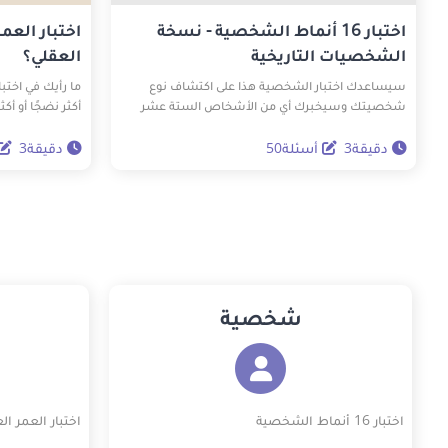
اختبار 16 أنماط الشخصية - نسخة
اختبار العم
الشخصيات التاريخية
العقلي؟
سيساعدك اختبار الشخصية هذا على اكتشاف نوع
ما رأيك في اختب
شخصيتك وسيخبرك أي من الأشخاص الستة عشر
أكثر نضجًا أو أك
المشهورين لديك نفس نوع الشخصية. يمكن أن يكون
لديك نفس نوع الشخصية مثل إديسون وأينشتاين! قم
سؤالًا لاختبار ا
دقيقة3
أسئلة50
دقيقة3
بإجراء هذا الاختبار لتكتشف جوانب جديدة عن نفسك
وشخصيتك.
شخصية
اختبار 16 أنماط الشخصية
اختبار العمر ال