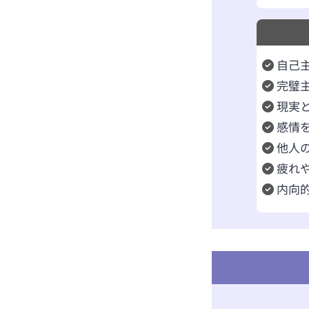
自己
完璧
現実
感情
他人
疲れ
内向