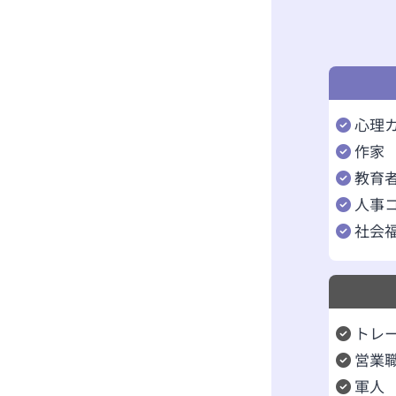
心理
作家
教育
人事
社会
トレ
営業
軍人