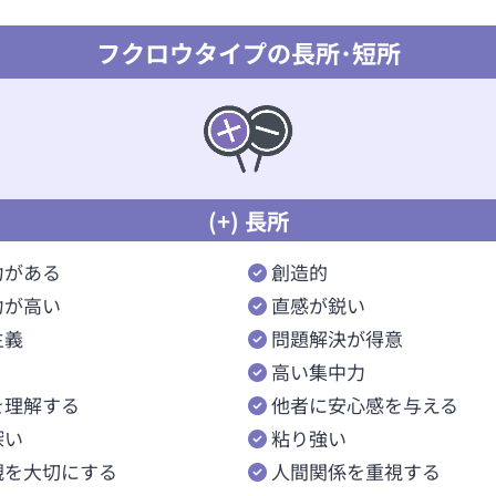
フクロウタイプの長所･短所
(+) 長所
力がある
創造的
力が高い
直感が鋭い
主義
問題解決が得意
高い集中力
を理解する
他者に安心感を与える
深い
粘り強い
観を大切にする
人間関係を重視する