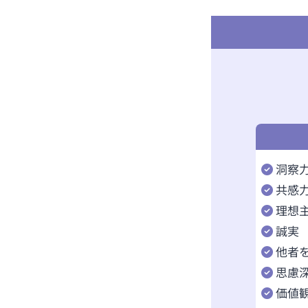
洞察
共感
理想
誠実
他者
思慮
価値