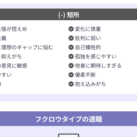
(-) 短所
主張が控えめ
変化に慎重
主義
批判に弱い
と理想のギャップに悩む
自己犠牲的
を抑えがち
孤独を感じやすい
の意見に敏感
他者に期待しすぎる
やすい
優柔不断
的
抱え込みがち
フクロウタイプの適職