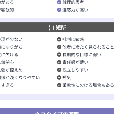
力がある
論理的思考
で客観的
適応力が高い
(-) 短所
表現が少ない
批判に敏感
的になりがち
他者に冷たく見られるこ
性に欠ける
長期的な目標に弱い
に無関心
責任感が薄い
主張が控えめ
孤立しやすい
関係が浅くなりやすい
短気
しすぎる
柔軟性に欠ける場合もあ