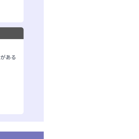
とがある
る