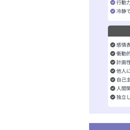
行動
冷静
感情
衝動
計画
他人
自己
人間
独立