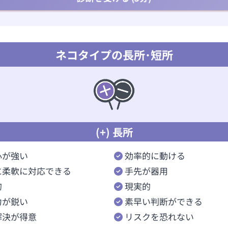
ネコタイプの長所･短所
(+) 長所
心が強い
効率的に動ける
に柔軟に対応できる
手先が器用
的
現実的
力が鋭い
素早い判断ができる
解決が得意
リスクを恐れない