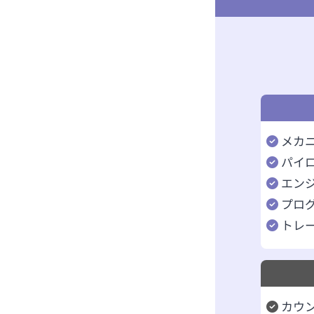
メカ
パイ
エン
プロ
トレ
カウ