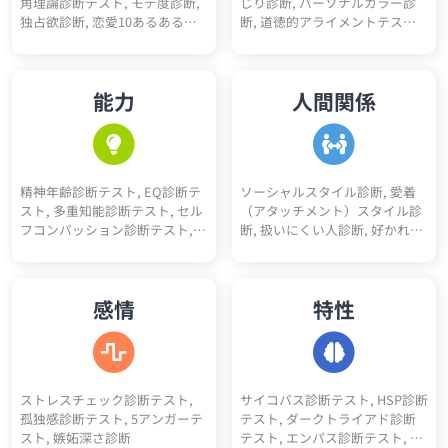
角理論診断テスト, モテ度診断,
じり診断, パーソナルカラー診
診断, 性格10あるあるテスト, 性
究職適性診断, 人事適性診断, 接
独占欲診断, 恋愛10あるあるテ
断, 道徳的アライメントテスト
格4漢字テスト, 性格10キーワー
客業適性診断, 経営者適性診断,
スト, BL診断, 初デートでの印象
（属性診断）, 骨格診断, 人生
ド診断, ユニコーン性格診断
デザイナー適性診断, 税理士適
診断, 恋愛10キーワード診断, 恋
色々10キーワード診断, スニー
性診断, 理学療法士適性診断, 介
愛未練度診断, 浮気不倫される
カーヘッズ度診断, 人生達成度
護士適性診断, 薬剤師適性診断,
能力
人間関係
かも診断
診断
保育士適性診断, 公務員適性診
断, 医療事務適性診断, コンサル
タント適性診断, アパレル適性
診断, 司法書士適性診断, 行政書
士適性診断, 経理適性診断, 弁護
精神年齢診断テスト, EQ診断テ
ソーシャルスタイル診断, 愛着
士適性診断
スト, 多重知能診断テスト, セル
（アタッチメント）スタイル診
フコンパッション診断テスト,
断, 扱いにくい人診断, 好かれや
コミュ力診断, 性格褒めたいポ
すい人診断, アサーションタイ
イント5
プ診断テスト, 人間不信度診断,
人嫌い診断, 人見知り診断, 人へ
感情
特性
の興味度診断
ストレスチェック診断テスト,
サイコパス診断テスト, HSP診断
孤独感診断テスト, 5アンガーテ
テスト, ダークトライアド診断
スト, 嫉妬深さ診断
テスト, エンパス診断テスト, ソ