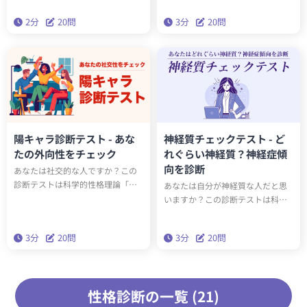
るだけで診断結果がわかる簡易版
陰キャラ度合い（内向性）を診断
2分
20問
3分
20問
ビッグファイブです。
するテストです。20問の質問に答
えて、どのぐらい内向的な人かチ
ェックしましょう。
陽キャラ診断テスト - あな
神経質チェックテスト - ど
たの外向性をチェック
れぐらい神経質？神経症傾
向を診断
あなたは社交的な人ですか？この
診断テストは科学的性格理論「ビ
あなたは自分が神経質な人だと思
ッグファイブ」の特性の一つであ
いますか？この診断テストは科学
る「外向性」をもとに、あなたの
的性格理論「ビッグファイブ」の
陽キャラ度合い（社交性）を診断
特性の一つである「神経症傾向」
3分
20問
3分
20問
するテストです。20問の質問に答
をもとに、あなたの神経質度合い
えて、どのぐらい社交的なのかチ
を診断するテストです。20問の質
ェックしましょう。
問に答えて、どのぐらい神経質な
のかチェックしましょう。
性格診断の一覧 (21)