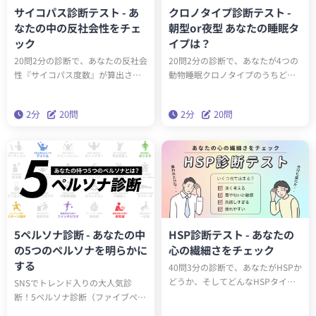
サイコパス診断テスト - あ
クロノタイプ診断テスト -
なたの中の反社会性をチェ
朝型or夜型 あなたの睡眠タ
ック
イプは？
20問2分の診断で、あなたの反社会
20問2分の診断で、あなたが4つの
性『サイコパス度数』が算出され
動物睡眠クロノタイプのうちどの
ます。サイコパスに関する学術論
タイプかわかります。クロノタイ
文をベースにしたゾッとするほど
プを知ることで、遺伝子的に身体
2分
20問
2分
20問
当たる診断です。クイズとは一味
に合った生活スタイルを送ること
違う本格的なサイコパステスト。
ができるようになります。
はたしてあなたはサイコパスなの
でしょうか？
5ペルソナ診断 - あなたの中
HSP診断テスト - あなたの
の5つのペルソナを明らかに
心の繊細さをチェック
する
40問3分の診断で、あなたがHSPか
どうか、そしてどんなHSPタイプ
SNSでトレンド入りの大人気診
（全6種類）かわかります。診断結
断！5ペルソナ診断（ファイブペル
果に応じたアドバイスを読み込ん
ソナ診断）を受けると、60問3分で