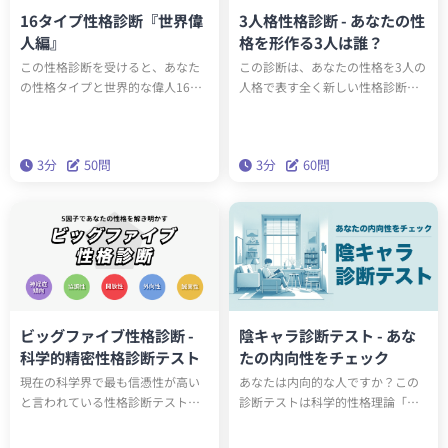
16タイプ性格診断『世界偉
3人格性格診断 - あなたの性
人編』
格を形作る3人は誰？
この性格診断を受けると、あなた
この診断は、あなたの性格を3人の
の性格タイプと世界的な偉人16人
人格で表す全く新しい性格診断テ
のうち誰と同じ性格タイプか知る
ストです。全15タイプのユニーク
ことができます。もしかしたらエ
な人格のうち、あなたの性格を構
ジソンやアインシュタインと同じ
成する3人は誰でしょうか？科学的
3分
50問
3分
60問
性格タイプかもしれません。テス
に最も正確な性格分析理論「ビッ
トを通して、あなたの性格の新た
グファイブ」をベースにしたこの
な一面を発見しましょう。
診断で、本当の性格を深く理解し
ましょう。
ビッグファイブ性格診断 -
陰キャラ診断テスト - あな
科学的精密性格診断テスト
たの内向性をチェック
現在の科学界で最も信憑性が高い
あなたは内向的な人ですか？この
と言われている性格診断テスト
診断テストは科学的性格理論「ビ
「ビッグファイブ（Big Five）」。
ッグファイブ」の特性の一つであ
この診断は20の質問（2分）に答え
る「外向性」をもとに、あなたの