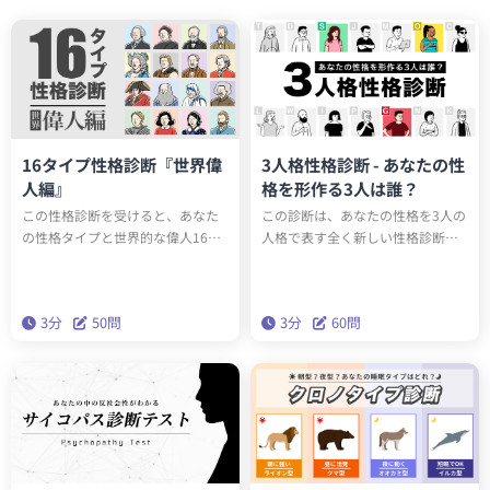
16タイプ性格診断『世界偉
3人格性格診断 - あなたの性
人編』
格を形作る3人は誰？
この性格診断を受けると、あなた
この診断は、あなたの性格を3人の
の性格タイプと世界的な偉人16人
人格で表す全く新しい性格診断テ
のうち誰と同じ性格タイプか知る
ストです。全15タイプのユニーク
ことができます。もしかしたらエ
な人格のうち、あなたの性格を構
ジソンやアインシュタインと同じ
成する3人は誰でしょうか？科学的
3分
50問
3分
60問
性格タイプかもしれません。テス
に最も正確な性格分析理論「ビッ
トを通して、あなたの性格の新た
グファイブ」をベースにしたこの
な一面を発見しましょう。
診断で、本当の性格を深く理解し
ましょう。