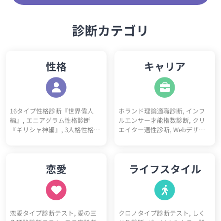
診断カテゴリ
性格
キャリア
16タイプ性格診断『世界偉人
ホランド理論適職診断, インフ
編』, エニアグラム性格診断
ルエンサー才能指数診断, クリ
『ギリシャ神編』, 3人格性格診
エイター適性診断, Webデザイ
断, 5ペルソナ診断, ビッグファ
ナー適性診断, フリーランス適
イブ性格診断, DISC性格診断, 陰
性診断, プログラマー適性診断,
キャラ診断テスト, 陽キャラ診
看護師適性診断, ITエンジニア適
恋愛
ライフスタイル
断テスト, 神経質チェックテス
性診断, 営業職適性診断, 事務職
ト, ソシオニクス診断, 4気質診
適性診断, 栄養士適性診断, 心理
断テスト（四体液説）, 心理機
カウンセラー適性診断, 教師適
能診断テスト, 動物タイプ診断,
性診断, ゲームクリエイター適
コミュ障診断テスト, 開放性診
性診断, 医師適性診断, 美容師適
恋愛タイプ診断テスト, 愛の三
クロノタイプ診断テスト, しく
断テスト, 優しさ診断, 完璧主義
性診断, マーケター適性診断, 研