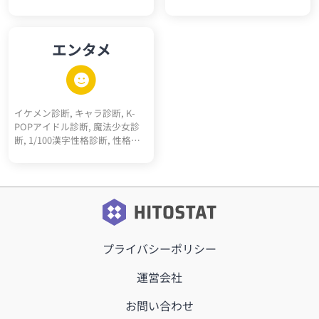
シオパス診断テスト, エゴイス
ト診断テスト, ナルシスト診断
テスト, ダークエンパス診断テ
エンタメ
スト, マキャベリズム診断テス
ト, メンヘラ診断, ツンデレ診断,
ヤンデレ診断, 右脳左脳診断, 天
然度診断, 依存体質診断, 承認欲
求診断, クーデレ診断, 思考線診
イケメン診断, キャラ診断, K-
断, 深層心理10キーワード診断,
POPアイドル診断, 魔法少女診
多重人格10人診断
断, 1/100漢字性格診断, 性格百
人一首, サッカーポジション適
正診断, 転生"猫"診断, 高校ポジ
ション診断, 天才アインシュタ
イン的活躍ジャンル診断, RPGモ
ブキャラ診断, 最強5適職診断,
メンヘラタイプ診断, 陰キャタ
イプ診断, 陽キャタイプ診断, 完
プライバシーポリシー
全10適職診断, 運命の10前世診
断, 内なる10動物診断, オーラ10
キーワード診断, 昭和っぽさ診
運営会社
断, こどもおとな割合診断, 騎
士、詩人、王診断
お問い合わせ