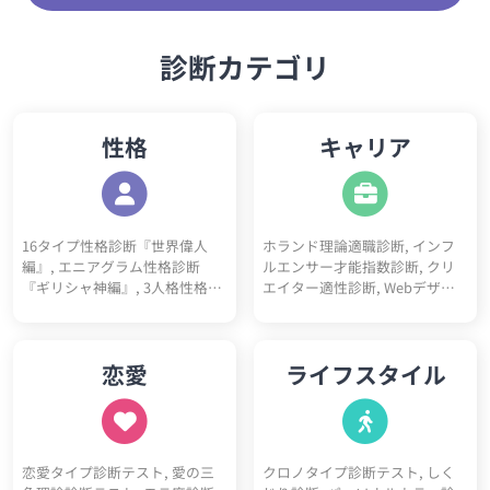
診断カテゴリ
性格
キャリア
16タイプ性格診断『世界偉人
ホランド理論適職診断, インフ
編』, エニアグラム性格診断
ルエンサー才能指数診断, クリ
『ギリシャ神編』, 3人格性格診
エイター適性診断, Webデザイ
断, 5ペルソナ診断, ビッグファ
ナー適性診断, フリーランス適
イブ性格診断, DISC性格診断, 陰
性診断, プログラマー適性診断,
キャラ診断テスト, 陽キャラ診
看護師適性診断, ITエンジニア適
恋愛
ライフスタイル
断テスト, 神経質チェックテス
性診断, 営業職適性診断, 事務職
ト, ソシオニクス診断, 4気質診
適性診断, 栄養士適性診断, 心理
断テスト（四体液説）, 心理機
カウンセラー適性診断, 教師適
能診断テスト, 動物タイプ診断,
性診断, ゲームクリエイター適
コミュ障診断テスト, 開放性診
性診断, 医師適性診断, 美容師適
恋愛タイプ診断テスト, 愛の三
クロノタイプ診断テスト, しく
断テスト, 優しさ診断, 完璧主義
性診断, マーケター適性診断, 研