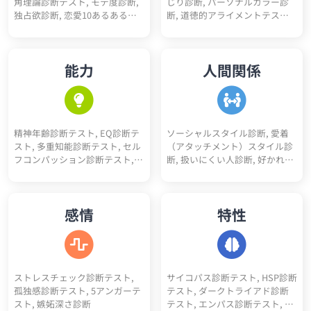
角理論診断テスト, モテ度診断,
じり診断, パーソナルカラー診
診断, 性格10あるあるテスト, 性
究職適性診断, 人事適性診断, 接
独占欲診断, 恋愛10あるあるテ
断, 道徳的アライメントテスト
格4漢字テスト, 性格10キーワー
客業適性診断, 経営者適性診断,
スト, BL診断, 初デートでの印象
（属性診断）, 骨格診断, 人生
ド診断, ユニコーン性格診断
デザイナー適性診断, 税理士適
診断, 恋愛10キーワード診断, 恋
色々10キーワード診断, スニー
性診断, 理学療法士適性診断, 介
愛未練度診断, 浮気不倫される
カーヘッズ度診断, 人生達成度
護士適性診断, 薬剤師適性診断,
能力
人間関係
かも診断
診断
保育士適性診断, 公務員適性診
断, 医療事務適性診断, コンサル
タント適性診断, アパレル適性
診断, 司法書士適性診断, 行政書
士適性診断, 経理適性診断, 弁護
精神年齢診断テスト, EQ診断テ
ソーシャルスタイル診断, 愛着
士適性診断
スト, 多重知能診断テスト, セル
（アタッチメント）スタイル診
フコンパッション診断テスト,
断, 扱いにくい人診断, 好かれや
コミュ力診断, 性格褒めたいポ
すい人診断, アサーションタイ
イント5
プ診断テスト, 人間不信度診断,
人嫌い診断, 人見知り診断, 人へ
感情
特性
の興味度診断
ストレスチェック診断テスト,
サイコパス診断テスト, HSP診断
孤独感診断テスト, 5アンガーテ
テスト, ダークトライアド診断
スト, 嫉妬深さ診断
テスト, エンパス診断テスト, ソ