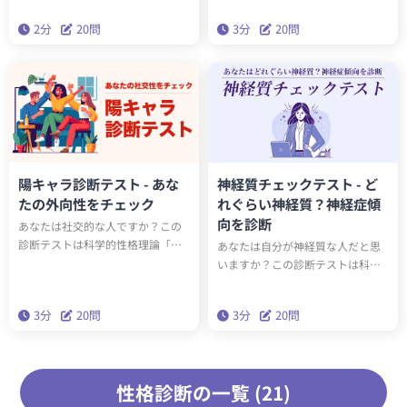
るだけで診断結果がわかる簡易版
陰キャラ度合い（内向性）を診断
2分
20問
3分
20問
ビッグファイブです。
するテストです。20問の質問に答
えて、どのぐらい内向的な人かチ
ェックしましょう。
陽キャラ診断テスト - あな
神経質チェックテスト - ど
たの外向性をチェック
れぐらい神経質？神経症傾
向を診断
あなたは社交的な人ですか？この
診断テストは科学的性格理論「ビ
あなたは自分が神経質な人だと思
ッグファイブ」の特性の一つであ
いますか？この診断テストは科学
る「外向性」をもとに、あなたの
的性格理論「ビッグファイブ」の
陽キャラ度合い（社交性）を診断
特性の一つである「神経症傾向」
3分
20問
3分
20問
するテストです。20問の質問に答
をもとに、あなたの神経質度合い
えて、どのぐらい社交的なのかチ
を診断するテストです。20問の質
ェックしましょう。
問に答えて、どのぐらい神経質な
のかチェックしましょう。
性格診断の一覧 (21)