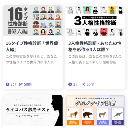
16タイプ性格診断『世界偉
3人格性格診断 - あなたの性
人編』
格を形作る3人は誰？
この性格診断を受けると、あなた
この診断は、あなたの性格を3人の
の性格タイプと世界的な偉人16人
人格で表す全く新しい性格診断テ
のうち誰と同じ性格タイプか知る
ストです。全15タイプのユニーク
ことができます。もしかしたらエ
な人格のうち、あなたの性格を構
ジソンやアインシュタインと同じ
成する3人は誰でしょうか？科学的
3分
50問
3分
60問
性格タイプかもしれません。テス
に最も正確な性格分析理論「ビッ
トを通して、あなたの性格の新た
グファイブ」をベースにしたこの
な一面を発見しましょう。
診断で、本当の性格を深く理解し
ましょう。