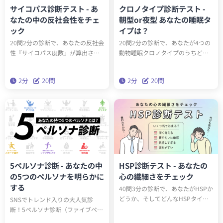
サイコパス診断テスト - あ
クロノタイプ診断テスト -
なたの中の反社会性をチェ
朝型or夜型 あなたの睡眠タ
ック
イプは？
20問2分の診断で、あなたの反社会
20問2分の診断で、あなたが4つの
性『サイコパス度数』が算出され
動物睡眠クロノタイプのうちどの
ます。サイコパスに関する学術論
タイプかわかります。クロノタイ
文をベースにしたゾッとするほど
プを知ることで、遺伝子的に身体
2分
20問
2分
20問
当たる診断です。クイズとは一味
に合った生活スタイルを送ること
違う本格的なサイコパステスト。
ができるようになります。
はたしてあなたはサイコパスなの
でしょうか？
5ペルソナ診断 - あなたの中
HSP診断テスト - あなたの
の5つのペルソナを明らかに
心の繊細さをチェック
する
40問3分の診断で、あなたがHSPか
どうか、そしてどんなHSPタイプ
SNSでトレンド入りの大人気診
（全6種類）かわかります。診断結
断！5ペルソナ診断（ファイブペル
果に応じたアドバイスを読み込ん
ソナ診断）を受けると、60問3分で