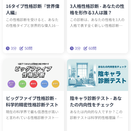
16タイプ性格診断『世界偉
3人格性格診断 - あなたの性
人編』
格を形作る3人は誰？
この性格診断を受けると、あなた
この診断は、あなたの性格を3人の
の性格タイプと世界的な偉人16人
人格で表す全く新しい性格診断テ
のうち誰と同じ性格タイプか知る
ストです。全15タイプのユニーク
ことができます。もしかしたらエ
な人格のうち、あなたの性格を構
ジソンやアインシュタインと同じ
成する3人は誰でしょうか？科学的
3分
50問
3分
60問
性格タイプかもしれません。テス
に最も正確な性格分析理論「ビッ
トを通して、あなたの性格の新た
グファイブ」をベースにしたこの
な一面を発見しましょう。
診断で、本当の性格を深く理解し
ましょう。
ビッグファイブ性格診断 -
陰キャラ診断テスト - あな
科学的精密性格診断テスト
たの内向性をチェック
現在の科学界で最も信憑性が高い
あなたは内向的な人ですか？この
と言われている性格診断テスト
診断テストは科学的性格理論「ビ
「ビッグファイブ（Big Five）」。
ッグファイブ」の特性の一つであ
この診断は20の質問（2分）に答え
る「外向性」をもとに、あなたの