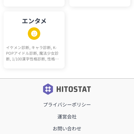
シオパス診断テスト, エゴイス
ト診断テスト, ナルシスト診断
テスト, ダークエンパス診断テ
エンタメ
スト, マキャベリズム診断テス
ト, メンヘラ診断, ツンデレ診断,
ヤンデレ診断, 右脳左脳診断, 天
然度診断, 依存体質診断, 承認欲
求診断, クーデレ診断, 思考線診
イケメン診断, キャラ診断, K-
断, 深層心理10キーワード診断,
POPアイドル診断, 魔法少女診
多重人格10人診断
断, 1/100漢字性格診断, 性格百
人一首, サッカーポジション適
正診断, 転生"猫"診断, 高校ポジ
ション診断, 天才アインシュタ
イン的活躍ジャンル診断, RPGモ
ブキャラ診断, 最強5適職診断,
メンヘラタイプ診断, 陰キャタ
イプ診断, 陽キャタイプ診断, 完
プライバシーポリシー
全10適職診断, 運命の10前世診
断, 内なる10動物診断, オーラ10
キーワード診断, 昭和っぽさ診
運営会社
断, こどもおとな割合診断, 騎
士、詩人、王診断
お問い合わせ