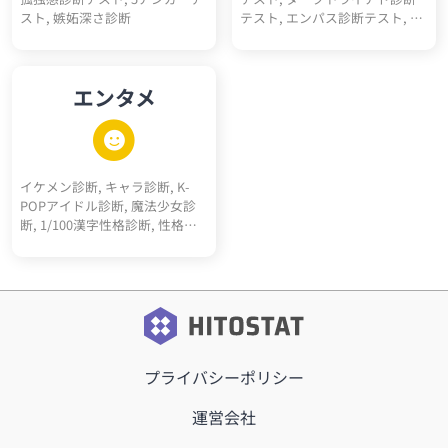
スト, 嫉妬深さ診断
テスト, エンパス診断テスト, ソ
シオパス診断テスト, エゴイス
ト診断テスト, ナルシスト診断
テスト, ダークエンパス診断テ
エンタメ
スト, マキャベリズム診断テス
ト, メンヘラ診断, ツンデレ診断,
ヤンデレ診断, 右脳左脳診断, 天
然度診断, 依存体質診断, 承認欲
求診断, クーデレ診断, 思考線診
イケメン診断, キャラ診断, K-
断, 深層心理10キーワード診断,
POPアイドル診断, 魔法少女診
多重人格10人診断
断, 1/100漢字性格診断, 性格百
人一首, サッカーポジション適
正診断, 転生"猫"診断, 高校ポジ
ション診断, 天才アインシュタ
イン的活躍ジャンル診断, RPGモ
ブキャラ診断, 最強5適職診断,
メンヘラタイプ診断, 陰キャタ
イプ診断, 陽キャタイプ診断, 完
プライバシーポリシー
全10適職診断, 運命の10前世診
断, 内なる10動物診断, オーラ10
キーワード診断, 昭和っぽさ診
運営会社
断, こどもおとな割合診断, 騎