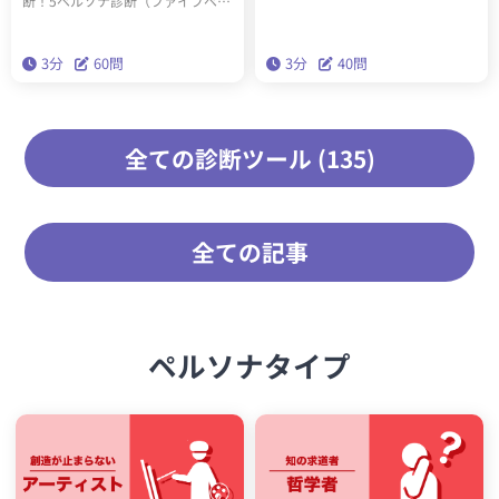
断！5ペルソナ診断（ファイブペル
果に応じたアドバイスを読み込ん
ソナ診断）を受けると、60問3分で
で実践することで、今後の人生が
あなたの内なる5つのペルソナがわ
3分
60問
3分
40問
生きやすくなります。
かります。精密性格分類理論「ビ
ッグファイブ」を基にした本格的
な性格診断です。
全ての診断ツール (135)
全ての記事
ペルソナタイプ