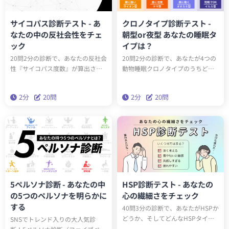
サイコパス診断テスト - あ
クロノタイプ診断テスト -
なたの中の反社会性をチェ
朝型or夜型 あなたの睡眠タ
ック
イプは？
20問2分の診断で、あなたの反社会
20問2分の診断で、あなたが4つの
性『サイコパス度数』が算出され
動物睡眠クロノタイプのうちどの
ます。サイコパスに関する学術論
タイプかわかります。クロノタイ
文をベースにしたゾッとするほど
プを知ることで、遺伝子的に身体
2分
20問
2分
20問
当たる診断です。クイズとは一味
に合った生活スタイルを送ること
違う本格的なサイコパステスト。
ができるようになります。
はたしてあなたはサイコパスなの
でしょうか？
5ペルソナ診断 - あなたの中
HSP診断テスト - あなたの
の5つのペルソナを明らかに
心の繊細さをチェック
する
40問3分の診断で、あなたがHSPか
どうか、そしてどんなHSPタイプ
SNSでトレンド入りの大人気診
（全6種類）かわかります。診断結