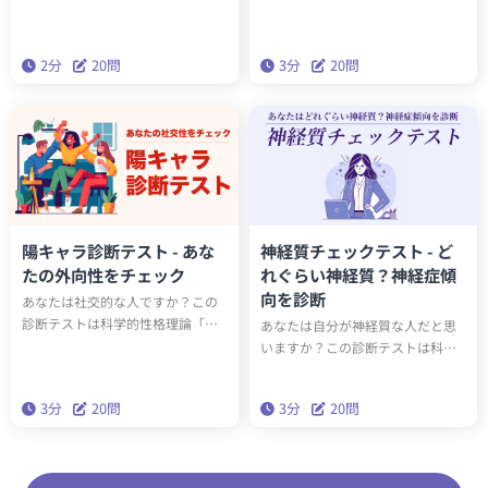
「ビッグファイブ（Big Five）」。
ッグファイブ」の特性の一つであ
この診断は20の質問（2分）に答え
る「外向性」をもとに、あなたの
るだけで診断結果がわかる簡易版
陰キャラ度合い（内向性）を診断
2分
20問
3分
20問
ビッグファイブです。
するテストです。20問の質問に答
えて、どのぐらい内向的な人かチ
ェックしましょう。
陽キャラ診断テスト - あな
神経質チェックテスト - ど
たの外向性をチェック
れぐらい神経質？神経症傾
向を診断
あなたは社交的な人ですか？この
診断テストは科学的性格理論「ビ
あなたは自分が神経質な人だと思
ッグファイブ」の特性の一つであ
いますか？この診断テストは科学
る「外向性」をもとに、あなたの
的性格理論「ビッグファイブ」の
陽キャラ度合い（社交性）を診断
特性の一つである「神経症傾向」
3分
20問
3分
20問
するテストです。20問の質問に答
をもとに、あなたの神経質度合い
えて、どのぐらい社交的なのかチ
を診断するテストです。20問の質
ェックしましょう。
問に答えて、どのぐらい神経質な
のかチェックしましょう。