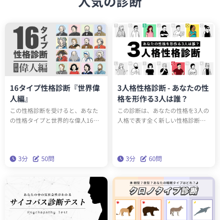
人気の診断
16タイプ性格診断『世界偉
3人格性格診断 - あなたの性
人編』
格を形作る3人は誰？
この性格診断を受けると、あなた
この診断は、あなたの性格を3人の
の性格タイプと世界的な偉人16人
人格で表す全く新しい性格診断テ
のうち誰と同じ性格タイプか知る
ストです。全15タイプのユニーク
ことができます。もしかしたらエ
な人格のうち、あなたの性格を構
ジソンやアインシュタインと同じ
成する3人は誰でしょうか？科学的
3分
50問
3分
60問
性格タイプかもしれません。テス
に最も正確な性格分析理論「ビッ
トを通して、あなたの性格の新た
グファイブ」をベースにしたこの
な一面を発見しましょう。
診断で、本当の性格を深く理解し
ましょう。