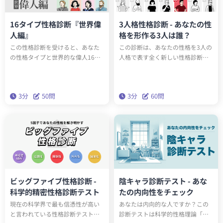
16タイプ性格診断『世界偉
3人格性格診断 - あなたの性
人編』
格を形作る3人は誰？
この性格診断を受けると、あなた
この診断は、あなたの性格を3人の
の性格タイプと世界的な偉人16人
人格で表す全く新しい性格診断テ
のうち誰と同じ性格タイプか知る
ストです。全15タイプのユニーク
ことができます。もしかしたらエ
な人格のうち、あなたの性格を構
ジソンやアインシュタインと同じ
成する3人は誰でしょうか？科学的
3分
50問
3分
60問
性格タイプかもしれません。テス
に最も正確な性格分析理論「ビッ
トを通して、あなたの性格の新た
グファイブ」をベースにしたこの
な一面を発見しましょう。
診断で、本当の性格を深く理解し
ましょう。
ビッグファイブ性格診断 -
陰キャラ診断テスト - あな
科学的精密性格診断テスト
たの内向性をチェック
現在の科学界で最も信憑性が高い
あなたは内向的な人ですか？この
と言われている性格診断テスト
診断テストは科学的性格理論「ビ