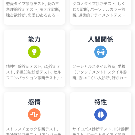
恋愛タイプ診断テスト, 愛の三
クロノタイプ診断テスト, しく
断テスト, 優しさ診断, 完璧主義
性診断, マーケター適性診断, 研
角理論診断テスト, モテ度診断,
じり診断, パーソナルカラー診
診断, 性格10あるあるテスト, 性
究職適性診断, 人事適性診断, 接
独占欲診断, 恋愛10あるあるテ
断, 道徳的アライメントテスト
格4漢字テスト, 性格10キーワー
客業適性診断, 経営者適性診断,
スト, BL診断, 初デートでの印象
（属性診断）, 骨格診断, 人生
ド診断, ユニコーン性格診断
デザイナー適性診断, 税理士適
診断, 恋愛10キーワード診断, 恋
色々10キーワード診断, スニー
性診断, 理学療法士適性診断, 介
愛未練度診断, 浮気不倫される
カーヘッズ度診断, 人生達成度
護士適性診断, 薬剤師適性診断,
能力
人間関係
かも診断
診断
保育士適性診断, 公務員適性診
断, 医療事務適性診断, コンサル
タント適性診断, アパレル適性
診断, 司法書士適性診断, 行政書
士適性診断, 経理適性診断, 弁護
精神年齢診断テスト, EQ診断テ
ソーシャルスタイル診断, 愛着
士適性診断
スト, 多重知能診断テスト, セル
（アタッチメント）スタイル診
フコンパッション診断テスト,
断, 扱いにくい人診断, 好かれや
コミュ力診断, 性格褒めたいポ
すい人診断, アサーションタイ
イント5
プ診断テスト, 人間不信度診断,
人嫌い診断, 人見知り診断, 人へ
感情
特性
の興味度診断
ストレスチェック診断テスト,
サイコパス診断テスト, HSP診断
孤独感診断テスト, 5アンガーテ
テスト, ダークトライアド診断