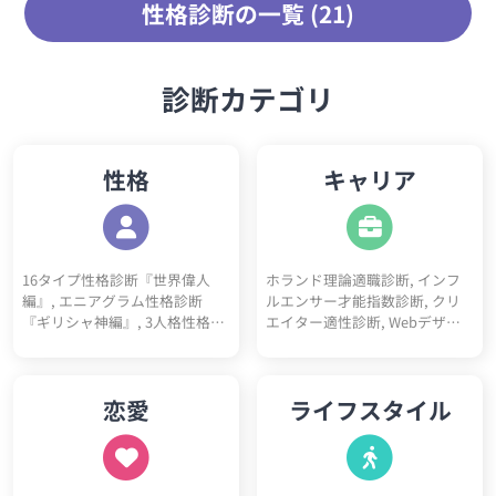
性格診断の一覧 (21)
診断カテゴリ
性格
キャリア
16タイプ性格診断『世界偉人
ホランド理論適職診断, インフ
編』, エニアグラム性格診断
ルエンサー才能指数診断, クリ
『ギリシャ神編』, 3人格性格診
エイター適性診断, Webデザイ
断, 5ペルソナ診断, ビッグファ
ナー適性診断, フリーランス適
イブ性格診断, DISC性格診断, 陰
性診断, プログラマー適性診断,
キャラ診断テスト, 陽キャラ診
看護師適性診断, ITエンジニア適
恋愛
ライフスタイル
断テスト, 神経質チェックテス
性診断, 営業職適性診断, 事務職
ト, ソシオニクス診断, 4気質診
適性診断, 栄養士適性診断, 心理
断テスト（四体液説）, 心理機
カウンセラー適性診断, 教師適
能診断テスト, 動物タイプ診断,
性診断, ゲームクリエイター適
コミュ障診断テスト, 開放性診
性診断, 医師適性診断, 美容師適