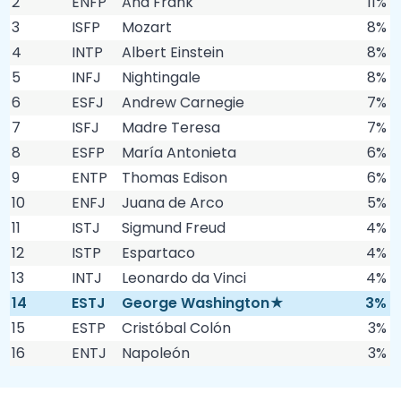
2
ENFP
Ana Frank
11%
3
ISFP
Mozart
8%
4
INTP
Albert Einstein
8%
5
INFJ
Nightingale
8%
6
ESFJ
Andrew Carnegie
7%
7
ISFJ
Madre Teresa
7%
8
ESFP
María Antonieta
6%
9
ENTP
Thomas Edison
6%
10
ENFJ
Juana de Arco
5%
11
ISTJ
Sigmund Freud
4%
12
ISTP
Espartaco
4%
13
INTJ
Leonardo da Vinci
4%
14
ESTJ
George Washington★
3%
15
ESTP
Cristóbal Colón
3%
16
ENTJ
Napoleón
3%