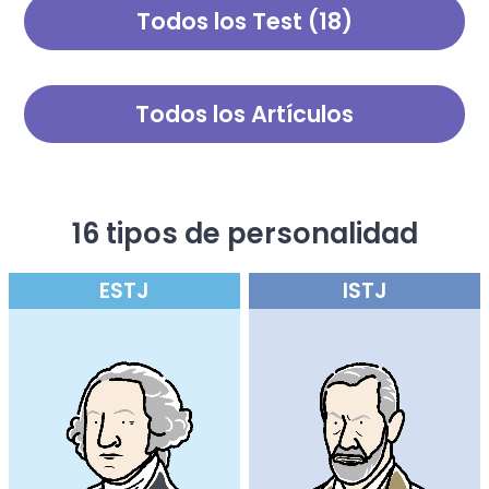
Todos los Test (18)
de este diagnóstico,
simple quiz, es una prueba de
obtendrás sabiduría para
psicopatía profunda. ¿Serás
iluminar aún más tu vida.
realmente un psicópata?
Todos los Artículos
16 tipos de personalidad
ESTJ
ISTJ