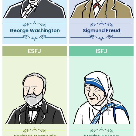
George Washington
Sigmund Freud
ESFJ
ISFJ