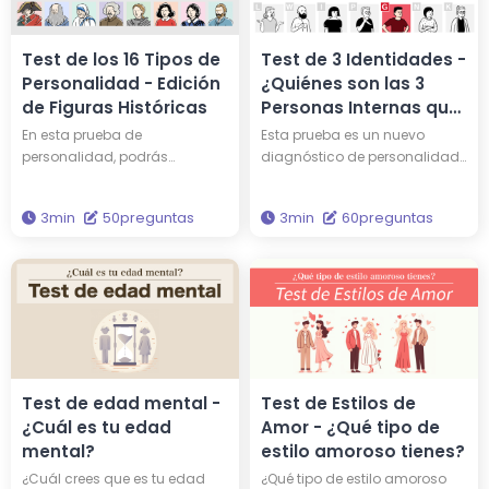
Test de los 16 Tipos de
Test de 3 Identidades -
Personalidad - Edición
¿Quiénes son las 3
de Figuras Históricas
Personas Internas que
Forman tu
En esta prueba de
Esta prueba es un nuevo
Personalidad?
personalidad, podrás
diagnóstico de personalidad
descubrir qué personalidad
que representa tu carácter a
tienes y a qué persona
través de tres personalidades.
3min
50preguntas
3min
60preguntas
famosa entre las 16 figuras
¿Quiénes son los tres de los 15
históricas te asemejas. ¿Tal
únicos tipos de
vez compartes una
personalidades que
personalidad similar a la de
componen tu carácter?
Edison o Einstein? ¿Por qué no
Basado en la teoría de
te enfrentas de nuevo a tu
análisis de personalidad más
propia personalidad a través
científicamente precisa, 'Los
de esta evaluación?
Cinco Grandes', esta prueba te
permite comprender
Test de edad mental -
Test de Estilos de
profundamente tu verdadera
¿Cuál es tu edad
Amor - ¿Qué tipo de
personalidad.
mental?
estilo amoroso tienes?
¿Cuál crees que es tu edad
¿Qué tipo de estilo amoroso