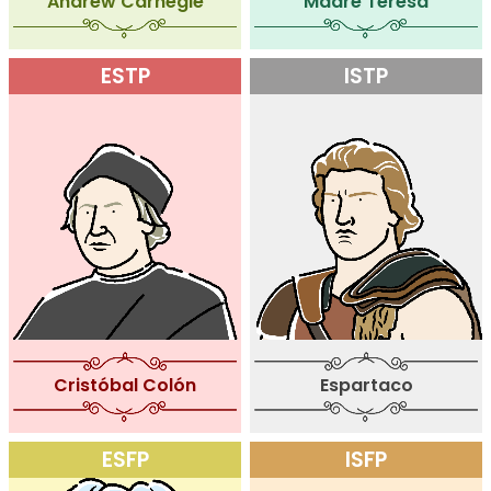
Andrew Carnegie
Madre Teresa
ESTP
ISTP
Cristóbal Colón
Espartaco
ESFP
ISFP