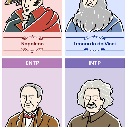
Leonardo da Vinci
Napoleón
ENTP
INTP