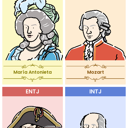
María Antonieta
Mozart
ENTJ
INTJ