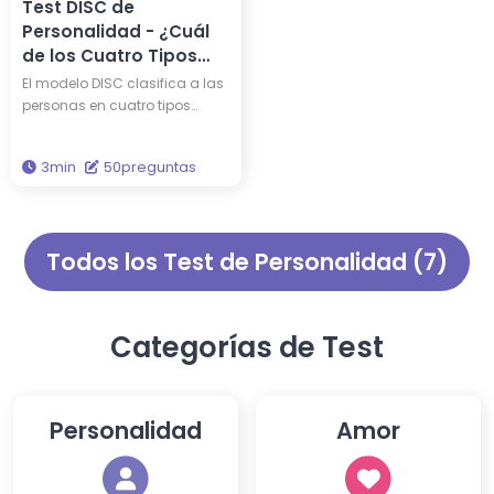
permite comprender
Test DISC de
profundamente tu verdadera
Personalidad - ¿Cuál
personalidad.
de los Cuatro Tipos
Eres?
El modelo DISC clasifica a las
personas en cuatro tipos
fundamentales: Dominancia
(D), Influencia (I), Estabilidad
3min
50preguntas
(S) y Cumplimiento (C). Al
realizar este test, podrás
identificar a cuál de estos
tipos perteneces.
Todos los Test de Personalidad (7)
Categorías de Test
Personalidad
Amor