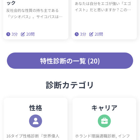
ック
あなたは自分をエゴが強い「エゴ
ド」をチェックしてみてくださ
イスト」だと思いますか？この診
反社会的な性質の持ち主である
い。
断テストを受けると、20問の質問
「ソシオパス」。サイコパスは先
であなたのエゴイスト度合いがわ
天的な反社会性に対して、ソシオ
かります。普段からエゴが強いと
パスは後天的に身についた反社会
3分
20問
3分
20問
感じている人も、なかなかエゴを
的性格という違いがあります。あ
出せずにいる人も、エゴイスト診
なたのソシオパススコアはどのぐ
断で自分がどのぐらいのエゴの持
らいでしょうか？（この診断は対
ち主なのかチェックしてみましょ
人傾向や衝動性・共感力を図るセ
特性診断の一覧 (20)
う。
ルフチェックツールです）
診断カテゴリ
性格
キャリア
16タイプ性格診断『世界偉人
ホランド理論適職診断, インフ