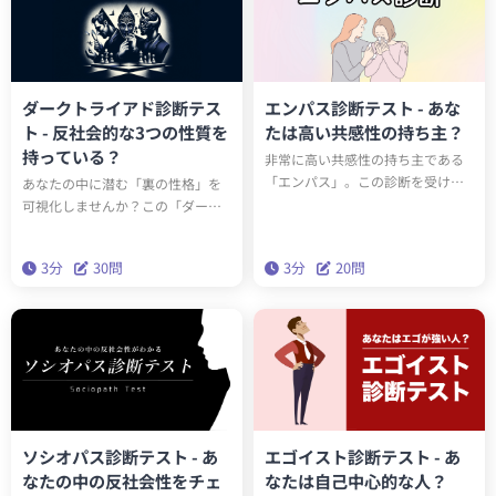
ダークトライアド診断テス
エンパス診断テスト - あな
ト - 反社会的な3つの性質を
たは高い共感性の持ち主？
持っている？
非常に高い共感性の持ち主である
「エンパス」。この診断を受ける
あなたの中に潜む「裏の性格」を
とあなたがどのぐらいエンパス傾
可視化しませんか？この「ダーク
向があるか知ることができます。
トライアド診断」では、心理学で
日頃から人の気持ちに影響を受け
注目される3つの特性――【ナルシ
3分
30問
3分
20問
やすいと感じている場合は、もし
シズム（自己愛傾向）】【マキャ
かしたらエンパスかもしれませ
ベリズム（策略傾向）】【サイコ
ん。
パシー（冷酷傾向）】を、30問の
簡単な質問で診断します。自分で
も気づかない“裏の顔”を知ること
で、自己理解が深まり、人間関係
や仕事での強み・注意点も見えて
きます。心理学に興味がある方は
もちろん、SNSで話題づくりをし
ソシオパス診断テスト - あ
エゴイスト診断テスト - あ
たい方も楽しめる内容です。ぜひ
なたの中の反社会性をチェ
なたは自己中心的な人？
一度、自分自身の「ダークサイ