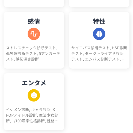
コミュ力診断, 性格褒めたいポ
すい人診断, アサーションタイ
イント5
プ診断テスト, 人間不信度診断,
人嫌い診断, 人見知り診断, 人へ
感情
特性
の興味度診断
ストレスチェック診断テスト,
サイコパス診断テスト, HSP診断
孤独感診断テスト, 5アンガーテ
テスト, ダークトライアド診断
スト, 嫉妬深さ診断
テスト, エンパス診断テスト, ソ
シオパス診断テスト, エゴイス
ト診断テスト, ナルシスト診断
テスト, ダークエンパス診断テ
エンタメ
スト, マキャベリズム診断テス
ト, メンヘラ診断, ツンデレ診断,
ヤンデレ診断, 右脳左脳診断, 天
然度診断, 依存体質診断, 承認欲
求診断, クーデレ診断, 思考線診
イケメン診断, キャラ診断, K-
断, 深層心理10キーワード診断,
POPアイドル診断, 魔法少女診
多重人格10人診断
断, 1/100漢字性格診断, 性格百
人一首, サッカーポジション適
正診断, 転生"猫"診断, 高校ポジ