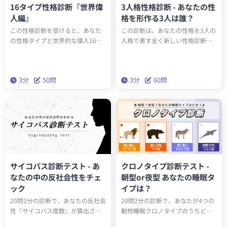
16タイプ性格診断『世界偉
3人格性格診断 - あなたの性
人編』
格を形作る3人は誰？
この性格診断を受けると、あなた
この診断は、あなたの性格を3人の
の性格タイプと世界的な偉人16人
人格で表す全く新しい性格診断テ
のうち誰と同じ性格タイプか知る
ストです。全15タイプのユニーク
ことができます。もしかしたらエ
な人格のうち、あなたの性格を構
ジソンやアインシュタインと同じ
成する3人は誰でしょうか？科学的
3分
50問
3分
60問
性格タイプかもしれません。テス
に最も正確な性格分析理論「ビッ
トを通して、あなたの性格の新た
グファイブ」をベースにしたこの
な一面を発見しましょう。
診断で、本当の性格を深く理解し
ましょう。
サイコパス診断テスト - あ
クロノタイプ診断テスト -
なたの中の反社会性をチェ
朝型or夜型 あなたの睡眠タ
ック
イプは？
20問2分の診断で、あなたの反社会
20問2分の診断で、あなたが4つの
性『サイコパス度数』が算出され
動物睡眠クロノタイプのうちどの
ます。サイコパスに関する学術論
タイプかわかります。クロノタイ