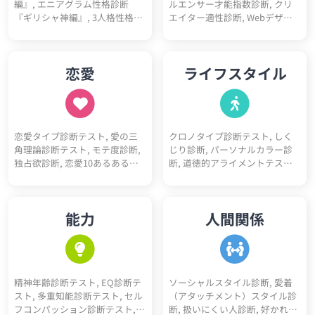
編』, エニアグラム性格診断
ルエンサー才能指数診断, クリ
『ギリシャ神編』, 3人格性格診
エイター適性診断, Webデザイ
断, 5ペルソナ診断, ビッグファ
ナー適性診断, フリーランス適
イブ性格診断, DISC性格診断, 陰
性診断, プログラマー適性診断,
キャラ診断テスト, 陽キャラ診
看護師適性診断, ITエンジニア適
恋愛
ライフスタイル
断テスト, 神経質チェックテス
性診断, 営業職適性診断, 事務職
ト, ソシオニクス診断, 4気質診
適性診断, 栄養士適性診断, 心理
断テスト（四体液説）, 心理機
カウンセラー適性診断, 教師適
能診断テスト, 動物タイプ診断,
性診断, ゲームクリエイター適
コミュ障診断テスト, 開放性診
性診断, 医師適性診断, 美容師適
恋愛タイプ診断テスト, 愛の三
クロノタイプ診断テスト, しく
断テスト, 優しさ診断, 完璧主義
性診断, マーケター適性診断, 研
角理論診断テスト, モテ度診断,
じり診断, パーソナルカラー診
診断, 性格10あるあるテスト, 性
究職適性診断, 人事適性診断, 接
独占欲診断, 恋愛10あるあるテ
断, 道徳的アライメントテスト
格4漢字テスト, 性格10キーワー
客業適性診断, 経営者適性診断,
スト, BL診断, 初デートでの印象
（属性診断）, 骨格診断, 人生
ド診断, ユニコーン性格診断
デザイナー適性診断, 税理士適
診断, 恋愛10キーワード診断, 恋
色々10キーワード診断, スニー
性診断, 理学療法士適性診断, 介
愛未練度診断, 浮気不倫される
カーヘッズ度診断, 人生達成度
護士適性診断, 薬剤師適性診断,
能力
人間関係
かも診断
診断
保育士適性診断, 公務員適性診
断, 医療事務適性診断, コンサル
タント適性診断, アパレル適性
診断, 司法書士適性診断, 行政書
士適性診断, 経理適性診断, 弁護
精神年齢診断テスト, EQ診断テ
ソーシャルスタイル診断, 愛着
士適性診断
スト, 多重知能診断テスト, セル
（アタッチメント）スタイル診
フコンパッション診断テスト,
断, 扱いにくい人診断, 好かれや