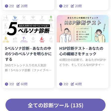
文をベースにしたゾッとするほど
プを知ることで、遺伝子的に身体
2分
20問
2分
20問
当たる診断です。クイズとは一味
に合った生活スタイルを送ること
違う本格的なサイコパステスト。
ができるようになります。
はたしてあなたはサイコパスなの
でしょうか？
5ペルソナ診断 - あなたの中
HSP診断テスト - あなたの
の5つのペルソナを明らかに
心の繊細さをチェック
する
40問3分の診断で、あなたがHSPか
どうか、そしてどんなHSPタイプ
SNSでトレンド入りの大人気診
（全6種類）かわかります。診断結
断！5ペルソナ診断（ファイブペル
果に応じたアドバイスを読み込ん
ソナ診断）を受けると、60問3分で
で実践することで、今後の人生が
あなたの内なる5つのペルソナがわ
3分
60問
3分
40問
生きやすくなります。
かります。精密性格分類理論「ビ
ッグファイブ」を基にした本格的
な性格診断です。
全ての診断ツール (135)