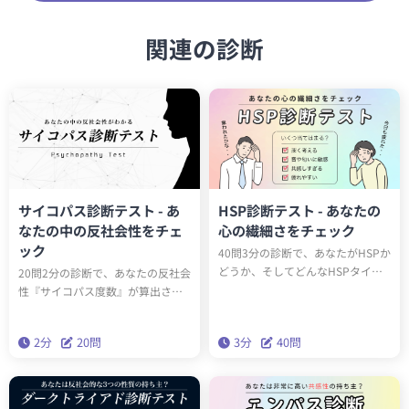
関連の診断
サイコパス診断テスト - あ
HSP診断テスト - あなたの
なたの中の反社会性をチェ
心の繊細さをチェック
ック
40問3分の診断で、あなたがHSPか
どうか、そしてどんなHSPタイプ
20問2分の診断で、あなたの反社会
（全6種類）かわかります。診断結
性『サイコパス度数』が算出され
果に応じたアドバイスを読み込ん
ます。サイコパスに関する学術論
で実践することで、今後の人生が
文をベースにしたゾッとするほど
2分
20問
3分
40問
生きやすくなります。
当たる診断です。クイズとは一味
違う本格的なサイコパステスト。
はたしてあなたはサイコパスなの
でしょうか？