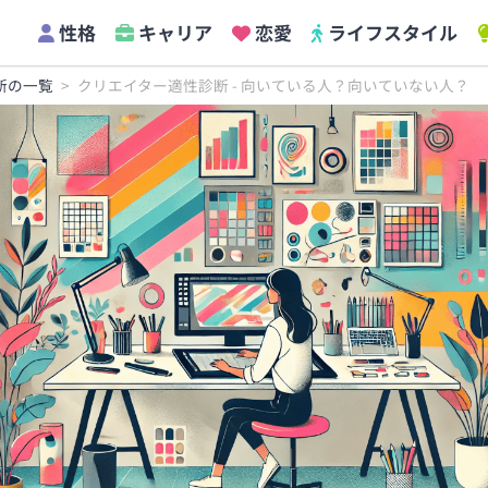
性格
キャリア
恋愛
ライフスタイル
断の一覧
クリエイター適性診断 - 向いている人？向いていない人？