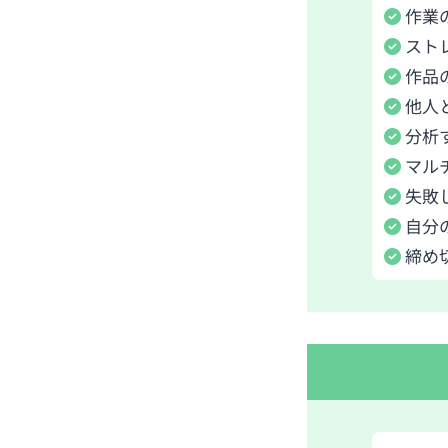
作業
スト
作品
他人
分析
マル
失敗
自分
締め