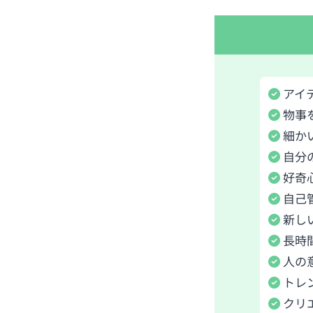
アイ
物事
細か
自分
好奇
自己
新し
長時
人の
トレ
クリ