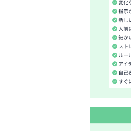
変化
指示
新し
人前
細か
スト
ルー
アイ
自己
すぐ