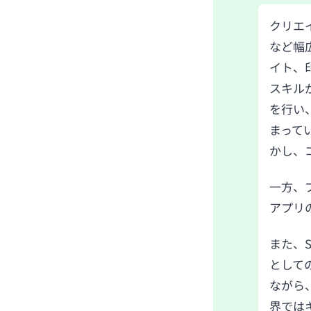
クリエ
など幅
イト、印
スキル
を行い
まって
かし、
一方、
アプリの
また、
として
ながら
界では