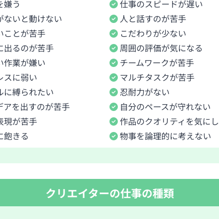
を嫌う
仕事のスピードが遅い
がないと動けない
人と話すのが苦手
いことが苦手
こだわりが少ない
に出るのが苦手
周囲の評価が気になる
い作業が嫌い
チームワークが苦手
レスに弱い
マルチタスクが苦手
ルに縛られたい
忍耐力がない
デアを出すのが苦手
自分のペースが守れない
表現が苦手
作品のクオリティを気に
に飽きる
物事を論理的に考えない
クリエイターの仕事の種類