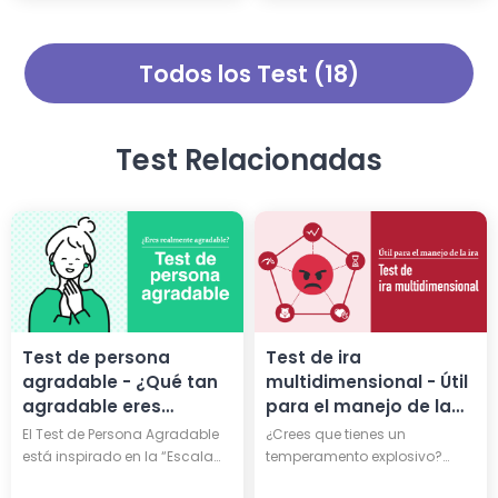
tipo de eneagrama y qué dios
minutos responder 20
griego comparte el mismo
preguntas y calcular tu grado
tipo de personalidad. A través
de antisocialidad. No es un
Todos los Test (18)
de este diagnóstico,
simple quiz, es una prueba de
obtendrás sabiduría para
psicopatía profunda. ¿Serás
iluminar aún más tu vida.
realmente un psicópata?
Test Relacionadas
Test de persona
Test de ira
agradable - ¿Qué tan
multidimensional - Útil
agradable eres
para el manejo de la
realmente?
ira
El Test de Persona Agradable
¿Crees que tienes un
está inspirado en la “Escala
temperamento explosivo?
de Agradabilidad” del Dr.
Realiza el Test de ira