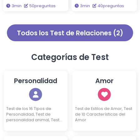
Stephen Reysen. Este test
multidimensional para
3min
50preguntas
3min
40preguntas
evalúa si eres una persona
descubrir cuán propenso eres
agradable en seis
a la ira. Este test te
dimensiones diferentes. ¿Qué
proporcionará una
tan agradable eres? ¡Haz el
comprensión detallada de tus
Todos los Test de Relaciones (2)
test para descubrirlo!
tendencias de ira en cinco
dimensiones: frecuencia,
duración, intensidad,
expresión y procesamiento.
Categorías de Test
Personalidad
Amor
Test de los 16 Tipos de
Test de Estilos de Amor, Test
Personalidad, Test de
de 10 Características del
personalidad animal, Test
Amor
de 10 Características, Test
de Personalidad de 4 Kanjis,
Test DISC de Personalidad,