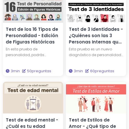
Test de los 16 Tipos de
Test de 3 Identidades -
Personalidad - Edición
¿Quiénes son las 3
de Figuras Históricas
Personas Internas que
Forman tu
En esta prueba de
Esta prueba es un nuevo
Personalidad?
personalidad, podrás
diagnóstico de personalidad
descubrir qué personalidad
que representa tu carácter a
tienes y a qué persona
través de tres personalidades.
3min
50preguntas
3min
60preguntas
famosa entre las 16 figuras
¿Quiénes son los tres de los 15
históricas te asemejas. ¿Tal
únicos tipos de
vez compartes una
personalidades que
personalidad similar a la de
componen tu carácter?
Edison o Einstein? ¿Por qué no
Basado en la teoría de
te enfrentas de nuevo a tu
análisis de personalidad más
propia personalidad a través
científicamente precisa, 'Los
de esta evaluación?
Cinco Grandes', esta prueba te
permite comprender
Test de edad mental -
Test de Estilos de
profundamente tu verdadera
¿Cuál es tu edad
Amor - ¿Qué tipo de