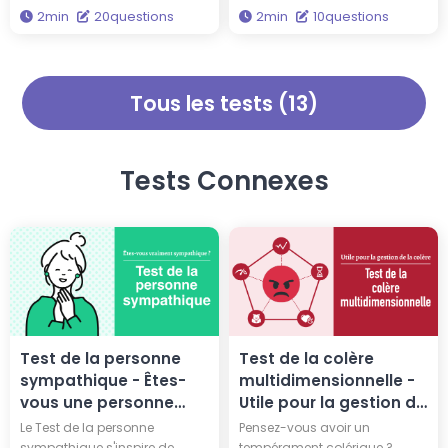
ce diagnostic effrayant de
questions rapides en environ 2
2min
20questions
2min
10questions
précision, basé sur des
minutes, et vous découvrirez
publications scientifiques
votre palette de couleurs
concernant les psychopathes.
saisonnière. Connaître les
Ce n'est pas un simple quiz,
couleurs qui vous vont
Tous les tests (13)
mais un test de psychopathie
naturellement peut améliorer
approfondi. Êtes-vous
vos choix vestimentaires.
vraiment un psychopathe ?
Tests Connexes
Test de la personne
Test de la colère
sympathique - Êtes-
multidimensionnelle -
vous une personne
Utile pour la gestion de
vraiment sympathique
la colère
Le Test de la personne
Pensez-vous avoir un
?
sympathique s'inspire de
tempérament colérique ?