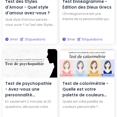
Test des Styles
Test Ennéagramme -
d'Amour - Quel style
Édition des Dieux Grecs
d'amour avez-vous ?
L'Ennéagramme est une
théorie de la personnalité qui
Quel style d'amour pensez-
classe les caractères en neuf
vous avoir ? Le Test des Styles
types. En passant ce test, vous
d'Amour de Hitostat est fondé
découvrirez votre type
sur la 'Théorie des Couleurs de
3min
30questions
3min
50questions
d'Ennéagramme ainsi que le
l'Amour' proposée par le
dieu grec qui partage votre
psychologue John Lee. En
type de personnalité. Ce test
répondant à 30 questions,
vous permettra d'acquérir des
vous pourrez identifier lequel
connaissances pour enrichir
des six types d'amour vous
votre vie.
correspond le mieux.
Test de psychopathie
Test de colorimétrie -
- Avez-vous une
Quelle est votre
personnalité
palette de couleurs
antisociale ?
personnelle?
En seulement 2 minutes et 20
Quelle est votre palette de
questions, découvrez votre
couleurs personnelle ?
degré de psychopathie avec
Répondez simplement à 10