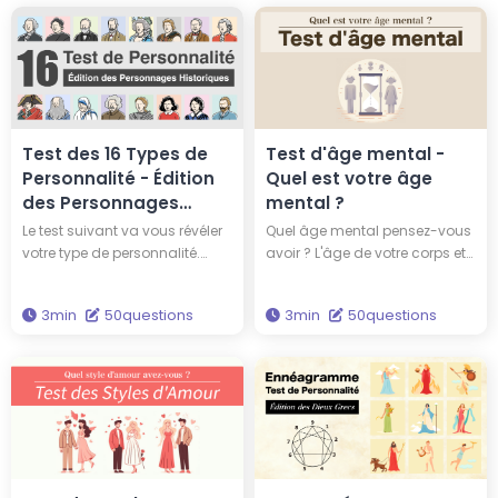
Test des 16 Types de
Test d'âge mental -
Personnalité - Édition
Quel est votre âge
des Personnages
mental ?
Historiques
Le test suivant va vous révéler
Quel âge mental pensez-vous
votre type de personnalité.
avoir ? L'âge de votre corps et
Parmi ces 16 grands noms de
celui de votre esprit ne
l’histoire de l’humanité, à quel
correspondent pas toujours,
3min
50questions
3min
50questions
grand personnage
vous pouvez être plus mature
ressemblez-vous ? Pourriez-
ou plus enfantin que votre âge
vous avoir la même
physique. Répondez à 50
personnalité que Thomas
questions pour découvrir votre
Edison ou Albert Einstein ?
âge mental.
Découvrez tout de suite votre
personnalité à travers ce test !