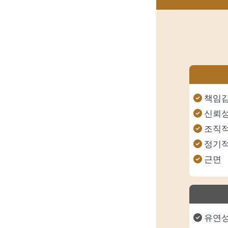
책임감
신뢰
조직
정기
근면
유연성