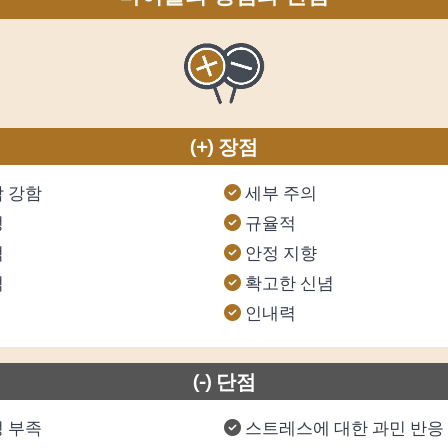
(+) 장점
 강함
세부 주의
성
규율적
적
안정 지향
적
확고한 신념
인내력
(-) 단점
 부족
스트레스에 대한 과민 반응