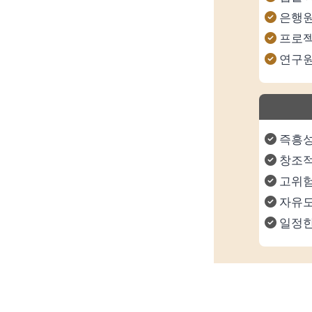
은행
프로젝
연구
즉흥성
창조적
고위험
자유도
일정한