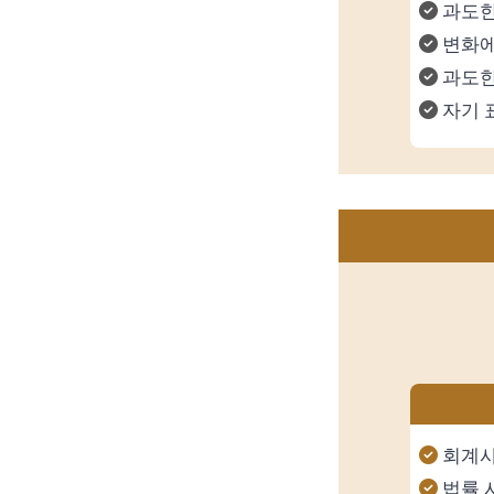
과도한
변화에
과도한
자기 
회계
법률 