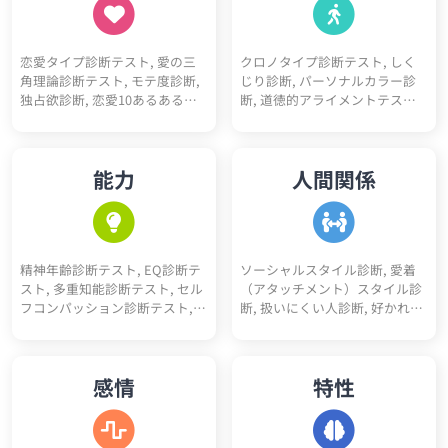
断テスト（四体液説）, 心理機
カウンセラー適性診断, 教師適
能診断テスト, 動物タイプ診断,
性診断, ゲームクリエイター適
コミュ障診断テスト, 開放性診
性診断, 医師適性診断, 美容師適
恋愛タイプ診断テスト, 愛の三
クロノタイプ診断テスト, しく
断テスト, 優しさ診断, 完璧主義
性診断, マーケター適性診断, 研
角理論診断テスト, モテ度診断,
じり診断, パーソナルカラー診
診断, 性格10あるあるテスト, 性
究職適性診断, 人事適性診断, 接
独占欲診断, 恋愛10あるあるテ
断, 道徳的アライメントテスト
格4漢字テスト, 性格10キーワー
客業適性診断, 経営者適性診断,
スト, BL診断, 初デートでの印象
（属性診断）, 骨格診断, 人生
ド診断, ユニコーン性格診断
デザイナー適性診断, 税理士適
診断, 恋愛10キーワード診断, 恋
色々10キーワード診断, スニー
性診断, 理学療法士適性診断, 介
愛未練度診断, 浮気不倫される
カーヘッズ度診断, 人生達成度
護士適性診断, 薬剤師適性診断,
能力
人間関係
かも診断
診断
保育士適性診断, 公務員適性診
断, 医療事務適性診断, コンサル
タント適性診断, アパレル適性
診断, 司法書士適性診断, 行政書
士適性診断, 経理適性診断, 弁護
精神年齢診断テスト, EQ診断テ
ソーシャルスタイル診断, 愛着
士適性診断
スト, 多重知能診断テスト, セル
（アタッチメント）スタイル診
フコンパッション診断テスト,
断, 扱いにくい人診断, 好かれや
コミュ力診断, 性格褒めたいポ
すい人診断, アサーションタイ
イント5
プ診断テスト, 人間不信度診断,
人嫌い診断, 人見知り診断, 人へ
感情
特性
の興味度診断