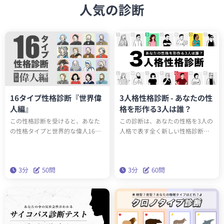
人気の診断
16タイプ性格診断『世界偉
3人格性格診断 - あなたの性
人編』
格を形作る3人は誰？
この性格診断を受けると、あなた
この診断は、あなたの性格を3人の
の性格タイプと世界的な偉人16人
人格で表す全く新しい性格診断テ
のうち誰と同じ性格タイプか知る
ストです。全15タイプのユニーク
ことができます。もしかしたらエ
な人格のうち、あなたの性格を構
ジソンやアインシュタインと同じ
成する3人は誰でしょうか？科学的
3分
50問
3分
60問
性格タイプかもしれません。テス
に最も正確な性格分析理論「ビッ
トを通して、あなたの性格の新た
グファイブ」をベースにしたこの
な一面を発見しましょう。
診断で、本当の性格を深く理解し
ましょう。