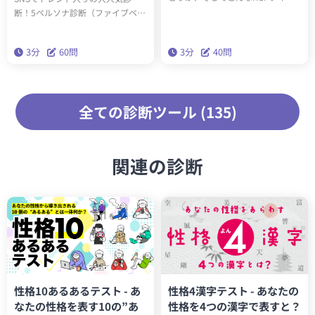
（全6種類）かわかります。診断結
断！5ペルソナ診断（ファイブペル
果に応じたアドバイスを読み込ん
ソナ診断）を受けると、60問3分で
で実践することで、今後の人生が
あなたの内なる5つのペルソナがわ
3分
60問
3分
40問
生きやすくなります。
かります。精密性格分類理論「ビ
ッグファイブ」を基にした本格的
な性格診断です。
全ての診断ツール (135)
関連の診断
性格10あるあるテスト - あ
性格4漢字テスト - あなたの
なたの性格を表す10の”あ
性格を4つの漢字で表すと？