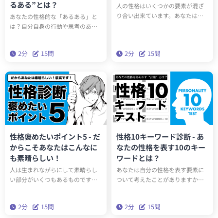
るある”とは？
人の性格はいくつかの要素が混ざ
り合い出来ています。あなたは自
あなたの性格的な「あるある」と
分の性格を構成する要素をどこま
は？自分自身の行動や思考のある
で理解できていますか？この診断
あるに自覚はありますか？性格10
では性格構成要素をあらわした４
あるあるテストで今すぐあなたの
2分
15問
2分
15問
つの漢字を導き出します。あなた
行動をチェックしましょう。
を象徴する漢字とは一体！？
性格褒めたいポイント5 - だ
性格10キーワード診断 - あ
からこそあなたはこんなに
なたの性格を表す10のキー
も素晴らしい！
ワードとは？
人は生まれながらにして素晴らし
あなたは自分の性格を表す要素に
い部分がいくつもあるものです。
ついて考えたことがありますか？
性格診断をもとにあなたの性格に
この診断では10個のキーワードで
隠されたポジティブな部分を5つ導
あなたの性格を表現します。あな
2分
15問
2分
15問
き出します。そんなあなたの素晴
たの性格をキーワードで可視化す