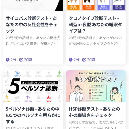
サイコパス診断テスト - あ
クロノタイプ診断テスト -
なたの中の反社会性をチェ
朝型or夜型 あなたの睡眠タ
ック
イプは？
20問2分の診断で、あなたの反社会
20問2分の診断で、あなたが4つの
性『サイコパス度数』が算出され
動物睡眠クロノタイプのうちどの
ます。サイコパスに関する学術論
タイプかわかります。クロノタイ
文をベースにしたゾッとするほど
プを知ることで、遺伝子的に身体
2分
20問
2分
20問
当たる診断です。クイズとは一味
に合った生活スタイルを送ること
違う本格的なサイコパステスト。
ができるようになります。
はたしてあなたはサイコパスなの
でしょうか？
5ペルソナ診断 - あなたの中
HSP診断テスト - あなたの
の5つのペルソナを明らかに
心の繊細さをチェック
する
40問3分の診断で、あなたがHSPか
どうか、そしてどんなHSPタイプ
SNSでトレンド入りの大人気診