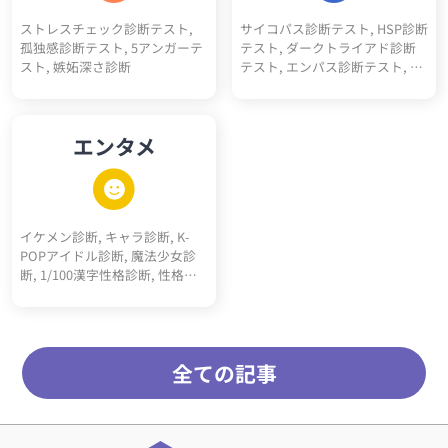
ストレスチェック診断テスト,
サイコパス診断テスト, HSP診断
孤独感診断テスト, 5アンガーテ
テスト, ダークトライアド診断
スト, 嫉妬深さ診断
テスト, エンパス診断テスト, ソ
シオパス診断テスト, エゴイス
ト診断テスト, ナルシスト診断
テスト, ダークエンパス診断テ
エンタメ
スト, マキャベリズム診断テス
ト, メンヘラ診断, ツンデレ診断,
ヤンデレ診断, 右脳左脳診断, 天
然度診断, 依存体質診断, 承認欲
求診断, クーデレ診断, 思考線診
イケメン診断, キャラ診断, K-
断, 深層心理10キーワード診断,
POPアイドル診断, 魔法少女診
多重人格10人診断
断, 1/100漢字性格診断, 性格百
人一首, サッカーポジション適
正診断, 転生"猫"診断, 高校ポジ
ション診断, 天才アインシュタ
イン的活躍ジャンル診断, RPGモ
全ての記事
ブキャラ診断, 最強5適職診断,
メンヘラタイプ診断, 陰キャタ
イプ診断, 陽キャタイプ診断, 完
全10適職診断, 運命の10前世診
断, 内なる10動物診断, オーラ10