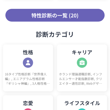
らしい魅力、みんなに代わって褒
るとどうなるのか？意外なキーワ
めさせて下さい！あなたは自分の
ードが出てくるかも？今すぐ診断
性格に隠された素晴らしい部分を
してみましょう！
特性診断の一覧 (20)
どれだけ自覚していますか？今す
ぐ診断でチェック！
診断カテゴリ
性格
キャリア
16タイプ性格診断『世界偉人
ホランド理論適職診断, インフ
編』, エニアグラム性格診断
ルエンサー才能指数診断, クリ
『ギリシャ神編』, 3人格性格診
エイター適性診断, Webデザイ
断, 5ペルソナ診断, ビッグファ
ナー適性診断, フリーランス適
イブ性格診断, DISC性格診断, 陰
性診断, プログラマー適性診断,
キャラ診断テスト, 陽キャラ診
看護師適性診断, ITエンジニア適
恋愛
ライフスタイル
断テスト, 神経質チェックテス
性診断, 営業職適性診断, 事務職
ト, ソシオニクス診断, 4気質診
適性診断, 栄養士適性診断, 心理