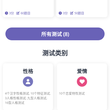
中，哪三种构成了你的性格？基于
熟，也可能更年轻。回答这50道问
科学上最准确的‘大五’性格分析理
题，来测试你的心理年龄吧！
3分
60题目
3分
50题目
论，通过这个测试深入了解你真实
的性格。
所有测试 (8)
测试类别
性格
爱情
4个汉字性格测试, 10个特征测试,
10个恋爱特性测试
3人格性格测试, 九型人格测试,
16型人格测试