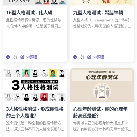
16型人格测试 - 伟人辑
九型人格测试 - 希腊神辑
此性格诊断将告诉您，您的性格与
九型人格（Enneagram）是一种将
16位伟人中的哪一位是属于相同的
性格划分为九种类型的人格理论。
类型。也许您与爱迪生或爱因斯坦
通过本测试，您可以了解自己属于
有相同的性格？您想通过该诊断重
九型人格中的哪个类型，以及自己
新面对自己的性格吗？
与哪位希腊神祇的性格类型相同。
通过测试，获得让人生更加闪耀的
3分
50题目
智慧吧。
3分
50题目
3人格性格测试 - 形成你性格
心理年龄测试 - 你的心理年
的三个人是谁？
龄高还是低？
这个测试是一种全新的性格诊断方
你觉得自己的心理年龄大概是多少
法，通过三种不同的人格来表现你
呢？有时候心理年龄和实际年龄不
的性格。在15种独特的人格类型
一定一致，可能比实际年龄更成