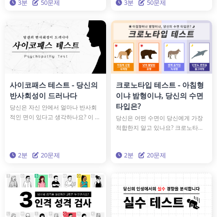
3분
50문제
3분
50문제
의 성격을 마주해 보는 건 어떨까요?
을 더욱 빛나게 하기 위한 지혜를 손
에 넣읍시다.
사이코패스 테스트 - 당신의
크로노타입 테스트 - 아침형
반사회성이 드러나다
이냐 밤형이냐, 당신의 수면
타입은?
당신은 자신 안에서 얼마나 반사회
적인 면이 있다고 생각하나요? 이 진
당신은 어떤 수면이 당신에게 가장
단을 받으면, 당신이 반사회적인 인
적합한지 알고 있나요? 크로노타입
격을 가진 '사이코패스'인지 알 수 있
을 이해함으로써, 유전적으로 몸에
습니다.
맞는 생활 스타일을 채택할 수 있게
2분
20문제
2분
20문제
됩니다. 네 가지 동물 크로노타입 중
에서, 당신은 어떤 타입인가요?