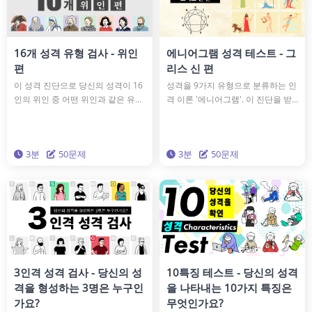
16개 성격 유형 검사 - 위인
에니어그램 성격 테스트 - 그
편
리스 신 편
이 성격 진단으로 당신의 성격이 16
성격을 9가지 유형으로 분류하는 인
인의 위인 중 어떤 위인과 같은 유형
격 이론 '에니어그램'. 이 진단을 받
인지 알 수 있습니다. 당신의 성격은
으면 당신의 에니어그램 타입과 어
에디슨이나 아인슈타인과 같을지
떤 그리스 신과 같은 성격 유형인지
도? 이 진단을 통해 다시 한번 자신
를 알 수가 있습니다. 진단을 통해 삶
3분
50문제
3분
50문제
의 성격을 마주해 보는 건 어떨까요?
을 더욱 빛나게 하기 위한 지혜를 손
에 넣읍시다.
3인격 성격 검사 - 당신의 성
10특징 테스트 - 당신의 성격
격을 형성하는 3명은 누구인
을 나타내는 10가지 특징은
가요?
무엇인가요?