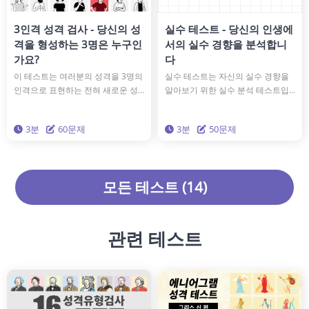
3인격 성격 검사 - 당신의 성
실수 테스트 - 당신의 인생에
격을 형성하는 3명은 누구인
서의 실수 경향을 분석합니
가요?
다
이 테스트는 여러분의 성격을 3명의
실수 테스트는 자신의 실수 경향을
인격으로 표현하는 전혀 새로운 성
알아보기 위한 실수 분석 테스트입
격 진단 테스트입니다. 15가지 독특
니다. 50개의 질문에 답하면, 당신의
한 인격 유형 중에서 여러분의 성격
'실수' 경향과 대처 방안을 알 수 있
3분
60문제
3분
50문제
을 구성하는 3명은 누구일까요? 과
습니다. 더 이상 실수하고 싶지 않다
학적으로 가장 정확한 '빅 파이브' 성
고 생각하는 사람이라면, 실수 테스
격 분석 이론을 기반으로 한 이 테스
트를 통해 자신의 실수에 대해 이해
트로, 진정한 성격을 깊이 이해해보
를 깊게 하고, 미래의 실수를 피합시
모든 테스트 (14)
세요.
다.
관련 테스트