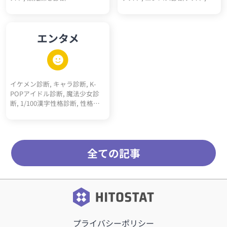
シオパス診断テスト, エゴイス
ト診断テスト, ナルシスト診断
テスト, ダークエンパス診断テ
エンタメ
スト, マキャベリズム診断テス
ト, メンヘラ診断, ツンデレ診断,
ヤンデレ診断, 右脳左脳診断, 天
然度診断, 依存体質診断, 承認欲
求診断, クーデレ診断, 思考線診
イケメン診断, キャラ診断, K-
断, 深層心理10キーワード診断,
POPアイドル診断, 魔法少女診
多重人格10人診断
断, 1/100漢字性格診断, 性格百
人一首, サッカーポジション適
正診断, 転生"猫"診断, 高校ポジ
ション診断, 天才アインシュタ
イン的活躍ジャンル診断, RPGモ
全ての記事
ブキャラ診断, 最強5適職診断,
メンヘラタイプ診断, 陰キャタ
イプ診断, 陽キャタイプ診断, 完
全10適職診断, 運命の10前世診
断, 内なる10動物診断, オーラ10
キーワード診断, 昭和っぽさ診
断, こどもおとな割合診断, 騎
士、詩人、王診断
プライバシーポリシー