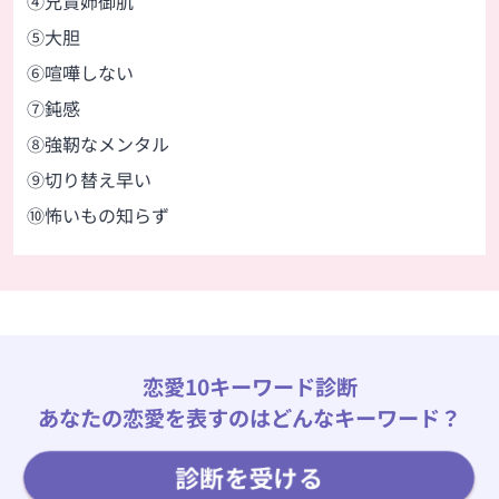
④兄貴姉御肌
⑤大胆
⑥喧嘩しない
⑦鈍感
⑧強靭なメンタル
⑨切り替え早い
⑩怖いもの知らず
恋愛10キーワード診断
あなたの恋愛を表すのはどんなキーワード？
診断を受ける