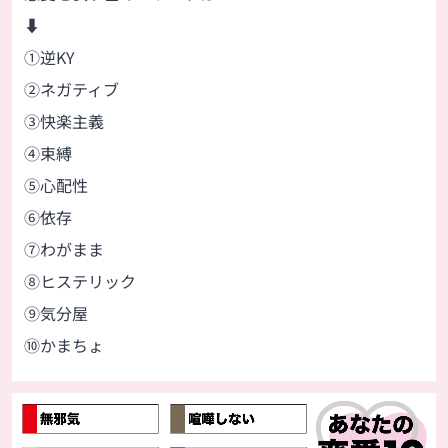
⬇
①逆KY
②ネガティブ
③快楽主義
④束縛
⑤心配性
⑥依存
⑦わがまま
⑧ヒステリック
⑨気分屋
⑩かまちょ