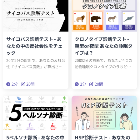
ましょう。
サイコパス診断テスト - あ
クロノタイプ診断テスト -
なたの中の反社会性をチェ
朝型or夜型 あなたの睡眠タ
ック
イプは？
20問2分の診断で、あなたの反社会
20問2分の診断で、あなたが4つの
性『サイコパス度数』が算出され
動物睡眠クロノタイプのうちどの
ます。サイコパスに関する学術論
タイプかわかります。クロノタイ
文をベースにしたゾッとするほど
プを知ることで、遺伝子的に身体
2分
20問
2分
20問
当たる診断です。クイズとは一味
に合った生活スタイルを送ること
違う本格的なサイコパステスト。
ができるようになります。
はたしてあなたはサイコパスなの
でしょうか？
5ペルソナ診断 - あなたの中
HSP診断テスト - あなたの