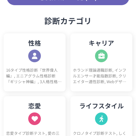
診断カテゴリ
性格
キャリア
16タイプ性格診断『世界偉人
ホランド理論適職診断, インフ
編』, エニアグラム性格診断
ルエンサー才能指数診断, クリ
『ギリシャ神編』, 3人格性格診
エイター適性診断, Webデザイ
断, 5ペルソナ診断, ビッグファ
ナー適性診断, フリーランス適
イブ性格診断, DISC性格診断, 陰
性診断, プログラマー適性診断,
キャラ診断テスト, 陽キャラ診
看護師適性診断, ITエンジニア適
恋愛
ライフスタイル
断テスト, 神経質チェックテス
性診断, 営業職適性診断, 事務職
ト, ソシオニクス診断, 4気質診
適性診断, 栄養士適性診断, 心理
断テスト（四体液説）, 心理機
カウンセラー適性診断, 教師適
能診断テスト, 動物タイプ診断,
性診断, ゲームクリエイター適
コミュ障診断テスト, 開放性診
性診断, 医師適性診断, 美容師適
恋愛タイプ診断テスト, 愛の三
クロノタイプ診断テスト, しく
断テスト, 優しさ診断, 完璧主義
性診断, マーケター適性診断, 研