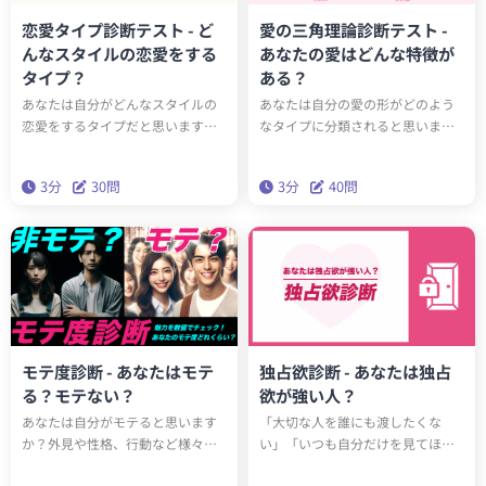
恋愛タイプ診断テスト - ど
愛の三角理論診断テスト -
んなスタイルの恋愛をする
あなたの愛はどんな特徴が
タイプ？
ある？
あなたは自分がどんなスタイルの
あなたは自分の愛の形がどのよう
恋愛をするタイプだと思います
なタイプに分類されると思います
か？Hitostatの恋愛タイプ診断
か？心理学者スタンバーグが提唱
は、心理学者ジョン・リーが提唱
した「愛の三角理論」では、親密
3分
30問
3分
40問
した「恋愛スタイル類型論」を参
さ、情熱、責任の3つの観点から愛
考に作られています。30問の質問
の形を評価し、8つの愛情タイプに
に答えると、あなたが6つの恋愛タ
分類します。あなたの愛情タイプ
イプのどのタイプかわかります。
はどれでしょうか？
モテ度診断 - あなたはモテ
独占欲診断 - あなたは独占
る？モテない？
欲が強い人？
あなたは自分がモテると思います
「大切な人を誰にも渡したくな
か？外見や性格、行動など様々な
い」「いつも自分だけを見てほし
観点からモテるかどうかをチェッ
い」そんなふうに感じたことはあ