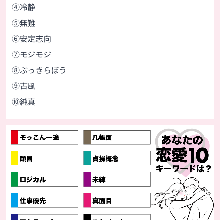
④冷静
⑤無難
⑥安定志向
⑦モジモジ
⑧ぶっきらぼう
⑨古風
⑩純真