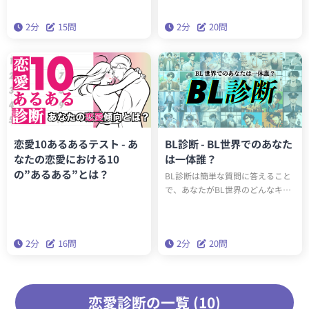
クして、あなたのモテ度を判定し
りませんか？独占欲は、誰かや何
ます。
かを強く求める気持ちですが、そ
2分
15問
2分
20問
れが過剰になると、関係性を複雑
にしたり、自分自身を苦しめる原
因にもなります。この診断では、
あなたの独占欲の強さや傾向をチ
ェックし、健全なバランスを保つ
ヒントを見つけていきます。
恋愛10あるあるテスト - あ
BL診断 - BL世界でのあなた
なたの恋愛における10
は一体誰？
の”あるある”とは？
BL診断は簡単な質問に答えること
で、あなたがBL世界のどんなキャ
ラクターに当てはまるかを楽しく
発見できる診断です。あなたの性
格や好みにマッチするキャラクタ
2分
16問
2分
20問
ーを見つけます。あなたはどのBL
キャラクターなのか？今すぐチェ
ック！
恋愛診断の一覧 (10)