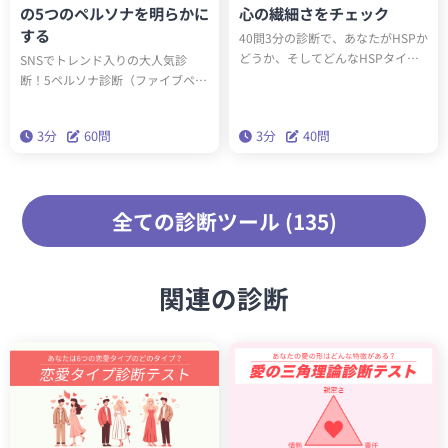
の5つのペルソナを明らかに
心の繊細さをチェック
する
40問3分の診断で、あなたがHSPか
どうか、そしてどんなHSPタイプ
SNSでトレンド入りの大人気診
（全6種類）かわかります。診断結
断！5ペルソナ診断（ファイブペル
果に応じたアドバイスを読み込ん
ソナ診断）を受けると、60問3分で
で実践することで、今後の人生が
あなたの内なる5つのペルソナがわ
3分
60問
3分
40問
生きやすくなります。
かります。精密性格分類理論「ビ
ッグファイブ」を基にした本格的
な性格診断です。
全ての診断ツール (135)
関連の診断