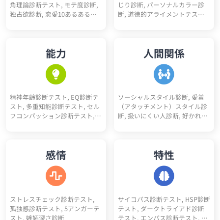
角理論診断テスト, モテ度診断,
じり診断, パーソナルカラー診
診断, 性格10あるあるテスト, 性
究職適性診断, 人事適性診断, 接
独占欲診断, 恋愛10あるあるテ
断, 道徳的アライメントテスト
格4漢字テスト, 性格10キーワー
客業適性診断, 経営者適性診断,
スト, BL診断, 初デートでの印象
（属性診断）, 骨格診断, 人生
ド診断, ユニコーン性格診断
デザイナー適性診断, 税理士適
診断, 恋愛10キーワード診断, 恋
色々10キーワード診断, スニー
性診断, 理学療法士適性診断, 介
愛未練度診断, 浮気不倫される
カーヘッズ度診断, 人生達成度
護士適性診断, 薬剤師適性診断,
能力
人間関係
かも診断
診断
保育士適性診断, 公務員適性診
断, 医療事務適性診断, コンサル
タント適性診断, アパレル適性
診断, 司法書士適性診断, 行政書
士適性診断, 経理適性診断, 弁護
精神年齢診断テスト, EQ診断テ
ソーシャルスタイル診断, 愛着
士適性診断
スト, 多重知能診断テスト, セル
（アタッチメント）スタイル診
フコンパッション診断テスト,
断, 扱いにくい人診断, 好かれや
コミュ力診断, 性格褒めたいポ
すい人診断, アサーションタイ
イント5
プ診断テスト, 人間不信度診断,
人嫌い診断, 人見知り診断, 人へ
感情
特性
の興味度診断
ストレスチェック診断テスト,
サイコパス診断テスト, HSP診断
孤独感診断テスト, 5アンガーテ
テスト, ダークトライアド診断
スト, 嫉妬深さ診断
テスト, エンパス診断テスト, ソ