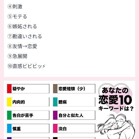
④刺激
⑤モテる
⑥嫉妬される
⑦勘違いされる
⑧友情→恋愛
⑨急展開
⑩直感ビビビッ⚡