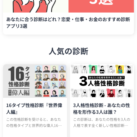
あなたに合う診断はどれ？恋愛・仕事・お金のおすすめ診断
アプリ3選
人気の診断
16タイプ性格診断『世界偉
3人格性格診断 - あなたの性
人編』
格を形作る3人は誰？
この性格診断を受けると、あなた
この診断は、あなたの性格を3人の
の性格タイプと世界的な偉人16人
人格で表す全く新しい性格診断テ
のうち誰と同じ性格タイプか知る
ストです。全15タイプのユニーク