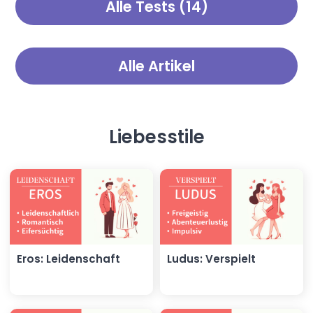
Alle Tests (14)
erschreckend genau. Ist es
Sie Ihre Garderobenauswahl
möglich, dass Sie ein
optimieren.
Psychopath sind?
Alle Artikel
Liebesstile
Eros: Leidenschaft
Ludus: Verspielt