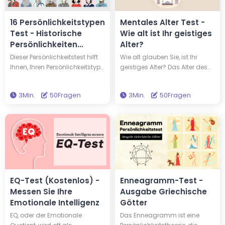
16 Persönlichkeitstypen
Mentales Alter Test -
Test - Historische
Wie alt ist Ihr geistiges
Persönlichkeiten
Alter?
Ausgabe
Dieser Persönlichkeitstest hilft
Wie alt glauben Sie, ist Ihr
Ihnen, Ihren Persönlichkeitstyp
geistiges Alter? Das Alter des
herauszufinden, und verrät
Körpers entspricht nicht immer
Ihnen, mit welchem von 16
dem des Geistes; man kann
3Min.
50Fragen
3Min.
50Fragen
berühmten Menschen Sie den
reifer oder kindlicher sein, als
Persönlichkeitstyp teilen. Sie
es das körperliche Alter
könnten denselben
vermuten lässt. Beantworten
Persönlichkeitstyp haben wie
Sie 50 Fragen, um Ihr geistiges
Edison und Einstein! Machen
Alter zu ermitteln.
Sie diesen Test, um neue
Erkenntnisse über sich selbst
und Ihre Persönlichkeit zu
gewinnen.
EQ-Test (Kostenlos) -
Enneagramm-Test -
Messen Sie Ihre
Ausgabe Griechische
Emotionale Intelligenz
Götter
EQ, oder der Emotionale
Das Enneagramm ist eine