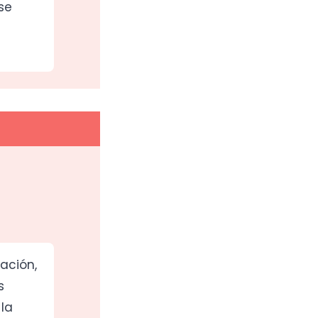
se
ación,
s
la