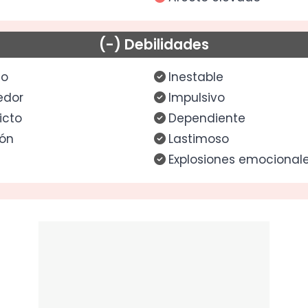
(-) Debilidades
so
Inestable
edor
Impulsivo
icto
Dependiente
ión
Lastimoso
Explosiones emocional