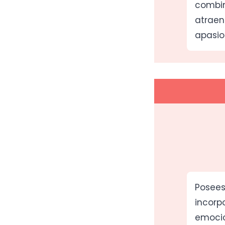
combin
atraen
apasio
Posees
incorp
emocio