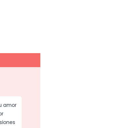
su amor
or
siones