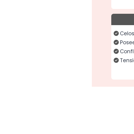
Celo
Pose
Confl
Tens