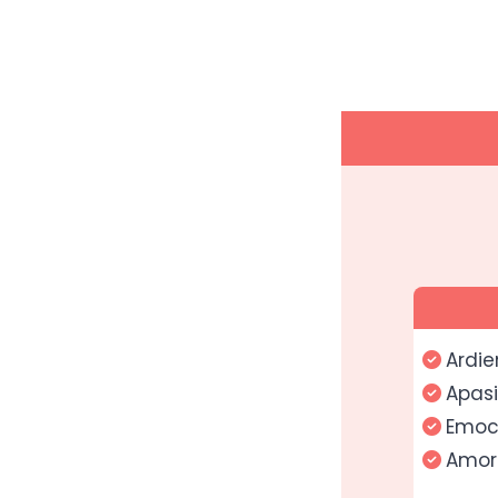
Ardie
Apas
Emoc
Amor