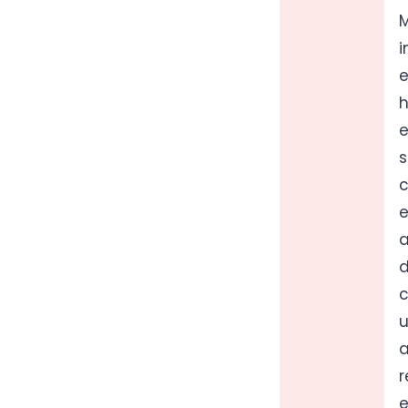
M
i
e
h
e
s
c
e
a
d
c
u
a
r
e