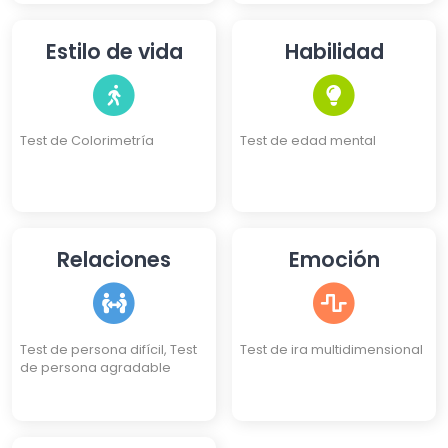
de Personalidad de 4 Kanjis,
Test DISC de Personalidad,
Test de 3 Identidades, Test
Estilo de vida
Habilidad
de Eneagrama
Test de Colorimetría
Test de edad mental
Relaciones
Emoción
Test de persona difícil, Test
Test de ira multidimensional
de persona agradable