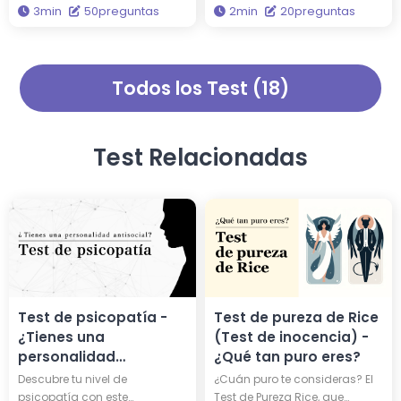
3min
50preguntas
2min
20preguntas
diagnóstico, descubrirás tu
psicopatía. Solo te tomará 2
tipo de eneagrama y qué dios
minutos responder 20
griego comparte el mismo
preguntas y calcular tu grado
tipo de personalidad. A través
de antisocialidad. No es un
Todos los Test (18)
de este diagnóstico,
simple quiz, es una prueba de
obtendrás sabiduría para
psicopatía profunda. ¿Serás
iluminar aún más tu vida.
realmente un psicópata?
Test Relacionadas
Test de pureza de Rice
Test de psicopatía -
(Test de inocencia) -
¿Tienes una
¿Qué tan puro eres?
personalidad
antisocial?
¿Cuán puro te consideras? El
Descubre tu nivel de
Test de Pureza Rice, que
psicopatía con este