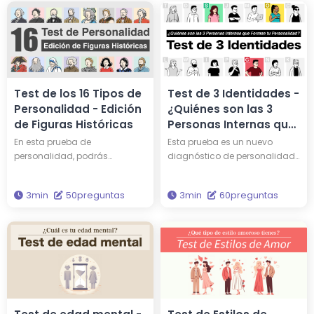
Test de los 16 Tipos de
Test de 3 Identidades -
Personalidad - Edición
¿Quiénes son las 3
de Figuras Históricas
Personas Internas que
Forman tu
En esta prueba de
Esta prueba es un nuevo
Personalidad?
personalidad, podrás
diagnóstico de personalidad
descubrir qué personalidad
que representa tu carácter a
tienes y a qué persona
través de tres personalidades.
3min
50preguntas
3min
60preguntas
famosa entre las 16 figuras
¿Quiénes son los tres de los 15
históricas te asemejas. ¿Tal
únicos tipos de
vez compartes una
personalidades que
personalidad similar a la de
componen tu carácter?
Edison o Einstein? ¿Por qué no
Basado en la teoría de
te enfrentas de nuevo a tu
análisis de personalidad más
propia personalidad a través
científicamente precisa, 'Los
de esta evaluación?
Cinco Grandes', esta prueba te
permite comprender