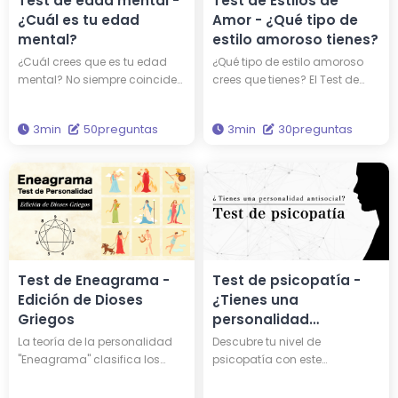
Test de edad mental -
Test de Estilos de
profundamente tu verdadera
¿Cuál es tu edad
Amor - ¿Qué tipo de
personalidad.
mental?
estilo amoroso tienes?
¿Cuál crees que es tu edad
¿Qué tipo de estilo amoroso
mental? No siempre coincide
crees que tienes? El Test de
la edad del cuerpo con la del
Estilos de Amor de Hitostat se
espíritu; a veces se es más
basa en la 'Teoría del Color
3min
50preguntas
3min
30preguntas
maduro o más infantil de lo
del Amor' propuesta por el
que sugiere la edad física.
psicólogo John Lee. Al
Responde a 50 preguntas y
responder a 30 preguntas,
descubre tu edad mental.
descubrirás cuál de los seis
tipos de amor te describe
mejor.
Test de Eneagrama -
Test de psicopatía -
Edición de Dioses
¿Tienes una
Griegos
personalidad
antisocial?
La teoría de la personalidad
Descubre tu nivel de
"Eneagrama" clasifica los
psicopatía con este
caracteres en nueve tipos
diagnóstico basado en
diferentes. Al someterte a este
artículos académicos sobre