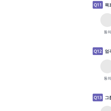
Q11
목
동
Q12
엄
동
Q13
그