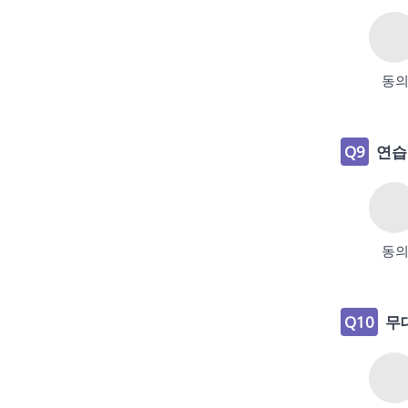
동
Q9
연습
동
Q10
무