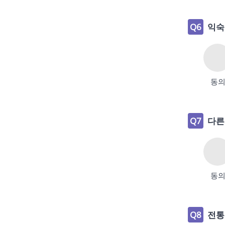
Q6
익숙
동
Q7
다른
동
Q8
전통