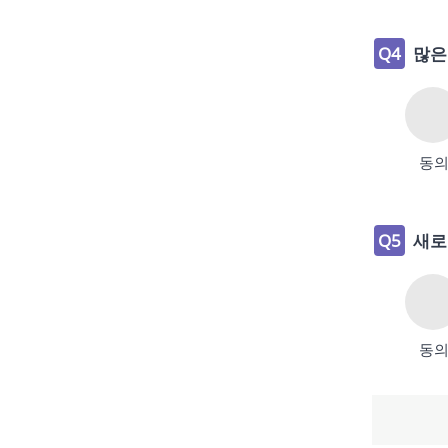
Q4
많은
동
Q5
새로
동