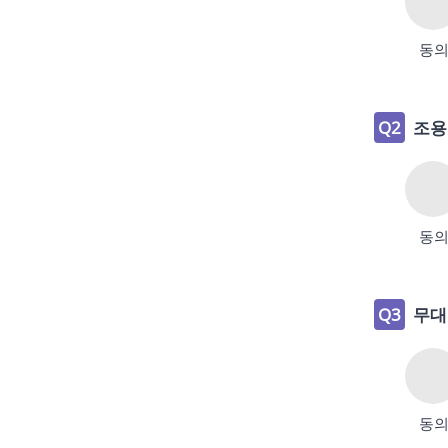
동
Q2
조용
동
Q3
무대
동