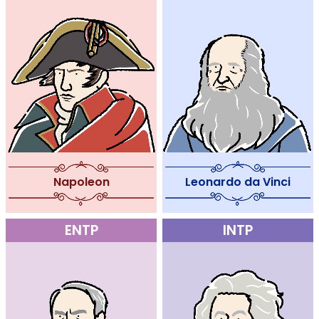
Leonardo da Vinci
Napoleon
ENTP
INTP