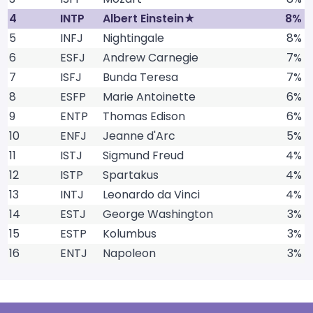
4
INTP
Albert Einstein★
8%
5
INFJ
Nightingale
8%
6
ESFJ
Andrew Carnegie
7%
7
ISFJ
Bunda Teresa
7%
8
ESFP
Marie Antoinette
6%
9
ENTP
Thomas Edison
6%
10
ENFJ
Jeanne d'Arc
5%
11
ISTJ
Sigmund Freud
4%
12
ISTP
Spartakus
4%
13
INTJ
Leonardo da Vinci
4%
14
ESTJ
George Washington
3%
15
ESTP
Kolumbus
3%
16
ENTJ
Napoleon
3%