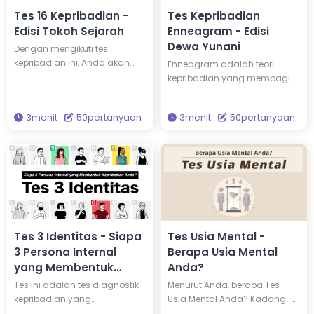
Tes 16 Kepribadian -
Tes Kepribadian
Edisi Tokoh Sejarah
Enneagram - Edisi
Dewa Yunani
Dengan mengikuti tes
kepribadian ini, Anda akan
Enneagram adalah teori
mengetahui siapakah dari 16
kepribadian yang membagi
tokoh besar yang memiliki
kepribadian ke dalam 9 tipe.
kepribadian yang sama
Dengan mengikuti tes ini,
3menit
50pertanyaan
3menit
50pertanyaan
dengan Anda. Mungkin
Anda akan dapat
kepribadian Anda sama
mengetahui tipe enneagram
dengan Thomas Alfa Edison
Anda dan siapakah
atau Einstein? Melalui tes ini,
dewa/dewi Yunani yang
mungkin Anda akan
memiliki kepribadian yang
mendapatkan sudut
sama dengan Anda. Ikuti tes
pandang baru tentang
ini untuk mendapatkan
kepribadian Anda.
hikmat dan menjadikan hidup
Anda lebih berwarna.
Tes 3 Identitas - Siapa
Tes Usia Mental -
3 Persona Internal
Berapa Usia Mental
yang Membentuk
Anda?
Kepribadian Anda?
Tes ini adalah tes diagnostik
Menurut Anda, berapa Tes
kepribadian yang
Usia Mental Anda? Kadang-
sepenuhnya baru yang
kadang, usia fisik dan mental