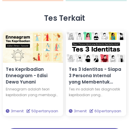
Tes Terkait
Tes Kepribadian
Tes 3 Identitas - Siapa
Enneagram - Edisi
3 Persona Internal
Dewa Yunani
yang Membentuk
Kepribadian Anda?
Enneagram adalah teori
Tes ini adalah tes diagnostik
kepribadian yang membagi
kepribadian yang
kepribadian ke dalam 9 tipe.
sepenuhnya baru yang
Dengan mengikuti tes ini,
menggambarkan kepribadian
3menit
50pertanyaan
3menit
60pertanyaan
Anda akan dapat
Anda melalui tiga persona.
mengetahui tipe enneagram
Diantara 15 jenis persona unik,
Anda dan siapakah
siapakah tiga yang