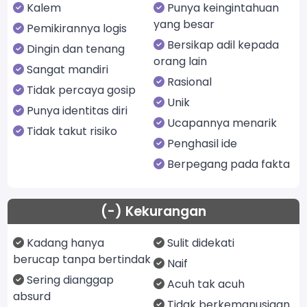
Kalem
Punya keingintahuan
yang besar
Pemikirannya logis
Bersikap adil kepada
Dingin dan tenang
orang lain
Sangat mandiri
Rasional
Tidak percaya gosip
Unik
Punya identitas diri
Ucapannya menarik
Tidak takut risiko
Penghasil ide
Berpegang pada fakta
(-) Kekurangan
Kadang hanya
Sulit didekati
berucap tanpa bertindak
Naif
Sering dianggap
Acuh tak acuh
absurd
Tidak berkemanusiaan