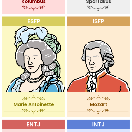
Kolumbus
Spartakus
ESFP
ISFP
Marie Antoinette
Mozart
ENTJ
INTJ