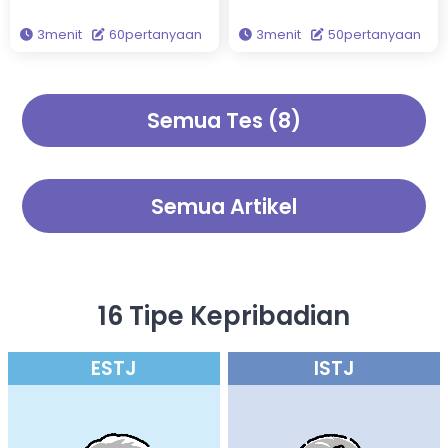
menggambarkan kepribadian
kita tidak selalu sama—bisa
3menit
60pertanyaan
3menit
50pertanyaan
Anda melalui tiga persona.
jadi kita lebih dewasa atau
Diantara 15 jenis persona unik,
lebih muda dari usia
siapakah tiga yang
sebenarnya. Jawab 50
membentuk kepribadian
pertanyaan ini untuk
Semua Tes (8)
Anda? Berdasarkan teori
memeriksa Tes Usia Mental
analisis kepribadian yang
Anda!
paling akurat secara ilmiah,
'Lima Besar', tes ini
memungkinkan Anda untuk
Semua Artikel
memahami kepribadian sejati
Anda secara mendalam.
16 Tipe Kepribadian
ESTJ
ISTJ