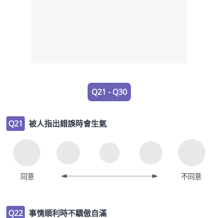
Q21 - Q30
Q21
被人指出錯誤時會生氣
同意
不同意
Q22
事情順利時不驕傲自滿