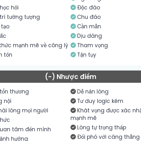
học hỏi
Độc đáo
trí tưởng tượng
Chu đáo
 tạo
Cần mẫn
sắc
Dịu dàng
 thức mạnh mẽ về công lý
Tham vọng
m tốn
Tận tụy
(-) Nhược điểm
 tổn thương
Dễ nản lòng
 nội
Tư duy logic kém
ài lòng mọi người
Khát vọng được xác nh
mạnh mẽ
thức
Lòng tự trọng thấp
quan tâm đến mình
Đối phó với căng thẳn
 ảnh hưởng