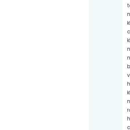
t
n
k
c
k
n
n
b
v
h
k
n
r
h
c