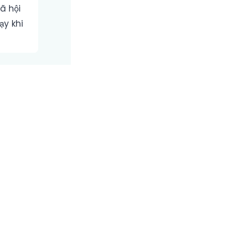
ã hội
y khi