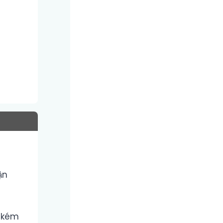
ận
g kém