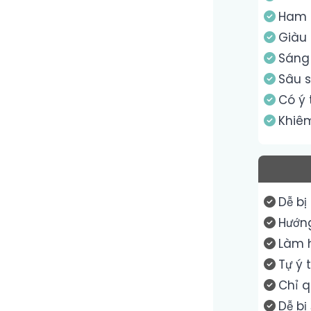
Ham 
Giàu 
Sáng
Sâu 
Có ý
Khiê
Dễ bị
Hướng
Làm h
Tự ý 
Chỉ 
Dễ bị