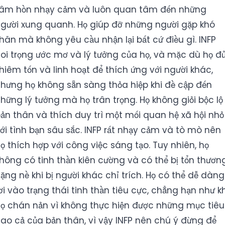
âm hồn nhạy cảm và luôn quan tâm đến những
gười xung quanh. Họ giúp đỡ những người gặp khó
hăn mà không yêu cầu nhận lại bất cứ điều gì. INFP
oi trọng ước mơ và lý tưởng của họ, và mặc dù họ đ
hiêm tốn và linh hoạt để thích ứng với người khác,
hưng họ không sẵn sàng thỏa hiệp khi đề cập đến
hững lý tưởng mà họ trân trọng. Họ không giỏi bộc lộ
ản thân và thích duy trì một mối quan hệ xã hội nhỏ
ới tình bạn sâu sắc. INFP rất nhạy cảm và tò mò nên
ọ thích hợp với công việc sáng tạo. Tuy nhiên, họ
hông có tinh thần kiên cường và có thể bị tổn thươn
ặng nề khi bị người khác chỉ trích. Họ có thể dễ dàng
ơi vào trạng thái tinh thần tiêu cực, chẳng hạn như kh
ọ chán nản vì không thực hiện được những mục tiêu
ao cả của bản thân, vì vậy INFP nên chú ý đừng để