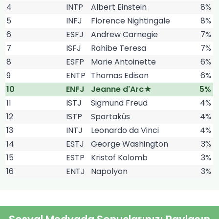
4
INTP
Albert Einstein
8%
5
INFJ
Florence Nightingale
8%
6
ESFJ
Andrew Carnegie
7%
7
ISFJ
Rahibe Teresa
7%
8
ESFP
Marie Antoinette
6%
9
ENTP
Thomas Edison
6%
10
ENFJ
Jeanne d'Arc★
5%
11
ISTJ
Sigmund Freud
4%
12
ISTP
Spartaküs
4%
13
INTJ
Leonardo da Vinci
4%
14
ESTJ
George Washington
3%
15
ESTP
Kristof Kolomb
3%
16
ENTJ
Napolyon
3%