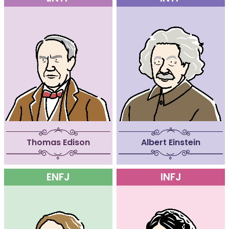
Thomas Edison
Albert Einstein
ENFJ
INFJ