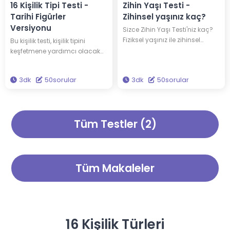
16 Kişilik Tipi Testi -
Zihin Yaşı Testi -
Tarihi Figürler
Zihinsel yaşınız kaç?
Versiyonu
Sizce Zihin Yaşı Testi'niz kaç?
Fiziksel yaşınız ile zihinsel
Bu kişilik testi, kişilik tipini
yaşınız her zaman aynı
keşfetmene yardımcı olacak
olmayabilir; daha olgun veya
ve 16 ünlü kişiden hangisiyle
daha genç olabilirsiniz. 50
aynı kişilik tipine sahip
3dk
50sorular
3dk
50sorular
soruyu cevaplayarak Zihin
olduğunu söyleyecektir. Edison
Yaşı Testi'nizi öğrenin!
ve Einstein ile aynı kişilik tipine
sahip olabilirsin! Kendine ve
kişiliğine dair yeni bilgiler
Tüm Testler (2)
keşfetmek için bu testi çöz.
Tüm Makaleler
16 Kişilik Türleri