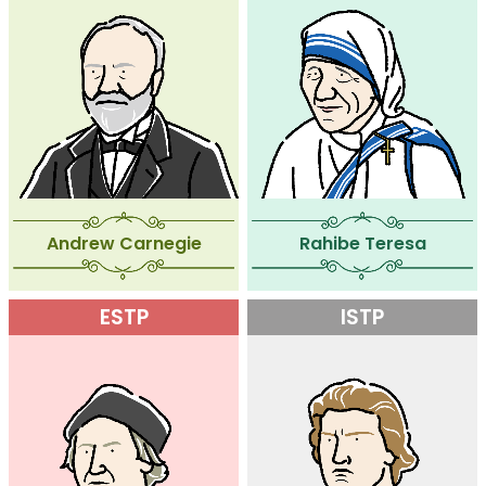
Andrew Carnegie
Rahibe Teresa
ESTP
ISTP