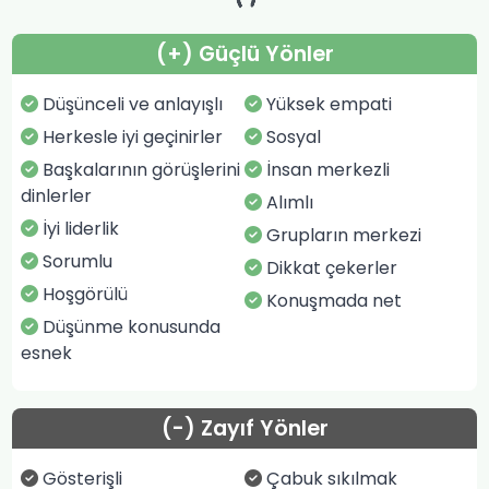
(+) Güçlü Yönler
Düşünceli ve anlayışlı
Yüksek empati
Herkesle iyi geçinirler
Sosyal
Başkalarının görüşlerini
İnsan merkezli
dinlerler
Alımlı
İyi liderlik
Grupların merkezi
Sorumlu
Dikkat çekerler
Hoşgörülü
Konuşmada net
Düşünme konusunda
esnek
(-) Zayıf Yönler
Gösterişli
Çabuk sıkılmak