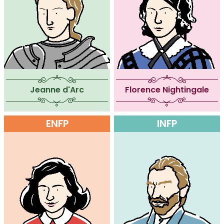
Jeanne d'Arc
Florence Nightingale
ENFP
INFP