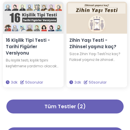
16 Kişilik Tipi Testi -
Zihin Yaşı Testi -
Tarihi Figürler
Zihinsel yaşınız kaç?
Versiyonu
Sizce Zihin Yaşı Testi'niz kaç?
Fiziksel yaşınız ile zihinsel
Bu kişilik testi, kişilik tipini
yaşınız her zaman aynı
keşfetmene yardımcı olacak
olmayabilir; daha olgun veya
ve 16 ünlü kişiden hangisiyle
daha genç olabilirsiniz. 50
aynı kişilik tipine sahip
3dk
50sorular
3dk
50sorular
soruyu cevaplayarak Zihin
olduğunu söyleyecektir. Edison
Yaşı Testi'nizi öğrenin!
ve Einstein ile aynı kişilik tipine
sahip olabilirsin! Kendine ve
kişiliğine dair yeni bilgiler
Tüm Testler (2)
keşfetmek için bu testi çöz.