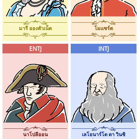
มารี อองตัวเน็ต
โมแซร์ต
ENTJ
INTJ
เลโอนาร์โด ดา วินชิ
นาโปลีออน