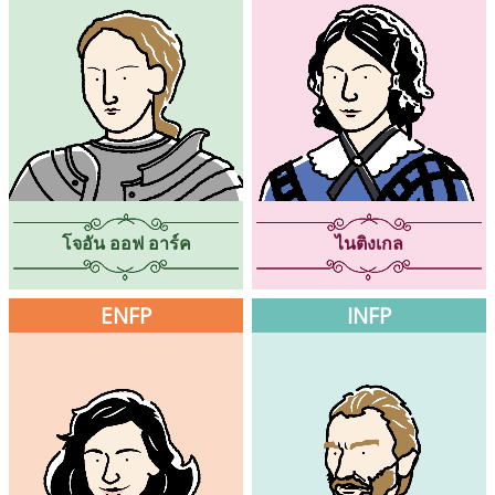
โจอัน ออฟ อาร์ค
ไนติงเกล
ENFP
INFP