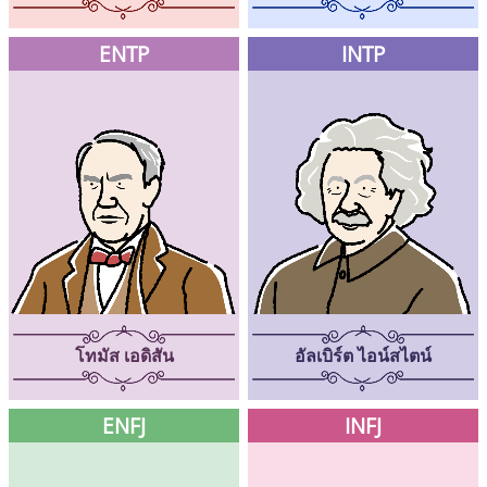
ENTP
INTP
โทมัส เอดิสัน
อัลเบิร์ต ไอน์สไตน์
ENFJ
INFJ