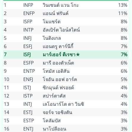
1
INFP
วินเซนต์ แวน โกะ
13%
2
ENFP
แอนน์ ฟรันค์
11%
3
ISFP
โมแซร์ต
8%
4
INTP
อัลเบิร์ต ไอน์สไตน์
8%
5
INFJ
ไนติงเกล
8%
6
ESFJ
แอนดรู คาร์นีกี้
7%
7
ISFJ
มาร์เธอร์ ตีเรซา★
7%
8
ESFP
มารี อองตัวเน็ต
6%
9
ENTP
โทมัส เอดิสัน
6%
10
ENFJ
โจอัน ออฟ อาร์ค
5%
11
ISTJ
ซิกมุนด์ ฟรอยด์
4%
12
ISTP
สปาร์ตาคัส
4%
13
INTJ
เลโอนาร์โด ดา วินชิ
4%
14
ESTJ
จอร์จ วอชิงตัน
3%
15
ESTP
โคลัมบัส
3%
16
ENTJ
นาโปลีออน
3%