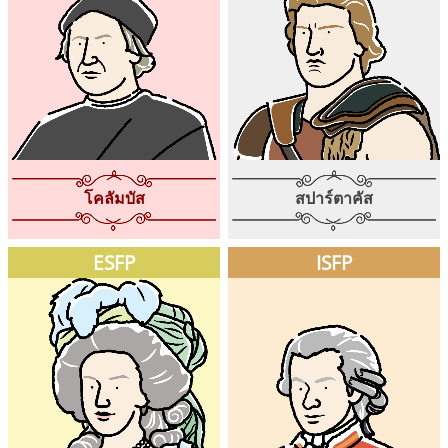
โคลัมบัส
สปาร์ตาคัส
ESFP
ISFP