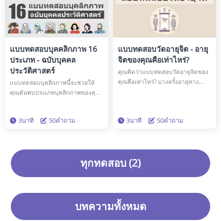
แบบทดสอบบุคคลิกภาพ 16
แบบทดสอบวัดอายุจิต - อายุ
ประเภท - ฉบับบุคคล
จิตของคุณคือเท่าไหร่?
ประวัติศาสตร์
คุณคิดว่าแบบทดสอบวัดอายุจิตของ
คุณคือเท่าไหร่? บางครั้งอายุทาง
แบบทดสอบบุคลิกภาพนี้จะช่วยให้
ร่างกายและอายุจิตก็ไม่ตรงกันเสมอ
คุณค้นพบประเภทบุคลิกภาพของคุณ
ไป อาจเป็นผู้ใหญ่กว่า หรือเด็กกว่า
และบอกคุณว่าคนดังคนไหนใน 16
อายุจริงของคุณ ลองตอบคำถาม 50
คนที่มีประเภทบุคลิกภาพแบบเดียว
3นาที
50คำถาม
3นาที
50คำถาม
ข้อนี้เพื่อทดสอบอายุจิตของคุณ!
กับคุณ คุณอาจจะมีบุคลิกภาพแบบ
เดียวกับเอดิสันและไอน์สไตน์ก็ได้! ทำ
แบบทดสอบนี้เพื่อค้นพบข้อมูลเชิงลึก
ใหม่ ๆ เกี่ยวกับตัวคุณและบุคลิกภาพ
ทุกทดสอบ (2)
ของคุณ
บทความทั้งหมด