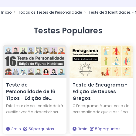
Início
Todos os Testes de Personalidade
Teste de 3 Identidades 
Testes Populares
Teste de
Teste de Eneagrama -
Personalidade de 16
Edição de Deuses
Tipos - Edição de
Gregos
Figuras Históricas
Este teste de personalidade irá
O Eneagrama é uma teoria da
auxiliar você a descobrir seu
personalidade que classifica
tipo de personalidade,
as personalidades em nove
comparando-o com 16
tipos. Este teste explicará qual
3min
50perguntas
3min
50perguntas
personalidades de pessoas
é o seu tipo de Eneagrama e