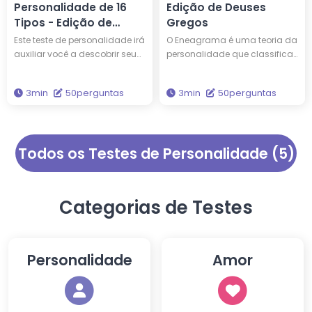
Personalidade de 16
Edição de Deuses
Tipos - Edição de
Gregos
Figuras Históricas
Este teste de personalidade irá
O Eneagrama é uma teoria da
auxiliar você a descobrir seu
personalidade que classifica
tipo de personalidade,
as personalidades em nove
comparando-o com 16
tipos. Este teste explicará qual
3min
50perguntas
3min
50perguntas
personalidades de pessoas
é o seu tipo de Eneagrama e
famosas. Você pode,
qual deus grego tem o
inclusive, compartilhar o
mesmo tipo de personalidade
mesmo tipo de personalidade
que você. Obtenha a
Todos os Testes de Personalidade (5)
que Edison e Einstein! Realize o
sabedoria para iluminar sua
teste para obter novas
vida por meio deste teste.
percepções sobre si mesmo e
sua personalidade.
Categorias de Testes
Personalidade
Amor