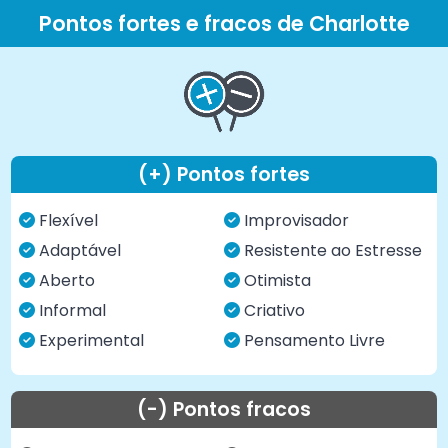
Pontos fortes e fracos de Charlotte
(+) Pontos fortes
Flexível
Improvisador
Adaptável
Resistente ao Estresse
Aberto
Otimista
Informal
Criativo
Experimental
Pensamento Livre
(-) Pontos fracos