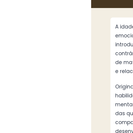
A idad
emocio
introd
contrá
de mat
e rela
Origin
habili
mental
das qu
compar
desenv