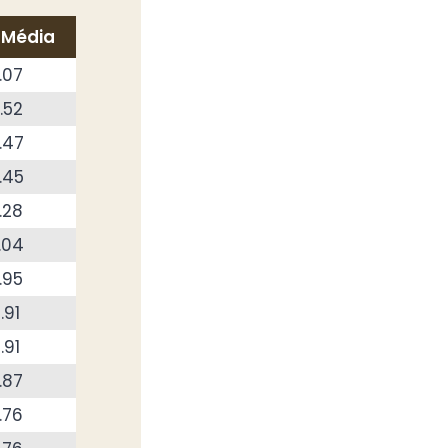
 Média
.07
.52
.47
.45
.28
.04
.95
.91
.91
.87
.76