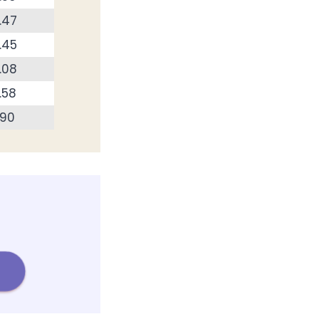
.47
.45
.08
.58
.90