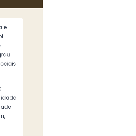
a e
oi
o
grau
ociais
s
 idade
ldade
m,