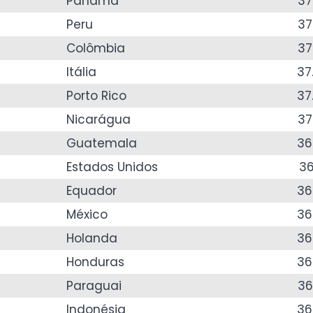
Panamá
37
Peru
37
Colômbia
37
Itália
37
Porto Rico
37
Nicarágua
37
Guatemala
36
Estados Unidos
36
Equador
36
México
36
Holanda
36
Honduras
36
Paraguai
36
Indonésia
36