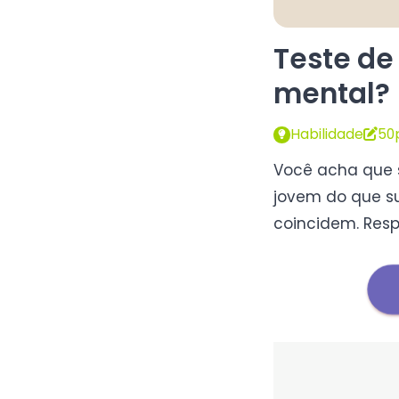
Teste de
mental?
Habilidade
50
Você acha que s
jovem do que su
coincidem. Resp