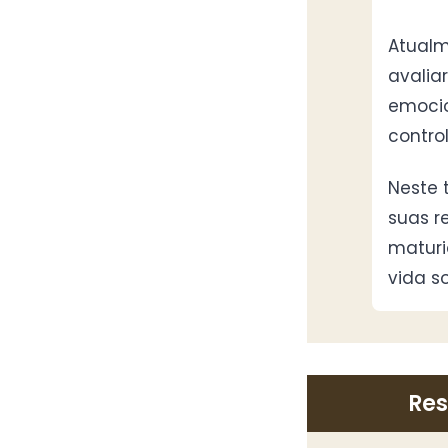
Atualm
avalia
emocio
contro
Neste 
suas r
maturi
vida s
Res