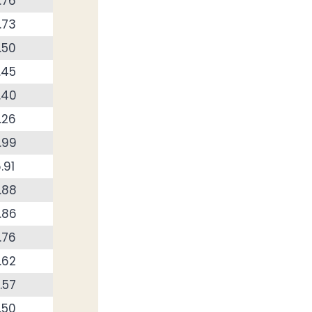
.76
.73
.50
.45
.40
.26
.99
.91
.88
.86
.76
.62
.57
.50