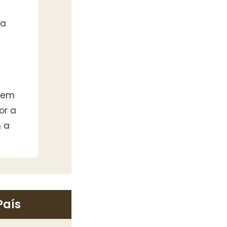
ra
e em
or a
m a
País