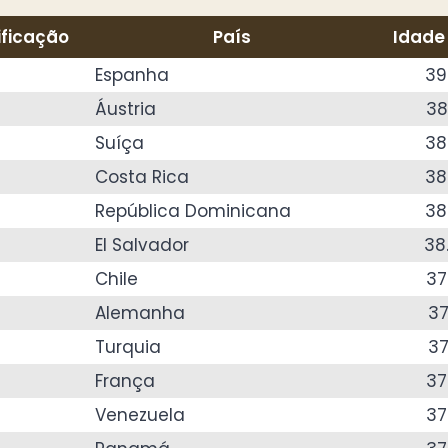
ificação
País
Idade
Espanha
39
Áustria
38
Suíça
38
Costa Rica
38
República Dominicana
38
El Salvador
38
Chile
37
Alemanha
37
Turquia
37
França
37
Venezuela
37