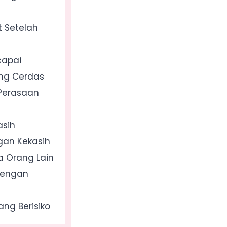
t Setelah
capai
ng Cerdas
Perasaan
asih
gan Kekasih
a Orang Lain
dengan
ng Berisiko