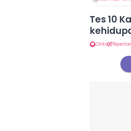
Tes 10 Ka
kehidupa
Cinta
16perta