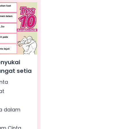
enyukai
ngat setia
nta
at
a dalam
am Cinta