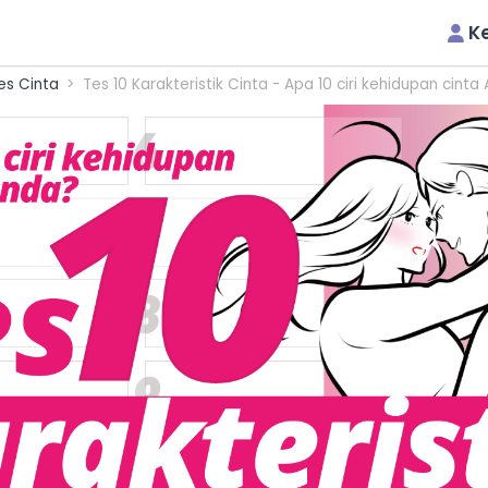
K
s Cinta
Tes 10 Karakteristik Cinta - Apa 10 ciri kehidupan cinta