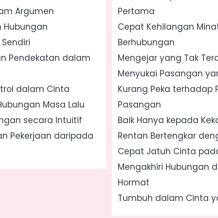
lam Argumen
Pertama
am Hubungan
Cepat Kehilangan Mina
 Sendiri
Berhubungan
n Pendekatan dalam
Mengejar yang Tak Ter
Menyukai Pasangan ya
trol dalam Cinta
Kurang Peka terhadap 
ubungan Masa Lalu
Pasangan
gan secara Intuitif
Baik Hanya kepada Kek
an Pekerjaan daripada
Rentan Bertengkar den
Cepat Jatuh Cinta pad
Mengakhiri Hubungan 
Hormat
Tumbuh dalam Cinta ya