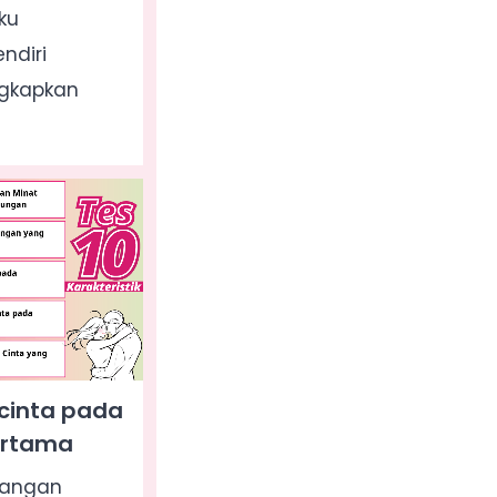
ku
ndiri
gkapkan
cinta pada
ertama
dangan