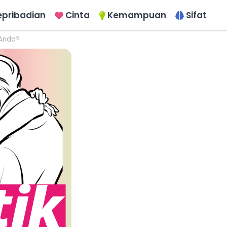
epribadian
Cinta
Kemampuan
Sifat
 Anda?