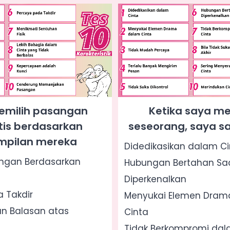
emilih pasangan
Ketika saya m
is berdasarkan
seseorang, saya sa
mpilan mereka
Didedikasikan dalam Ci
angan Berdasarkan
Hubungan Bertahan Sa
Diperkenalkan
 Takdir
Menyukai Elemen Dram
n Balasan atas
Cinta
Tidak Berkompromi dal