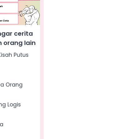
gar cerita
 orang lain
isah Putus
da Orang
g Logis
ka