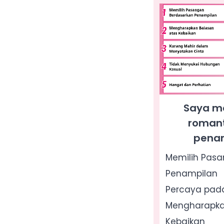
Saya m
romant
pena
Memilih Pas
Penampilan
Percaya pada
Mengharapka
Kebaikan