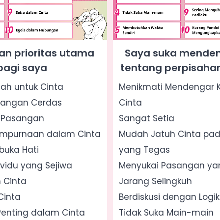
an prioritas utama
Saya suka menden
bagi saya
tentang perpisahan
dah untuk Cinta
Menikmati Mendengar K
sangan Cerdas
Cinta
s Pasangan
Sangat Setia
empurnaan dalam Cinta
Mudah Jatuh Cinta pa
uka Hati
yang Tegas
ividu yang Sejiwa
Menyukai Pasangan yan
 Cinta
Jarang Selingkuh
Cinta
Berdiskusi dengan Logi
enting dalam Cinta
Tidak Suka Main-main