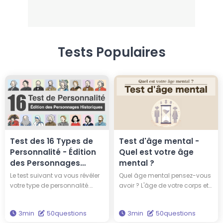
Tests Populaires
Test des 16 Types de
Test d'âge mental -
Personnalité - Édition
Quel est votre âge
des Personnages
mental ?
Historiques
Le test suivant va vous révéler
Quel âge mental pensez-vous
votre type de personnalité.
avoir ? L'âge de votre corps et
Parmi ces 16 grands noms de
celui de votre esprit ne
l’histoire de l’humanité, à quel
correspondent pas toujours,
3min
50questions
3min
50questions
grand personnage
vous pouvez être plus mature