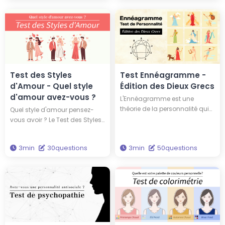
ressemblez-vous ? Pourriez-
ou plus enfantin que votre âge
vous avoir la même
physique. Répondez à 50
personnalité que Thomas
questions pour découvrir votre
Edison ou Albert Einstein ?
âge mental.
Découvrez tout de suite votre
personnalité à travers ce test !
Test des Styles
Test Ennéagramme -
d'Amour - Quel style
Édition des Dieux Grecs
d'amour avez-vous ?
L'Ennéagramme est une
théorie de la personnalité qui
Quel style d'amour pensez-
classe les caractères en neuf
vous avoir ? Le Test des Styles
types. En passant ce test, vous
d'Amour de Hitostat est fondé
découvrirez votre type
sur la 'Théorie des Couleurs de
3min
30questions
3min
50questions
d'Ennéagramme ainsi que le
l'Amour' proposée par le
dieu grec qui partage votre
psychologue John Lee. En
type de personnalité. Ce test
répondant à 30 questions,
vous permettra d'acquérir des
vous pourrez identifier lequel
connaissances pour enrichir
des six types d'amour vous
votre vie.
correspond le mieux.