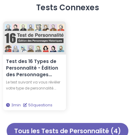
Tests Connexes
Test des 16 Types de
Personnalité - Édition
des Personnages
Historiques
Le test suivant va vous révéler
votre type de personnalité.
Parmi ces 16 grands noms de
l’histoire de l’humanité, à quel
3min
50questions
grand personnage
ressemblez-vous ? Pourriez-
vous avoir la même
personnalité que Thomas
Tous les Tests de Personnalité (4)
Edison ou Albert Einstein ?