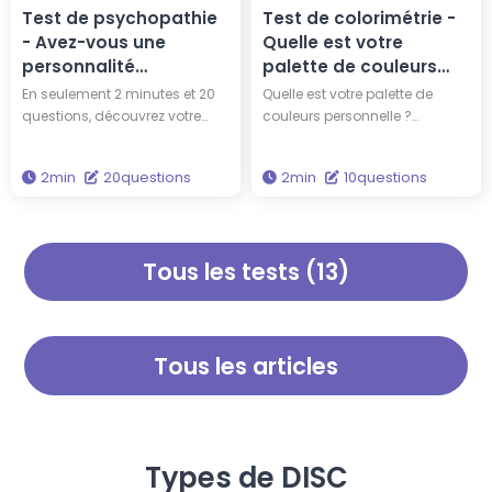
Test de psychopathie
Test de colorimétrie -
- Avez-vous une
Quelle est votre
personnalité
palette de couleurs
antisociale ?
personnelle?
En seulement 2 minutes et 20
Quelle est votre palette de
questions, découvrez votre
couleurs personnelle ?
degré de psychopathie avec
Répondez simplement à 10
ce diagnostic effrayant de
questions rapides en environ 2
2min
20questions
2min
10questions
précision, basé sur des
minutes, et vous découvrirez
publications scientifiques
votre palette de couleurs
concernant les psychopathes.
saisonnière. Connaître les
Ce n'est pas un simple quiz,
couleurs qui vous vont
Tous les tests (13)
mais un test de psychopathie
naturellement peut améliorer
approfondi. Êtes-vous
vos choix vestimentaires.
vraiment un psychopathe ?
Tous les articles
Types de DISC