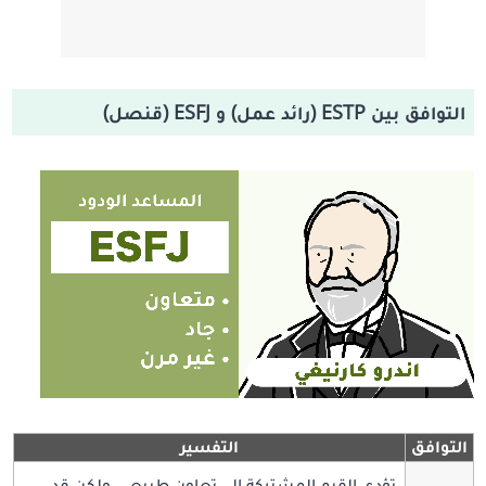
التوافق بين ESTP (رائد عمل) و ESFJ (قنصل)
التوافق
التفسير
تؤدي القيم المشتركة إلى تعاون طبيعي، ولكن قد