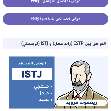
عرض تفاصيل التوافق لـ ENFJ
عرض خصائص شخصية ENFJ
التوافق بين ESTP (رائد عمل) و ISTJ (لوجستي)