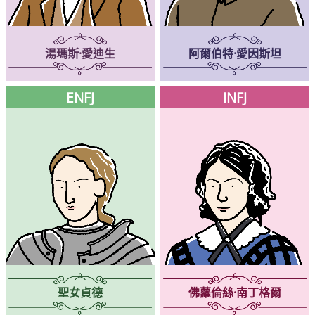
湯瑪斯·愛迪生
阿爾伯特·愛因斯坦
ENFJ
INFJ
聖女貞德
佛蘿倫絲·南丁格爾