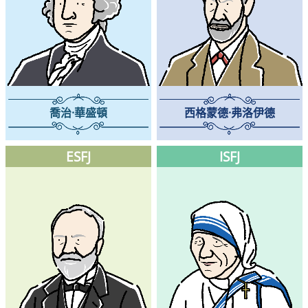
喬治·華盛頓
西格蒙德·弗洛伊德
ESFJ
ISFJ