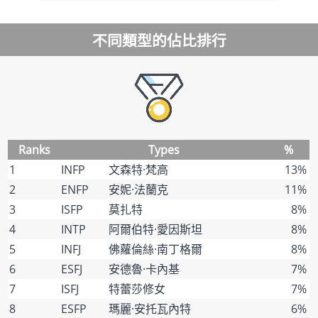
不同類型的佔比排行
Ranks
Types
%
1
INFP
文森特·梵高
13%
2
ENFP
安妮·法蘭克
11%
3
ISFP
莫扎特
8%
4
INTP
阿爾伯特·愛因斯坦
8%
5
INFJ
佛蘿倫絲·南丁格爾
8%
6
ESFJ
安德魯·卡內基
7%
7
ISFJ
特蕾莎修女
7%
8
ESFP
瑪麗·安托瓦內特
6%