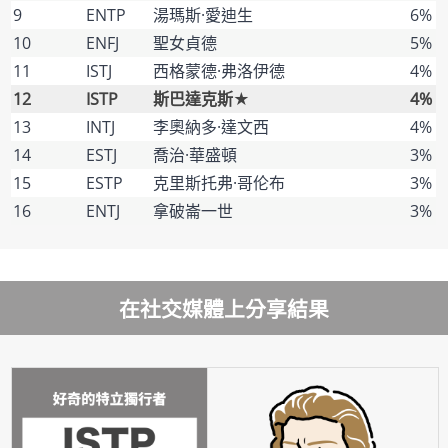
9
ENTP
湯瑪斯·愛迪生
6%
10
ENFJ
聖女貞德
5%
11
ISTJ
西格蒙德·弗洛伊德
4%
12
ISTP
斯巴達克斯★
4%
13
INTJ
李奧納多·達文西
4%
14
ESTJ
喬治·華盛頓
3%
15
ESTP
克里斯托弗·哥伦布
3%
16
ENTJ
拿破崙一世
3%
在社交媒體上分享結果