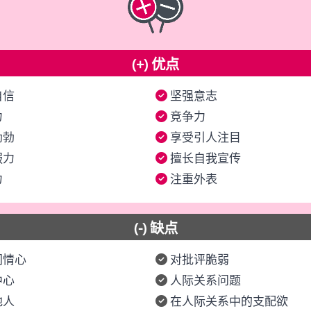
(+) 优点
自信
坚强意志
力
竞争力
勃勃
享受引人注目
服力
擅长自我宣传
力
注重外表
(-) 缺点
同情心
对批评脆弱
中心
人际关系问题
他人
在人际关系中的支配欲