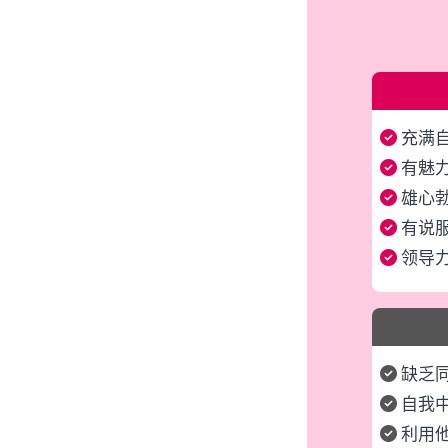
充满
有魅
雄心
有说
领导
缺乏
自我
利用