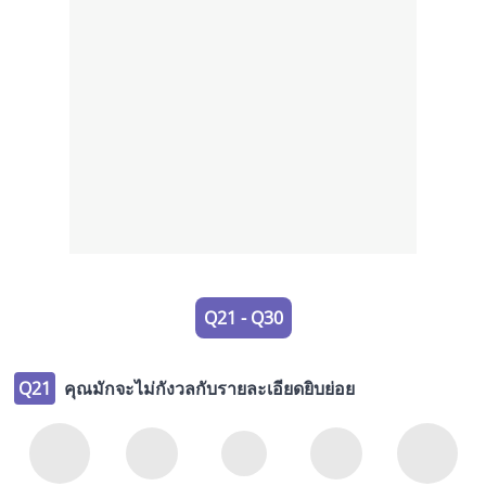
Q21 - Q30
Q21
คุณมักจะไม่กังวลกับรายละเอียดยิบย่อย