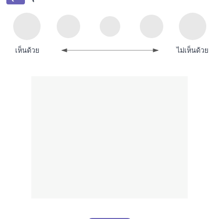
เห็นด้วย
ไม่เห็นด้วย