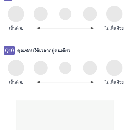
เห็นด้วย
ไม่เห็นด้วย
Q10
คุณชอบใช้เวลาอยู่คนเดียว
เห็นด้วย
ไม่เห็นด้วย