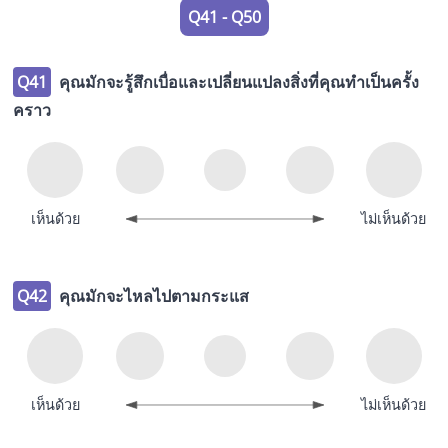
Q41 - Q50
Q41
คุณมักจะรู้สึกเบื่อและเปลี่ยนแปลงสิ่งที่คุณทำเป็นครั้ง
คราว
เห็นด้วย
ไม่เห็นด้วย
Q42
คุณมักจะไหลไปตามกระแส
เห็นด้วย
ไม่เห็นด้วย