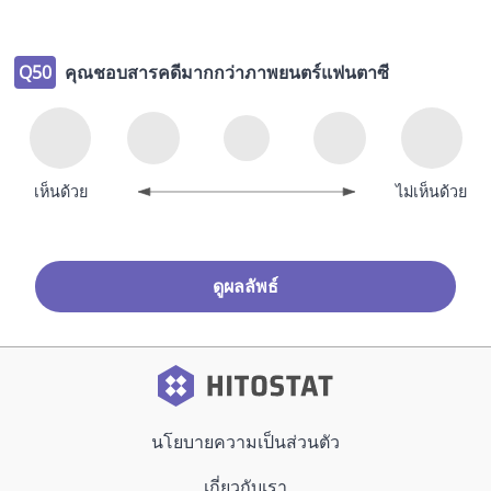
Q50
คุณชอบสารคดีมากกว่าภาพยนตร์แฟนตาซี
เห็นด้วย
ไม่เห็นด้วย
นโยบายความเป็นส่วนตัว
เกี่ยวกับเรา