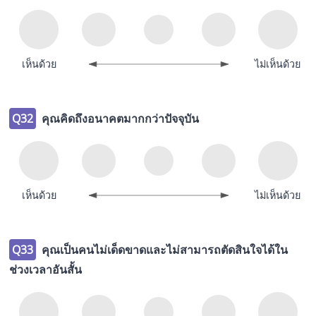
เห็นด้วย
ไม่เห็นด้วย
Q32
คุณคิดถึงอนาคตมากกว่าปัจจุบัน
เห็นด้วย
ไม่เห็นด้วย
Q33
คุณเป็นคนไม่เด็ดขาดและไม่สามารถตัดสินใจได้ใน
ช่วงเวลาอันสั้น