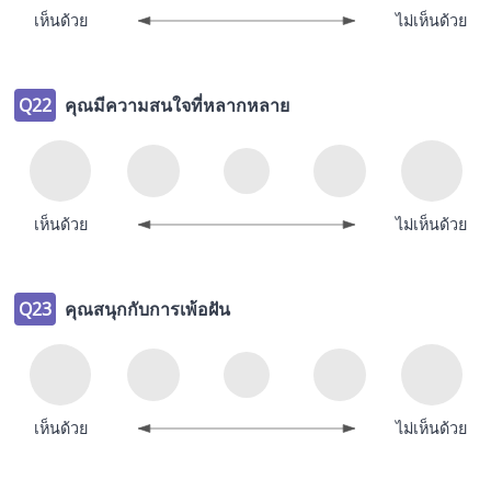
เห็นด้วย
ไม่เห็นด้วย
Q22
คุณมีความสนใจที่หลากหลาย
เห็นด้วย
ไม่เห็นด้วย
Q23
คุณสนุกกับการเพ้อฝัน
เห็นด้วย
ไม่เห็นด้วย