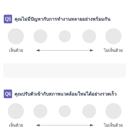
Q5
คุณไม่มีปัญหากับการทำงานหลายอย่างพร้อมกัน
เห็นด้วย
ไม่เห็นด้วย
Q6
คุณปรับตัวเข้ากับสภาพแวดล้อมใหม่ได้อย่างรวดเร็ว
เห็นด้วย
ไม่เห็นด้วย