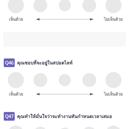
เห็นด้วย
ไม่เห็นด้วย
Q46
คุณชอบที่จะอยู่ในสปอตไลท์
เห็นด้วย
ไม่เห็นด้วย
Q47
คุณทำให้มั่นใจว่าจะทำงานทันกำหนดเวลาเสมอ