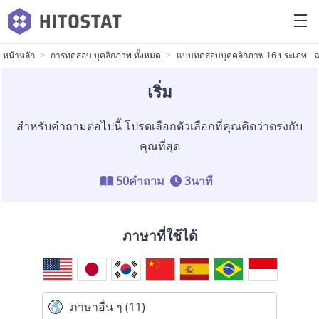
หน้าหลัก
การทดสอบ บุคลิกภาพ ทั้งหมด
แบบทดสอบบุคคลิกภาพ 16 ประเภท - ฉบ
เริ่ม
สำหรับคำถามต่อไปนี้ โปรดเลือกตัวเลือกที่คุณคิดว่าตรงกับ
คุณที่สุด
50คำถาม
3นาที
ภาษาที่ใช้ได้
ภาษาอื่น ๆ (11)