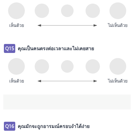
เห็นด้วย
ไม่เห็นด้วย
Q15
คุณเป็นคนตรงต่อเวลาและไม่เคยสาย
เห็นด้วย
ไม่เห็นด้วย
Q16
คุณมักจะถูกอารมณ์ครอบงำได้ง่าย