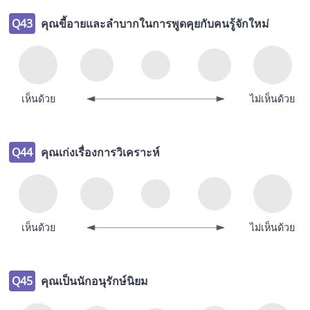
Q43
คุณขี้อายและลำบากในการพูดคุยกับคนรู้จักใหม่
เห็นด้วย
ไม่เห็นด้วย
Q44
คุณเก่งเรื่องการวิเคราะห์
เห็นด้วย
ไม่เห็นด้วย
Q45
คุณเป็นนักอนุรักษ์นิยม