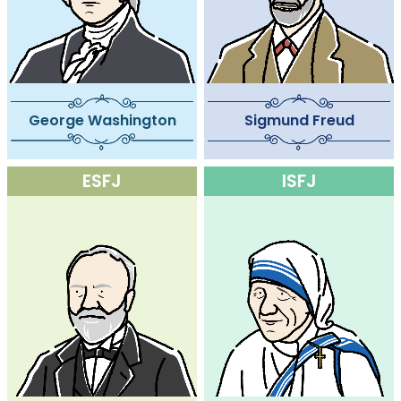
George Washington
Sigmund Freud
ESFJ
ISFJ