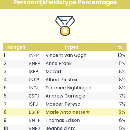
Persoonlijkheidstype Percentages
Rangen
Types
%
1
INFP
Vincent van Gogh
13%
2
ENFP
Anne Frank
11%
3
ISFP
Mozart
8%
4
INTP
Albert Einstein
8%
5
INFJ
Florence Nightingale
8%
6
ESFJ
Andrew Carnegie
7%
7
ISFJ
Moeder Teresa
7%
8
ESFP
Marie Antoinette★
6%
9
ENTP
Thomas Edison
6%
10
ENFJ
Jeanne d'Arc
5%