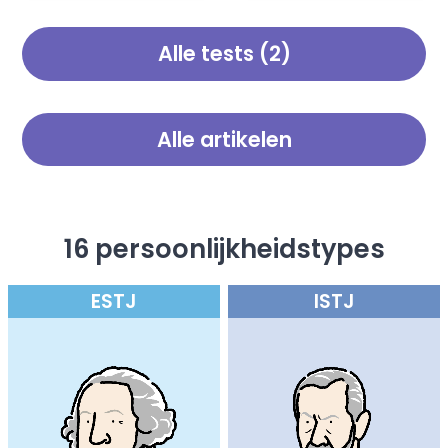
persoonlijkheidstype kunnen
jouw Mentale leeftijd test te
hebben als Edison en Einstein!
ontdekken!
Alle tests (2)
Doe deze test om nieuwe
inzichten over jezelf en je
persoonlijkheid te ontdekken.
Alle artikelen
16 persoonlijkheidstypes
ESTJ
ISTJ