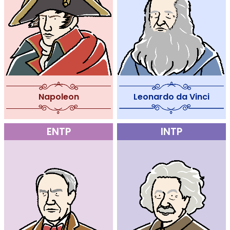
Leonardo da Vinci
Napoleon
ENTP
INTP