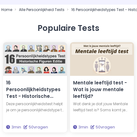
Home
Alle Persoonlijkheid Tests
16 Persoonlijkheidstypes Test - Histo
Populaire Tests
16
Mentale leeftijd test -
Persoonlijkheidstypes
Wat is jouw mentale
Test - Historische
leeftijd?
Figuren Editie
Deze persoonlijkheidstest helpt
Wat denk je dat jouw Mentale
je om je persoonlijkheidstype te
leeftijd test is? Soms komt je
ontdekken en vertelt je met wie
fysieke leeftijd niet overeen met
van 16 beroemde mensen je
je mentale leeftijd; je kunt
3min
50vragen
3min
50vragen
hetzelfde persoonlijkheidstype
volwassener of juist jonger zijn.
hebt. Je zou hetzelfde
Beantwoord 50 vragen om