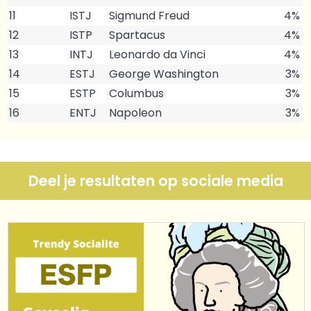
11
ISTJ
Sigmund Freud
4%
12
ISTP
Spartacus
4%
13
INTJ
Leonardo da Vinci
4%
14
ESTJ
George Washington
3%
15
ESTP
Columbus
3%
16
ENTJ
Napoleon
3%
Deel je resultaten op sociale media