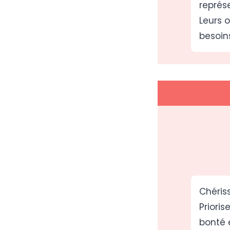
représ
Leurs 
besoins
Chériss
Prioris
bonté 