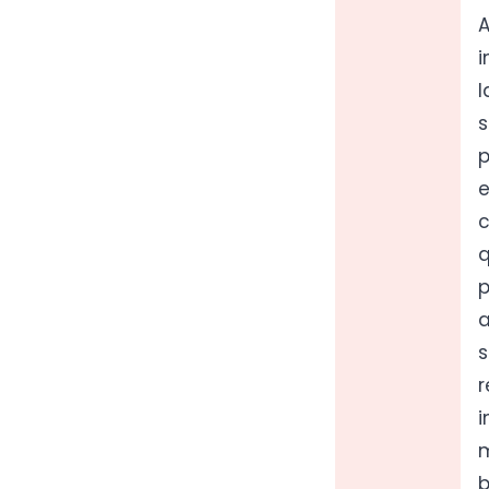
A
i
l
s
p
e
c
q
p
a
s
r
i
m
b