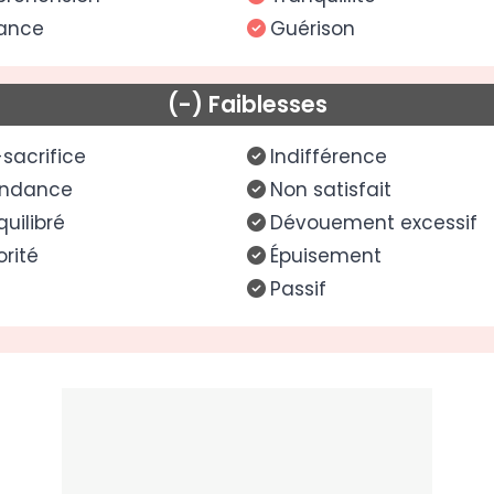
rance
Guérison
(-) Faiblesses
sacrifice
Indifférence
ndance
Non satisfait
uilibré
Dévouement excessif
orité
Épuisement
Passif