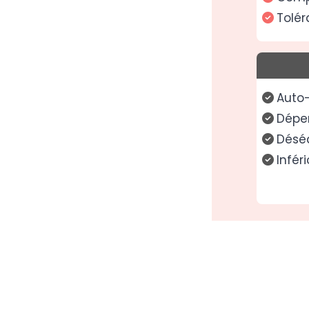
Tolé
Auto-
Dépe
Déséq
Inféri