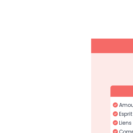
Amour
Espri
Liens
Comp